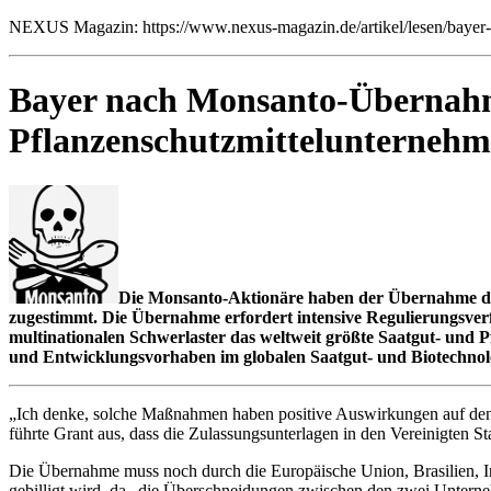
NEXUS Magazin: https://www.nexus-magazin.de/artikel/lesen/bayer-
Bayer nach Monsanto-Übernahme
Pflanzenschutzmittelunterneh
Die Monsanto-Aktionäre haben der Übernahme de
zugestimmt. Die Übernahme erfordert intensive Regulierungsver
multinationalen Schwerlaster das weltweit größte Saatgut- und
und Entwicklungsvorhaben im globalen Saatgut- und Biotechnologi
„Ich denke, solche Maßnahmen haben positive Auswirkungen auf den 
führte Grant aus, dass die Zulassungsunterlagen in den Vereinigten St
Die Übernahme muss noch durch die Europäische Union, Brasilien, Indi
gebilligt wird, da „die Überschneidungen zwischen den zwei Unterneh