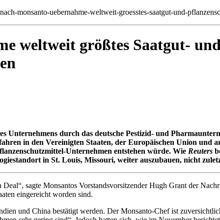
nach-monsanto-uebernahme-weltweit-groesstes-saatgut-und-pflanzens
 weltweit größtes Saatgut- un
men
s Unternehmens durch das deutsche Pestizid- und Pharmauntern
fahren in den Vereinigten Staaten, der Europäischen Union und a
 Pflanzenschutzmittel-Unternehmen entstehen würde. Wie
Reuters
be
estandort in St. Louis, Missouri, weiter auszubauen, nicht zulet
Deal“, sagte Monsantos Vorstandsvorsitzender Hugh Grant der Nachric
aaten eingereicht worden sind.
en und China bestätigt werden. Der Monsanto-Chef ist zuversichtlich, 
men sehr gering sind“. Jedoch hatten sich, wie im November berichtet 