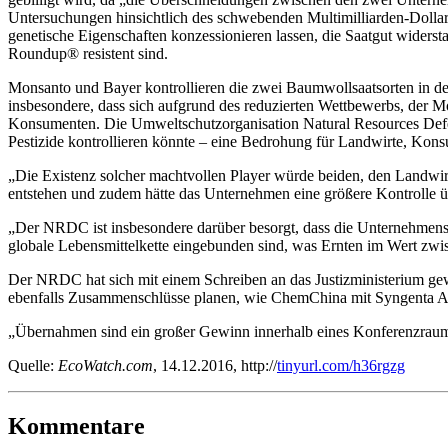
Untersuchungen hinsichtlich des schwebenden Multimilliarden-Dollar
genetische Eigenschaften konzessionieren lassen, die Saatgut wider
Roundup® resistent sind.
Monsanto und Bayer kontrollieren die zwei Baumwollsaatsorten in de
insbesondere, dass sich aufgrund des reduzierten Wettbewerbs, der M
Konsumenten. Die Umweltschutzorganisation Natural Resources Defe
Pestizide kontrollieren könnte – eine Bedrohung für Landwirte, Kon
„Die Existenz solcher machtvollen Player würde beiden, den Landwi
entstehen und zudem hätte das Unternehmen eine größere Kontrolle üb
„Der NRDC ist insbesondere darüber besorgt, dass die Unternehmensv
globale Lebensmittelkette eingebunden sind, was Ernten im Wert zwis
Der NRDC hat sich mit einem Schreiben an das Justizministerium gew
ebenfalls Zusammenschlüsse planen, wie ChemChina mit Syngenta
„Übernahmen sind ein großer Gewinn innerhalb eines Konferenzraum
Quelle:
EcoWatch.com
, 14.12.2016, http://
tinyurl.com/h36rgzg
Kommentare