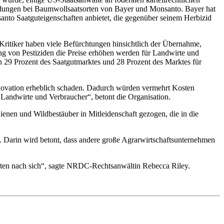
neidungen bei Baumwollsaatsorten von Bayer und Monsanto. Bayer hat
nto Saatguteigenschaften anbietet, die gegenüber seinem Herbizid
ritiker haben viele Befürchtungen hinsichtlich der Übernahme,
ng von Pestiziden die Preise erhöhen werden für Landwirte und
9 Prozent des Saatgutmarktes und 28 Prozent des Marktes für
novation erheblich schaden. Dadurch würden vermehrt Kosten
 Landwirte und Verbraucher“, betont die Organisation.
enen und Wildbestäuber in Mitleidenschaft gezogen, die in die
 Darin wird betont, dass andere große Agrarwirtschaftsunternehmen
sten nach sich“, sagte NRDC-Rechtsanwältin Rebecca Riley.