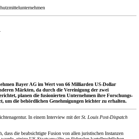
chutzmittelunternehmen
d
ehmen Bayer AG im Wert von 66 Milliarden US-Dollar
nderen Märkten, da durch die Vereinigung der zwei
richtet, planen die fusionierten Unternehmen ihre Forschungs-
zt, um die behördlichen Genehmigungen leichter zu erhalten.
htenagentur. In einem Interview mit der
St. Louis Post-Dispatch
dass die beabsichtigte Fusion von allen juristischen Instanzen
wurde, einige US-Staatsanwälte an föderalen kartellrechtlichen