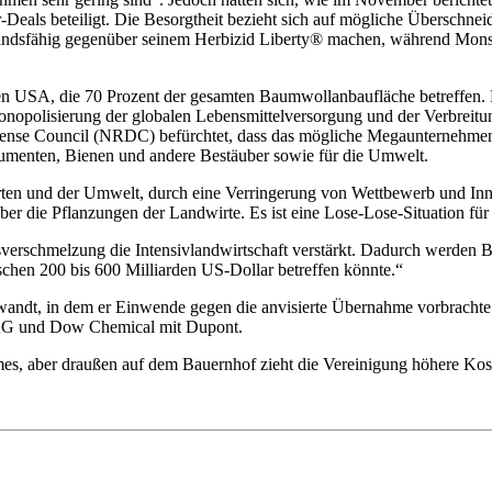
-Deals beteiligt. Die Besorgtheit bezieht sich auf mögliche Übersch
standsfähig gegenüber seinem Herbizid Liberty® machen, während Monsa
n USA, die 70 Prozent der gesamten Baumwollanbaufläche betreffen. K
onopolisierung der globalen Lebensmittelversorgung und der Verbreitu
nse Council (NRDC) befürchtet, dass das mögliche Megaunternehmen 2
sumenten, Bienen und andere Bestäuber sowie für die Umwelt.
rten und der Umwelt, durch eine Verringerung von Wettbewerb und In
er die Pflanzungen der Landwirte. Es ist eine Lose-Lose-Situation für
erschmelzung die Intensivlandwirtschaft verstärkt. Dadurch werden Bi
chen 200 bis 600 Milliarden US-Dollar betreffen könnte.“
andt, in dem er Einwende gegen die anvisierte Übernahme vorbrachte.
 AG und Dow Chemical mit Dupont.
es, aber draußen auf dem Bauernhof zieht die Vereinigung höhere Ko