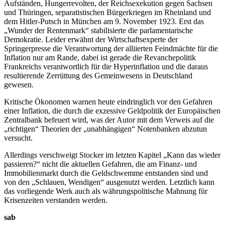
Aufständen, Hungerrevolten, der Reichsexekution gegen Sachsen
und Thüringen, separatistischen Bürgerkriegen im Rheinland und
dem Hitler-Putsch in München am 9. November 1923. Erst das
„Wunder der Rentenmark“ stabilisierte die parlamentarische
Demokratie. Leider erwähnt der Wirtschaftsexperte der
Springerpresse die Verantwortung der alliierten Feindmächte für die
Inflation nur am Rande, dabei ist gerade die Revanchepolitik
Frankreichs verantwortlich für die Hyperinflation und die daraus
resultierende Zerrüttung des Gemeinwesens in Deutschland
gewesen.
Kritische Ökonomen warnen heute eindringlich vor den Gefahren
einer Inflation, die durch die exzessive Geldpolitik der Europäischen
Zentralbank befeuert wird, was der Autor mit dem Verweis auf die
„richtigen“ Theorien der „unabhängigen“ Notenbanken abzutun
versucht.
Allerdings verschweigt Stocker im letzten Kapitel „Kann das wieder
passieren?“ nicht die aktuellen Gefahren, die am Finanz- und
Immobilienmarkt durch die Geldschwemme entstanden sind und
von den „Schlauen, Wendigen“ ausgenutzt werden. Letztlich kann
das vorliegende Werk auch als währungspolitische Mahnung für
Krisenzeiten verstanden werden.
sab