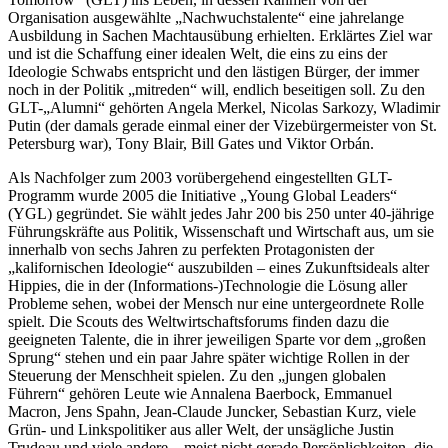
Organisation ausgewählte „Nachwuchstalente“ eine jahrelange
Ausbildung in Sachen Machtausübung erhielten. Erklärtes Ziel war
und ist die Schaffung einer idealen Welt, die eins zu eins der
Ideologie Schwabs entspricht und den lästigen Bürger, der immer
noch in der Politik „mitreden“ will, endlich beseitigen soll. Zu den
GLT-„Alumni“ gehörten Angela Merkel, Nicolas Sarkozy, Wladimir
Putin (der damals gerade einmal einer der Vizebürgermeister von St.
Petersburg war), Tony Blair, Bill Gates und Viktor Orbán.
Als Nachfolger zum 2003 vorübergehend eingestellten GLT-
Programm wurde 2005 die Initiative „Young Global Leaders“
(YGL) gegründet. Sie wählt jedes Jahr 200 bis 250 unter 40-jährige
Führungskräfte aus Politik, Wissenschaft und Wirtschaft aus, um sie
innerhalb von sechs Jahren zu perfekten Protagonisten der
„kalifornischen Ideologie“ auszubilden – eines Zukunftsideals alter
Hippies, die in der (Informations-)Technologie die Lösung aller
Probleme sehen, wobei der Mensch nur eine untergeordnete Rolle
spielt. Die Scouts des Weltwirtschaftsforums finden dazu die
geeigneten Talente, die in ihrer jeweiligen Sparte vor dem „großen
Sprung“ stehen und ein paar Jahre später wichtige Rollen in der
Steuerung der Menschheit spielen. Zu den „jungen globalen
Führern“ gehören Leute wie Annalena Baerbock, Emmanuel
Macron, Jens Spahn, Jean-Claude Juncker, Sebastian Kurz, viele
Grün- und Linkspolitiker aus aller Welt, der unsägliche Justin
Trudeau und viele andere – meist nicht gerade Persönlichkeiten, die