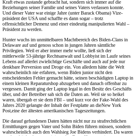
Kraft etwas zustande gebracht hat, sondern sich immer auf die
Beziehungen seiner Familie und seines Vaters verlassen konnte.
Und dieser Vater war einige Jahre (unter Barack Obama) Vize­
präsident der USA und schaffte es dann sogar – trotz
offensichtlicher Demenz und einer eindeutig manipulierten Wahl –
Präsident zu werden.
Hunter wuchs im unmittelbaren Machtbereich des Biden-Clans in
Delaware auf und genoss schon in jungen Jahren sämtliche
Privilegien. Weil er aber immer mehr wollte, ließ sich der
mittlerweile 53-jährige Rechtsanwalt und Lobbyist im Laufe seines
Lebens auf allerlei zwielichtige Geschäfte und auch auf jede nur
denkbare Perversion und Droge ein. Von alledem hätte die Welt
wahrscheinlich nie erfahren, wenn Biden junior nicht den
entscheidenden Fehler gemacht hätte, seinen beschädigten Laptop in
einem kleinen Reparaturshop abzugeben und danach offenbar zu
vergessen. Damit ging der Laptop legal in den Besitz des Geschäfts
über, und der Betreiber sah sich die Daten an. Weil sie so heikel
waren, übergab er sie dem FBI – und kurz vor der Fake-Wahl des
Jahres 2020 gelangte der Inhalt der Festplatte an dieNew York
Post,eine der ältesten amerikanischen Tageszeitungen.
Die darauf gefundenen Daten hätten nicht nur zu strafrechtlichen
Ermittlungen gegen Vater und Sohn Biden führen müssen, sondern
wahrscheinlich auch den Wahlsieg Joe Bidens verhindert. Da waren