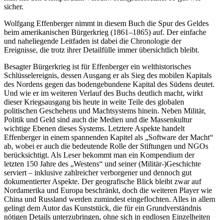
sicher.
Wolfgang Effenberger nimmt in diesem Buch die Spur des Geldes
beim amerikanischen Bürgerkrieg (1861–1865) auf. Der einfache
und naheliegende Leitfaden ist dabei die Chronologie der
Ereignisse, die trotz ihrer Detailfülle immer übersichtlich bleibt.
Besagter Bürgerkrieg ist für Effenberger ein welthistorisches
Schlüssel­ereignis, dessen Ausgang er als Sieg des mobilen Kapitals
des Nordens gegen das bodengebundene Kapital des Südens deutet.
Und wie er im weiteren Verlauf des Buchs deutlich macht, wirkt
dieser Kriegsausgang bis heute in weite Teile des globalen
politischen Geschehens und Machtsystems hinein. Neben Militär,
Politik und Geld sind auch die Medien und die Massenkultur
wichtige Ebenen dieses Systems. Letztere Aspekte handelt
Effenberger in einem spannenden Kapitel als „Software der Macht“
ab, wobei er auch die bedeutende Rolle der Stiftungen und NGOs
berücksichtigt. Als Leser bekommt man ein Kompendium der
letzten 150 Jahre des „Westens“ und seiner (Militär-)Geschichte
serviert – inklusive zahlreicher verborgener und dennoch gut
dokumentierter Aspekte. Der geografische Blick bleibt zwar auf
Nordamerika und Europa beschränkt, doch die weiteren Player wie
China und Russland werden zumindest eingeflochten. Alles in allem
gelingt dem Autor das Kunststück, die für ein Grundverständnis
nötigen Details unterzubringen, ohne sich in endlosen Einzelheiten