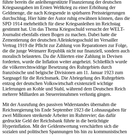
führte bereits die anleihengestützte Finanzierung der deutschen
Kriegsausgaben im Ersten Weltkrieg zu einer Erhöhung der
Geldmenge, die nach Kriegsende in spürbaren Preissteigerungen
durchschlug. Hier hätte der Autor ruhig erwähnen können, dass die
SPD 1914 mehrheitlich für diese Kriegsanleihen im Reichstag
gestimmt hat. Um das Thema Kriegsschuld versucht der WELT-
Journalist ebenfalls einen Bogen zu machen. Dabei hatte die
Zementierung der deutschen Alleinkriegsschuld im Versailler
Vertrag 1919 die Pflicht zur Zahlung von Reparationen zur Folge,
die die junge Weimarer Republik nicht nur finanziell, sondern auch
moralisch belasteten. Da die Alliierten eine Zahlung in Devisen
forderten, wurde die Inflation weiter angeheizt. Schließlich wurde
die völkerrechtswidrige Besetzung des Ruhrgebiets durch
französische und belgische Divisionen am 11. Januar 1923 zum
Sargnagel für die Reichsmark. Die Abriegelung des Ruhrgebiets
entzog der deutschen Volkswirtschaft existenziell wichtige
Lieferungen an Kohle und Stahl, während dem Deutschen Reich
mehrere Milliarden an Steuereinnahmen verlustig gingen.
Mit der Ausrufung des passiven Widerstandes übernahm die
Reichsregierung bis Ende September 1923 die Lohnausgaben für
zwei Millionen streikende Arbeiter im Ruhrrevier; das dafür
gedruckte Geld der Reichsbank führte in die berüchtigte
Hyperinflation. Mit der Geldentwertung verschärften sich die
sozialen und politischen Spannungen bis hin zu kommunistischen