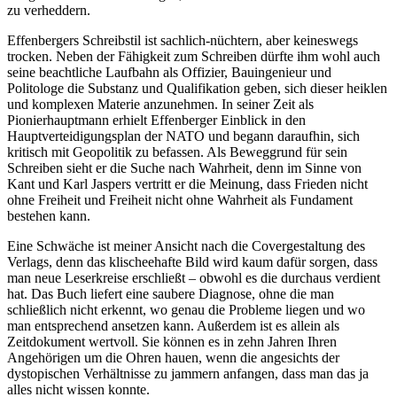
zu verheddern.
Effenbergers Schreibstil ist sachlich-nüchtern, aber keineswegs
trocken. Neben der Fähigkeit zum Schreiben dürfte ihm wohl auch
seine beachtliche Laufbahn als Offizier, Bauingenieur und
Politologe die Substanz und Qualifikation geben, sich dieser heiklen
und komplexen Materie anzunehmen. In seiner Zeit als
Pionierhauptmann erhielt Effenberger Einblick in den
Hauptverteidigungsplan der NATO und begann daraufhin, sich
kritisch mit Geopolitik zu befassen. Als Beweggrund für sein
Schreiben sieht er die Suche nach Wahrheit, denn im Sinne von
Kant und Karl Jaspers vertritt er die Meinung, dass Frieden nicht
ohne Freiheit und Freiheit nicht ohne Wahrheit als Fundament
bestehen kann.
Eine Schwäche ist meiner Ansicht nach die Covergestaltung des
Verlags, denn das klischeehafte Bild wird kaum dafür sorgen, dass
man neue Leserkreise erschließt – obwohl es die durchaus verdient
hat. Das Buch liefert eine saubere Diagnose, ohne die man
schließlich nicht erkennt, wo genau die Probleme liegen und wo
man entsprechend ansetzen kann. Außerdem ist es allein als
Zeitdokument wertvoll. Sie können es in zehn Jahren Ihren
Angehörigen um die Ohren hauen, wenn die angesichts der
dystopischen Verhältnisse zu jammern anfangen, dass man das ja
alles nicht wissen konnte.