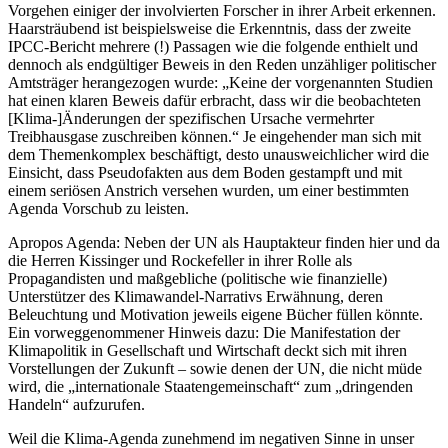
Vorgehen einiger der involvierten Forscher in ihrer Arbeit erkennen.
Haarsträubend ist beispielsweise die Erkenntnis, dass der zweite
IPCC-Bericht mehrere (!) Passagen wie die folgende enthielt und
dennoch als endgültiger Beweis in den Reden unzähliger politischer
Amtsträger herangezogen wurde: „Keine der vorgenannten Studien
hat einen klaren Beweis dafür erbracht, dass wir die beobachteten
[Klima-]Änderungen der spezifischen Ursache vermehrter
Treibhausgase zuschreiben können.“ Je eingehender man sich mit
dem Themenkomplex beschäftigt, desto unausweichlicher wird die
Einsicht, dass Pseudofakten aus dem Boden gestampft und mit
einem seriösen Anstrich versehen wurden, um einer bestimmten
Agenda Vorschub zu leisten.
Apropos Agenda: Neben der UN als Hauptakteur finden hier und da
die Herren Kissinger und Rockefeller in ihrer Rolle als
Propagandisten und maßgebliche (politische wie finanzielle)
Unterstützer des Klimawandel-Narrativs Erwähnung, deren
Beleuchtung und Motivation jeweils eigene Bücher füllen könnte.
Ein vorweggenommener Hinweis dazu: Die Manifestation der
Klimapolitik in Gesellschaft und Wirtschaft deckt sich mit ihren
Vorstellungen der Zukunft – sowie denen der UN, die nicht müde
wird, die „internationale Staatengemeinschaft“ zum „dringenden
Handeln“ aufzurufen.
Weil die Klima-Agenda zunehmend im negativen Sinne in unser