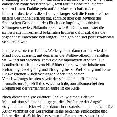
dauernder Panik versetzen will, weil wir uns dadurch leichter
steuern lassen. Dahlke geht auf die Machenschaften der
Pharmaindustrie ein, die schon vor langer Zeit die Kontrolle über
unsere Gesundheit erlangt hat, schreibt über den Mythos der
Spanischen Grippe und den Fluch der Impfungen, kritisiert
Stiftungen sowie „Philanthropen“ wie Bill Gates und listet die
mittlerweile hinreichend bekannten Indizien dafür auf, dass die
sogenannte Pandemie von langer Hand geplant und politisch-medial
vorbereitet war.
Im interessantesten Teil des Werks geht es dann darum, wie das
Mind Food aussieht, mit dem man die Weltbevölkerung vergiften
will – und mit welchen Tricks die Manipulatoren arbeiten. Die
Bandbreite reicht hier von NLP über unterbewusste Inhalte und
Reframing, Gaslighting und Nudging bis zu Preframing und False-
Flag-Aktionen. Auch von angeblichen und echten
Verschwörungstheorien sowie der schändlichen Rolle des
Journalismus (speziell des Wissenschaftsjournalismus) bei den
Ereignissen der vergangenen Jahre ist die Rede.
Nach dieser Analyse erläutert Dahlke, wie man sich vor
Manipulation schützen und gegen die „Profiteure der Angst“
vorgehen kann. Hier wird es dann eher esoterisch – soll heißen: Der
Autor vermittelt der Leserschaft seine bekannte Philosophie und
Lehre, die auf „Schicksalsgesetzen“, „Resonanzgesetzen“ und