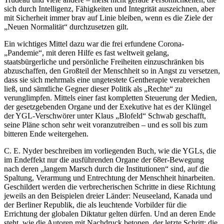
sich durch Intelligenz, Fähigkeiten und Integrität auszeichnen, aber
mit Sicherheit immer brav auf Linie bleiben, wenn es die Ziele der
„Neuen Normalität“ durchzusetzen gilt.
Ein wichtiges Mittel dazu war die frei erfundene Corona-
„Pandemie“, mit deren Hilfe es fast weltweit gelang,
staatsbürgerliche und persönliche Freiheiten einzuschränken bis
abzuschaffen, den Großteil der Menschheit so in Angst zu versetzen,
dass sie sich mehrmals eine ungetestete Gentherapie verabreichen
ließ, und sämtliche Gegner dieser Politik als „Rechte“ zu
verunglimpfen. Mittels einer fast kompletten Steuerung der Medien,
der gesetzgebenden Organe und der Exekutive hat es der Klüngel
der YGL-Verschwörer unter Klaus „Blofeld“ Schwab geschafft,
seine Pläne schon sehr weit voranzutreiben – und es soll bis zum
bitteren Ende weitergehen.
C. E. Nyder beschreiben im vorliegenden Buch, wie die YGLs, die
im Endeffekt nur die ausführenden Organe der 68er-Bewegung
nach deren „langem Marsch durch die Institutionen“ sind, auf die
Spaltung, Verarmung und Entrechtung der Menschheit hinarbeiten.
Geschildert werden die verbrecherischen Schritte in diese Richtung
jeweils an den Beispielen dreier Länder: Neuseeland, Kanada und
der Berliner Republik, die als leuchtende Vorbilder für die
Errichtung der globalen Diktatur gelten dürfen. Und an deren Ende
steht, wie die Autoren mit Nachdruck betonen, der letzte Schritt: die