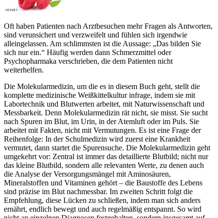
Oft haben Patienten nach Arztbesuchen mehr Fragen als Antworten,
sind verunsichert und verzweifelt und fühlen sich irgendwie
alleingelassen. Am schlimmsten ist die Aussage: „Das bilden Sie
sich nur ein.“ Häufig werden dann Schmerzmittel oder
Psychopharmaka verschrieben, die dem Patienten nicht
weiterhelfen.
Die Molekularmedizin, um die es in diesem Buch geht, stellt die
komplette medizinische Weißkittelkultur infrage, indem sie mit
Labortechnik und Blutwerten arbeitet, mit Naturwissenschaft und
Messbarkeit. Denn Molekularmedizin rät nicht, sie misst. Sie sucht
nach Spuren im Blut, im Urin, in der Atemluft oder im Puls. Sie
arbeitet mit Fakten, nicht mit Vermutungen. Es ist eine Frage der
Reihenfolge: In der Schulmedizin wird zuerst eine Krankheit
vermutet, dann startet die Spurensuche. Die Molekularmedizin geht
umgekehrt vor: Zentral ist immer das detaillierte Blutbild; nicht nur
das kleine Blutbild, sondern alle relevanten Werte, zu denen auch
die Analyse der Versorgungsmängel mit Aminosäuren,
Mineralstoffen und Vitaminen gehört – die Baustoffe des Lebens
sind präzise im Blut nachmessbar. Im zweiten Schritt folgt die
Empfehlung, diese Lücken zu schließen, indem man sich anders
ernährt, endlich bewegt und auch regelmäßig entspannt. So wird
nicht an einzelnen Diagnosen festgehalten, sondern insgesamt auf