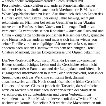
– neben höchst kompromittierenden Fotos Hunters mit
Prostituierten, Crackpfeifen und anderen Paraphernalien seines
kranken Lebens – nämlich auch noch Aberhunderte E-Mails und
WhatsApp-Nachrichten zu lesen. Aus ihnen ließ sich das Leben des
Hunter Biden, wenigstens über einige Jahre hinweg, recht gut
rekonstruieren: Nicht nur bei seinen Geschäften in der Ukraine
nutzte er den Einfluss seines Vaters, um Unmengen Dollars zu
verdienen. Er vermittelte seinen Kontakten – auch aus Russland und
China – Zugang zu höchsten politischen Kreisen der USA, gründete
eine Firma nach der anderen und musste sich immer wieder von
seiner Familie vor dem endgültigen Absturz retten lassen, unter
anderem nach seinem Hinauswurf aus dem berüchtigten Hotel
Chateau Marmont, das für Drogenexzesse und Orgien bekannt ist.
DieNew-York-Post-Kolumnistin Miranda Devine dokumentiert
Bidens skandalträchtiges Leben und die Geschichte seiner nicht
minder unseriösen Familie anhand der Laptopdaten und öffentlich
zugänglicher Informationen in ihrem Buch sehr packend, sodass der
Spruch, dass sich das Werk wie ein Krimi liest, diesmal
ausnahmsweise zutrifft. Noch skandalöser als die üblen Geschäfte
Hunters und seines Clans ist jedoch die Tatsache, dass sämtliche
sozialen Medien sich kurz nach Bekanntwerden der Story dazu
verschworen, sie zu unterdrücken und deren Verbreitung zu
verhindern – wie Elon Musk mittlerweile mit den „Twitter Files“
nachweisen konnte. Zur selben Zeit warfen die Massenmedien mit