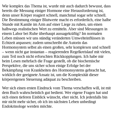
Wie komplex das Thema ist, wurde mir auch dadurch bewusst, dass
bereits die Messung einiger Hormone eine Herausforderung ist,
denn unser Körper reagiert schnell, manchmal sogar sehr schnell.
Die Bestimmung einiger Blutwerte macht es erforderlich, eine halbe
Stunde mit Kanüle im Arm auf einer Liege zu ruhen, um einen
halbwegs realistischen Wert zu ermitteln. Aber sind Messungen in
einem Labor bei Ruhe überhaupt aussagekräftig? Im normalen
Leben müssen wir uns ständig veränderten Umwelteinflüssen in
Echtzeit anpassen; zudem umschreibt die Autorin das
Hormonsystem selbst als einen großen, sehr komplexen und schnell
– wenn nicht gar instantan – reagierenden Regelkreislauf mit vielen,
zum Teil noch nicht erforschten Rückkopplungen. Ich habe mir
beim Lesen mehrfach die Frage gestellt, ob die biochemische
Perspektive, die uns sicher schon einige Erfolge bei der
Bekämpfung von Krankheiten des Hormonsystems gebracht hat,
wirklich der geeignete Ansatz ist, um die Komplexität dieser
körpereigenen Steuerung adäquat zu beschreiben.
Wer sich einen ersten Eindruck vom Thema verschaffen will, ist mit
dem Buch wahrscheinlich gut bedient. Wer eigene Fragen hat und
sich einen tieferen Einblick wünscht, eher nicht. Ich jedenfalls bin
mir nicht mehr sicher, ob ich im nächsten Leben unbedingt
Endokrinologe werden möchte.