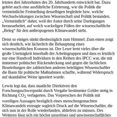
letzten drei Jahrzehnten des 20. Jahrhunderts entwickelt hat. Dazu
gehört auch eine ausführliche Erörterung, wie die Politik die
vermeintliche Feststellung desselbigen begleitete bzw. welche
Wechselwirkungen zwischen Wissenschaft und Politik bestanden.
„Vermeintlich“ daher, weil der Autor durch seine Darlegungen
herausarbeitet, auf welch wackeligen Füßen der wissenschaftliche
„Beleg“ für den anthropogenen Klimawandel steht.
Denn so einiges stinkt diesbezüglich zum Himmel: Zum einen zeigt
sich deutlich, wie lächerlich die Behauptung eines
wissenschaftlichen Konsens ist. Der Leser lernt vieles über die
große Uneinigkeit innerhalb der Arbeitsgruppen und dass es letztlich
nur eine Handvoll Individuen in den Reihen des IPCC war, die mit
immenser politischer Rückendeckung und gegen die fachlichen
Beurteilungen der zahlreichen anderen beteiligten Wissenschaftler
die Basis für politische Maßnahmen schaffte, während Widerspruch
auf skandalöse Weise ignoriert wurde.
Lewin legt dar, dass staatliche Direktiven den
Forschungsschwerpunkt durch Vergabe bestimmter Gelder stetig in
Richtung CO
verlagerten. Das Vorpreschen der Politik mit
2
voreiligen Aussagen bezüglich eines menschengemachten
Klimawandels erzeugte sogleich Druck auf die Wissenschaftler, die
sich nun in der Rolle wiederfanden, abliefern zu müssen. Des
Weiteren lässt sich ein höchst unseriöses und unwissenschaftliches