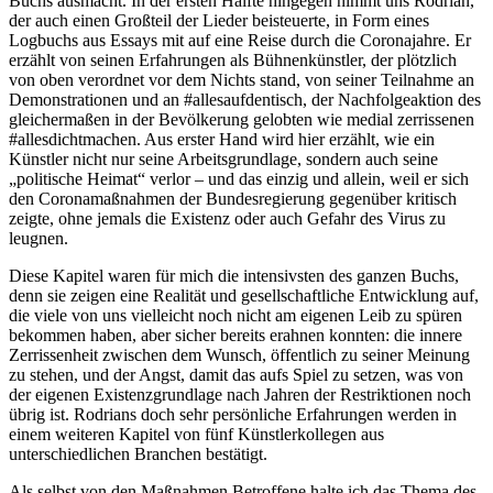
Buchs ausmacht. In der ersten Hälfte hingegen nimmt uns Rodrian,
der auch einen Großteil der Lieder beisteuerte, in Form eines
Logbuchs aus Essays mit auf eine Reise durch die Coronajahre. Er
erzählt von seinen Erfahrungen als Bühnenkünstler, der plötzlich
von oben verordnet vor dem Nichts stand, von seiner Teilnahme an
Demonstrationen und an #allesaufdentisch, der Nachfolgeaktion des
gleichermaßen in der Bevölkerung gelobten wie medial zerrissenen
#allesdichtmachen. Aus erster Hand wird hier erzählt, wie ein
Künstler nicht nur seine Arbeitsgrundlage, sondern auch seine
„politische Heimat“ verlor – und das einzig und allein, weil er sich
den Coronamaßnahmen der Bundesregierung gegenüber kritisch
zeigte, ohne jemals die Existenz oder auch Gefahr des Virus zu
leugnen.
Diese Kapitel waren für mich die intensivsten des ganzen Buchs,
denn sie zeigen eine Realität und gesellschaftliche Entwicklung auf,
die viele von uns vielleicht noch nicht am eigenen Leib zu spüren
bekommen haben, aber sicher bereits erahnen konnten: die innere
Zerrissenheit zwischen dem Wunsch, öffentlich zu seiner Meinung
zu stehen, und der Angst, damit das aufs Spiel zu setzen, was von
der eigenen Existenzgrundlage nach Jahren der Restriktionen noch
übrig ist. Rodrians doch sehr persönliche Erfahrungen werden in
einem weiteren Kapitel von fünf Künstlerkollegen aus
unterschiedlichen Branchen bestätigt.
Als selbst von den Maßnahmen Betroffene halte ich das Thema des