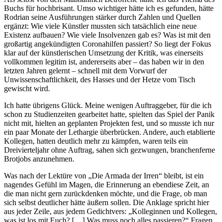
Buchs für hochbrisant. Umso wichtiger hätte ich es gefunden, hätte
Rodrian seine Ausführungen stärker durch Zahlen und Quellen
ergänzt: Wie viele Künstler mussten sich tatsächlich eine neue
Existenz aufbauen? Wie viele Insolvenzen gab es? Was ist mit den
großartig angekündigten Coronahilfen passiert? So liegt der Fokus
klar auf der künstlerischen Umsetzung der Kritik, was einerseits
vollkommen legitim ist, andererseits aber – das haben wir in den
letzten Jahren gelernt – schnell mit dem Vorwurf der
Unwissenschaftlichkeit, des Hasses und der Hetze vom Tisch
gewischt wird.
Ich hatte übrigens Glück. Meine wenigen Auftraggeber, für die ich
schon zu Studienzeiten gearbeitet hatte, spielten das Spiel der Panik
nicht mit, hielten an geplanten Projekten fest, und so musste ich nur
ein paar Monate der Lethargie überbrücken. Andere, auch etablierte
Kollegen, hatten deutlich mehr zu kämpfen, waren teils ein
Dreivierteljahr ohne Auftrag, sahen sich gezwungen, branchenferne
Brotjobs anzunehmen.
Was nach der Lektüre von „Die Armada der Irren“ bleibt, ist ein
nagendes Gefühl im Magen, die Erinnerung an ebendiese Zeit, an
die man nicht gern zurückdenken möchte, und die Frage, ob man
sich selbst deutlicher hätte äußern sollen. Die Anklage spricht hier
aus jeder Zeile, aus jedem Gedichtvers: „Kolleginnen und Kollegen,
was ist los mit Euch? […] Was muss noch alles passieren?“ Fragen,