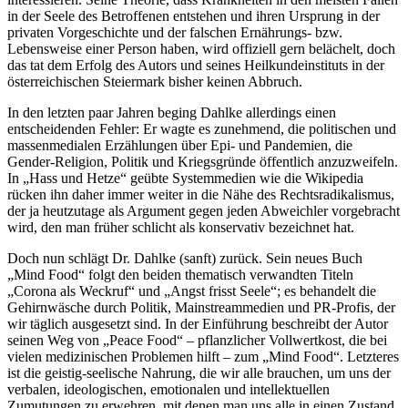
in der Seele des Betroffenen entstehen und ihren Ursprung in der
privaten Vorgeschichte und der falschen Ernährungs- bzw.
Lebensweise einer Person haben, wird offiziell gern belächelt, doch
das tat dem Erfolg des Autors und seines Heilkundeinstituts in der
österreichischen Steiermark bisher keinen Abbruch.
In den letzten paar Jahren beging Dahlke allerdings einen
entscheidenden Fehler: Er wagte es zunehmend, die politischen und
massenmedialen Erzählungen über Epi- und Pandemien, die
Gender-Religion, Politik und Kriegsgründe öffentlich anzuzweifeln.
In „Hass und Hetze“ geübte Systemmedien wie die Wikipedia
rücken ihn daher immer weiter in die Nähe des Rechtsradikalismus,
der ja heutzutage als Argument gegen jeden Abweichler vorgebracht
wird, den man früher schlicht als konservativ bezeichnet hat.
Doch nun schlägt Dr. Dahlke (sanft) zurück. Sein neues Buch
„Mind Food“ folgt den beiden thematisch verwandten Titeln
„Corona als Weckruf“ und „Angst frisst Seele“; es behandelt die
Gehirnwäsche durch Politik, Mainstreammedien und PR-Profis, der
wir täglich ausgesetzt sind. In der Einführung beschreibt der Autor
seinen Weg von „Peace Food“ – pflanzlicher Vollwertkost, die bei
vielen medizinischen Problemen hilft – zum „Mind Food“. Letzteres
ist die geistig-seelische Nahrung, die wir alle brauchen, um uns der
verbalen, ideologischen, emotionalen und intellektuellen
Zumutungen zu erwehren, mit denen man uns alle in einen Zustand