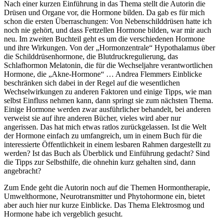
Nach einer kurzen Einführung in das Thema stellt die Autorin die
Drüsen und Organe vor, die Hormone bilden. Da gab es für mich
schon die ersten Überraschungen: Von Nebenschilddrüsen hatte ich
noch nie gehört, und dass Fettzellen Hormone bilden, war mir auch
neu. Im zweiten Buchteil geht es um die verschiedenen Hormone
und ihre Wirkungen. Von der „Hormonzentrale“ Hypothalamus über
die Schilddrüsenhormone, die Blutdruckregulierung, das
Schlafhormon Melatonin, die für die Wechseljahre verantwortlichen
Hormone, die „Akne-Hormone“ … Andrea Flemmers Einblicke
beschränken sich dabei in der Regel auf die wesentlichen
Wechselwirkungen zu anderen Faktoren und einige Tipps, wie man
selbst Einfluss nehmen kann, dann springt sie zum nächsten Thema.
Einige Hormone werden zwar ausführlicher behandelt, bei anderen
verweist sie auf ihre anderen Bücher, vieles wird aber nur
angerissen. Das hat mich etwas ratlos zurückgelassen. Ist die Welt
der Hormone einfach zu umfangreich, um in einem Buch für die
interessierte Öffentlichkeit in einem lesbaren Rahmen dargestellt zu
werden? Ist das Buch als Überblick und Einführung gedacht? Sind
die Tipps zur Selbsthilfe, die ohnehin kurz gehalten sind, dann
angebracht?
Zum Ende geht die Autorin noch auf die Themen Hormontherapie,
Umwelt­hormone, Neurotransmitter und Phytohormone ein, bietet
aber auch hier nur kurze Einblicke. Das Thema Elektrosmog und
Hormone habe ich vergeblich gesucht.