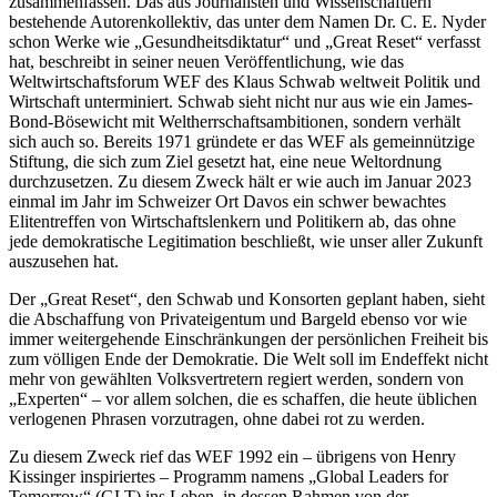
zusammenfassen. Das aus Journalisten und Wissenschaftlern
bestehende Autorenkollektiv, das unter dem Namen Dr. C. E. Nyder
schon Werke wie „Gesundheitsdiktatur“ und „Great Reset“ verfasst
hat, beschreibt in seiner neuen Veröffentlichung, wie das
Weltwirtschaftsforum WEF des Klaus Schwab weltweit Politik und
Wirtschaft unterminiert. Schwab sieht nicht nur aus wie ein James-
Bond-Bösewicht mit Weltherrschaftsambitionen, sondern verhält
sich auch so. Bereits 1971 gründete er das WEF als gemeinnützige
Stiftung, die sich zum Ziel gesetzt hat, eine neue Weltordnung
durchzusetzen. Zu diesem Zweck hält er wie auch im Januar 2023
einmal im Jahr im Schweizer Ort Davos ein schwer bewachtes
Elitentreffen von Wirtschaftslenkern und Politikern ab, das ohne
jede demokratische Legitimation beschließt, wie unser aller Zukunft
auszusehen hat.
Der „Great Reset“, den Schwab und Konsorten geplant haben, sieht
die Abschaffung von Privateigentum und Bargeld ebenso vor wie
immer weitergehende Einschränkungen der persönlichen Freiheit bis
zum völligen Ende der Demokratie. Die Welt soll im Endeffekt nicht
mehr von gewählten Volksvertretern regiert werden, sondern von
„Experten“ – vor allem solchen, die es schaffen, die heute üblichen
verlogenen Phrasen vorzutragen, ohne dabei rot zu werden.
Zu diesem Zweck rief das WEF 1992 ein – übrigens von Henry
Kissinger inspiriertes – Programm namens „Global Leaders for
Tomorrow“ (GLT) ins Leben, in dessen Rahmen von der