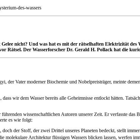
ysterium-des-wassers
 Gelee nicht? Und was hat es mit der rätselhaften Elektrizität de
te vor Rätsel. Der Wasserforscher Dr. Gerald H. Pollack hat die ku
gyi, der Vater moderner Biochemie und Nobelpreisträger, meinte dement
ass wir dem Wasser bereits alle Geheimnisse entlockt hätten. Tatsächl
r führenden wissenschaftlichen Autoren unserer Zeit. Er verfasste das
erte es wie folgt:
doch der Stoff, der zwei Drittel unseres Planeten bedeckt, stellt imm
die molekulare Architektur flüssigen Wassers blicken lassen, werfen i