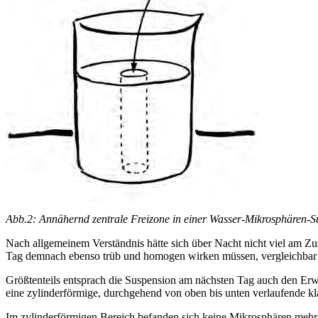
Abb.2: Annähernd zentrale Freizone in einer Wasser-Mikrosphären-Su
Nach allgemeinem Verständnis hätte sich über Nacht nicht viel am Z
Tag demnach ebenso trüb und homogen wirken müssen, vergleichbar m
Größtenteils entsprach die Suspension am nächsten Tag auch den Erwart
eine zylinderförmige, durchgehend von oben bis unten verlaufende kl
Im zylinderförmigen Bereich befanden sich keine Mikrosphären mehr.