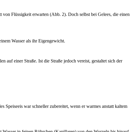
 von Flüssigkeit erwarten (Abb. 2). Doch selbst bei Gelees, die einen
einem Wasser als ihr Eigengewicht.
auf einer Straße. Ist die Straße jedoch vereist, gestaltet sich der
s Speiseeis war schneller zubereitet, wenn er warmes anstatt kaltem
ßt Wasser in feinen Röhrchen (Kapillaren) von den Wurzeln bis hinauf