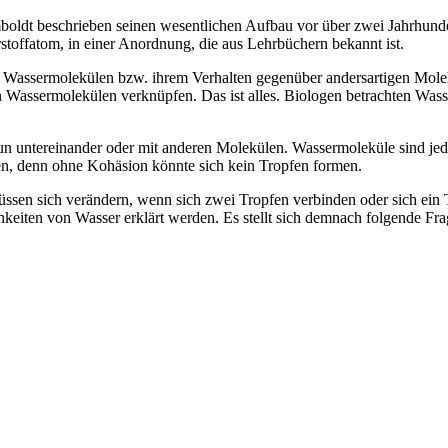
oldt beschrieben seinen wesentlichen Aufbau vor über zwei Jahrhunder
toffatom, in einer Anordnung, die aus Lehrbüchern bekannt ist.
ssermolekülen bzw. ihrem Verhalten gegenüber andersartigen Moleküle
 Wassermolekülen verknüpfen. Das ist alles. Biologen betrachten Wasse
b nun untereinander oder mit anderen Molekülen. Wassermoleküle sind j
en, denn ohne Kohäsion könnte sich kein Tropfen formen.
sen sich verändern, wenn sich zwei Tropfen verbinden oder sich ein Tr
eiten von Wasser erklärt werden. Es stellt sich demnach folgende Frag