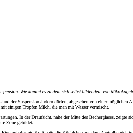
spension. Wie kommt es zu dem sich selbst bildenden, von Mikrokugeln
ustand der Suspension ändern dürfen, abgesehen von einer möglichen A
it einigen Tropfen Milch, die man mit Wasser vermischt.
ungen. In der Draufsicht, nahe der Mitte des Becherglases, zeigte sich
are Zone gebildet.
 Eine unbekannte Kraft hatte die Kügelchen aus dem Zentralbereich in