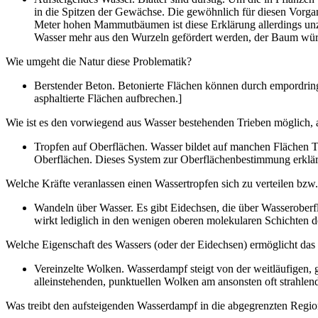
in die Spitzen der Gewächse. Die gewöhnlich für diesen Vorga
Meter hohen Mammutbäumen ist diese Erklärung allerdings unzu
Wasser mehr aus den Wurzeln gefördert werden, der Baum wür
Wie umgeht die Natur diese Problematik?
Berstender Beton. Betonierte Flächen können durch empordri
asphaltierte Flächen aufbrechen.]
Wie ist es den vorwiegend aus Wasser bestehenden Trieben möglich, 
Tropfen auf Oberflächen. Wasser bildet auf manchen Flächen Tr
Oberflächen. Dieses System zur Oberflächenbestimmung erklärt 
Welche Kräfte veranlassen einen Wassertropfen sich zu verteilen bzw. 
Wandeln über Wasser. Es gibt Eidechsen, die über Wasseroberfl
wirkt lediglich in den wenigen oberen molekularen Schichten d
Welche Eigenschaft des Wassers (oder der Eidechsen) ermöglicht das 
Vereinzelte Wolken. Wasserdampf steigt von der weitläufigen, 
alleinstehenden, punktuellen Wolken am ansonsten oft strahle
Was treibt den aufsteigenden Wasserdampf in die abgegrenzten Regi