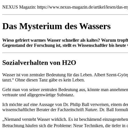
NEXUS Magazin: https://www.nexus-magazin.de/artikel/lesen/das-m
Das Mysterium des Wassers
Wieso gefriert warmes Wasser schneller als kaltes? Warum tropft
Gegenstand der Forschung ist, stellt es Wissenschaftler bis heu
Sozialverhalten von H2O
Wasser ist von zentraler Bedeutung für das Leben. Albert Szent-Györ
tanzt.“ Ohne diesen Tanz gäbe es kein Leben.
Geht man von seiner zentralen Bedeutung aus, könnte man annehmen, d
vertraute und allgegenwärtige Substanz.
Ich möchte auf eine Aussage von Dr. Philip Ball verweisen, einem de
wissenschaftlicher Berater der Fachzeitschrift
Nature
. Dr. Ball formuli
„Niemand versteht Wasser wirklich. Es ist beschämend einzugestehen, 
Betrachtung häufen sich die Probleme: Neue Techniken, die tiefer in 