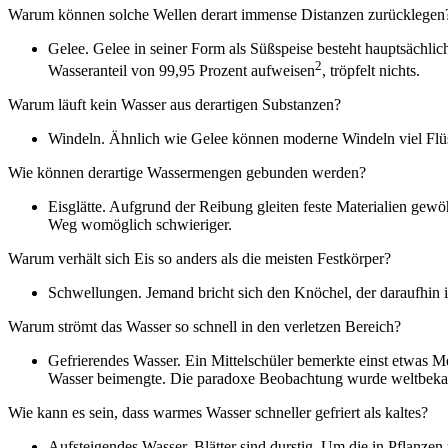
Warum können solche Wellen derart immense Distanzen zurücklegen
Gelee. Gelee in seiner Form als Süßspeise besteht hauptsächlic
2
Wasseranteil von 99,95 Prozent aufweisen
, tröpfelt nichts.
Warum läuft kein Wasser aus derartigen Substanzen?
Windeln. Ähnlich wie Gelee können moderne Windeln viel Flüss
Wie können derartige Wassermengen gebunden werden?
Eisglätte. Aufgrund der Reibung gleiten feste Materialien gewöh
Weg womöglich schwieriger.
Warum verhält sich Eis so anders als die meisten Festkörper?
Schwellungen. Jemand bricht sich den Knöchel, der daraufhin i
Warum strömt das Wasser so schnell in den verletzen Bereich?
Gefrierendes Wasser. Ein Mittelschüler bemerkte einst etwas M
Wasser beimengte. Die paradoxe Beobachtung wurde weltbeka
Wie kann es sein, dass warmes Wasser schneller gefriert als kaltes?
Aufsteigendes Wasser. Blätter sind durstig. Um die in Pflanze