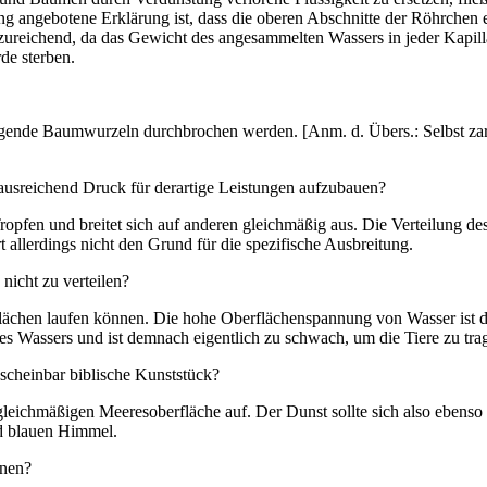
ng angebotene Erklärung ist, dass die oberen Abschnitte der Röhrchen
reichend, da das Gewicht des angesammelten Wassers in jeder Kapillar
de sterben.
ngende Baumwurzeln durchbrochen werden. [Anm. d. Übers.: Selbst z
ausreichend Druck für derartige Leistungen aufzubauen?
opfen und breitet sich auf anderen gleichmäßig aus. Die Verteilung des
allerdings nicht den Grund für die spezifische Ausbreitung.
nicht zu verteilen?
ächen laufen können. Die hohe Oberflächenspannung von Wasser ist die
es Wassers und ist demnach eigentlich zu schwach, um die Tiere zu tra
scheinbar biblische Kunststück?
gleichmäßigen Meeresoberfläche auf. Der Dunst sollte sich also ebenso 
nd blauen Himmel.
onen?