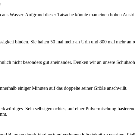
?
h aus Wasser. Aufgrund dieser Tatsache könnte man einen hohen Austritt
igkeit binden. Sie halten 50 mal mehr an Urin und 800 mal mehr an r
nlich nicht besonders gut aneinander. Denken wir an unsere Schuhsohlen 
nnerhalb einiger Minuten auf das doppelte seiner Größe anschwillt.
erkwürdiges. Sein selbstgemachtes, auf einer Pulvermischung basierende
nnt.
n und Bäumen durch Verdunstung verlorene Flüssigkeit zu ersetzen, flie