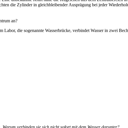
ten die Zylinder in gleichbleibender Ausprägung bei jeder Wiederhol
entrum an?
 Labor, die sogenannte Wasserbrücke, verbindet Wasser in zwei Beche
n. Warum verbinden sie sich nicht sofort mit dem Wasser darunter?