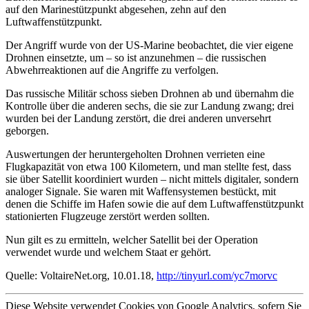
auf den Marinestützpunkt abgesehen, zehn auf den
Luftwaffenstützpunkt.
Der Angriff wurde von der US-Marine beobachtet, die vier eigene
Drohnen einsetzte, um – so ist anzunehmen – die russischen
Abwehrreaktionen auf die Angriffe zu verfolgen.
Das russische Militär schoss sieben Drohnen ab und übernahm die
Kontrolle über die anderen sechs, die sie zur Landung zwang; drei
wurden bei der Landung zerstört, die drei anderen unversehrt
geborgen.
Auswertungen der heruntergeholten Drohnen verrieten eine
Flugkapazität von etwa 100 Kilometern, und man stellte fest, dass
sie über Satellit koordiniert wurden – nicht mittels digitaler, sondern
analoger Signale. Sie waren mit Waffensystemen bestückt, mit
denen die Schiffe im Hafen sowie die auf dem Luftwaffenstützpunkt
stationierten Flugzeuge zerstört werden sollten.
Nun gilt es zu ermitteln, welcher Satellit bei der Operation
verwendet wurde und welchem Staat er gehört.
Quelle: VoltaireNet.org, 10.01.18,
http://tinyurl.com/yc7morvc
Diese Website verwendet Cookies von Google Analytics, sofern Sie