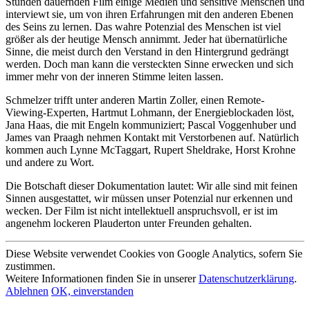
Stunden dauernden Film einige Medien und sensitive Menschen und
interviewt sie, um von ihren Erfahrungen mit den anderen Ebenen
des Seins zu lernen. Das wahre Potenzial des Menschen ist viel
größer als der heutige Mensch annimmt. Jeder hat übernatürliche
Sinne, die meist durch den Verstand in den Hintergrund gedrängt
werden. Doch man kann die versteckten Sinne erwecken und sich
immer mehr von der inneren Stimme leiten lassen.
Schmelzer trifft unter anderen Martin Zoller, einen Remote-
Viewing-Experten, Hartmut Lohmann, der Energieblockaden löst,
Jana Haas, die mit Engeln kommuniziert; Pascal Voggenhuber und
James van Praagh nehmen Kontakt mit Verstorbenen auf. Natürlich
kommen auch Lynne McTaggart, Rupert Sheldrake, Horst Krohne
und andere zu Wort.
Die Botschaft dieser Dokumentation lautet: Wir alle sind mit feinen
Sinnen ausgestattet, wir müssen unser Potenzial nur erkennen und
wecken. Der Film ist nicht intellektuell anspruchsvoll, er ist im
angenehm lockeren Plauderton unter Freunden gehalten.
Diese Website verwendet Cookies von Google Analytics, sofern Sie
zustimmen.
Weitere Informationen finden Sie in unserer
Datenschutzerklärung
.
Ablehnen
OK, einverstanden