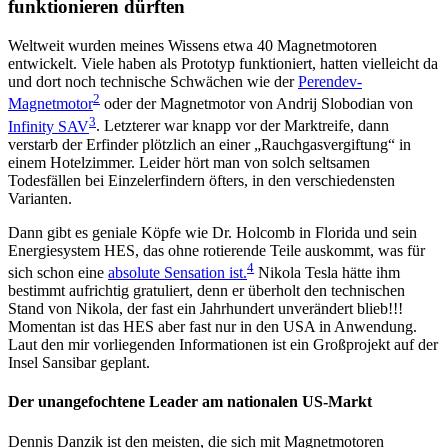
funktionieren dürften
Weltweit wurden meines Wissens etwa 40 Magnetmotoren
entwickelt. Viele haben als Prototyp funktioniert, hatten vielleicht da
und dort noch technische Schwächen wie der
Perendev-
2
Magnetmotor
oder der Magnetmotor von Andrij Slobodian von
3
Infinity SAV
. Letzterer war knapp vor der Marktreife, dann
verstarb der Erfinder plötzlich an einer „Rauchgasvergiftung“ in
einem Hotelzimmer. Leider hört man von solch seltsamen
Todesfällen bei Einzelerfindern öfters, in den verschiedensten
Varianten.
Dann gibt es geniale Köpfe wie Dr. Holcomb in Florida und sein
Energiesystem HES, das ohne rotierende Teile auskommt, was für
4
sich schon eine
absolute Sensation ist.
Nikola Tesla hätte ihm
bestimmt aufrichtig gratuliert, denn er überholt den technischen
Stand von Nikola, der fast ein Jahrhundert unverändert blieb!!!
Momentan ist das HES aber fast nur in den USA in Anwendung.
Laut den mir vorliegenden Informationen ist ein Großprojekt auf der
Insel Sansibar geplant.
Der unangefochtene Leader am nationalen US-Markt
Dennis Danzik ist den meisten, die sich mit Magnetmotoren