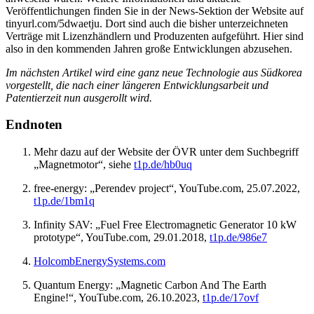
Veröffentlichungen finden Sie in der News-Sektion der Website auf
tinyurl.com/5dwaetju. Dort sind auch die bisher unterzeichneten
Verträge mit Lizenzhändlern und Produzenten aufgeführt. Hier sind
also in den kommenden Jahren große Entwicklungen abzusehen.
Im nächsten Artikel wird eine ganz neue Technologie aus Südkorea
vorgestellt, die nach einer längeren Entwicklungsarbeit und
Patentierzeit nun ausgerollt wird.
Endnoten
Mehr dazu auf der Website der ÖVR unter dem Suchbegriff
„Magnetmotor“, siehe
t1p.de/hb0uq
free-energy: „Perendev project“, YouTube.com, 25.07.2022,
t1p.de/1bm1q
Infinity SAV: „Fuel Free Electromagnetic Generator 10 kW
prototype“, YouTube.com, 29.01.2018,
t1p.de/986e7
HolcombEnergySystems.com
Quantum Energy: „Magnetic Carbon And The Earth
Engine!“, YouTube.com, 26.10.2023,
t1p.de/17ovf