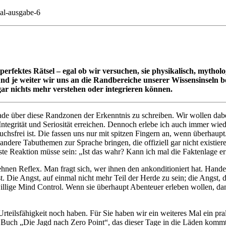
al-ausgabe-6
 perfektes Rätsel – egal ob wir versuchen, sie physikalisch, mytholo
 und je weiter wir uns an die Randbereiche unserer Wissensinseln 
gar nichts mehr verstehen oder integrieren können.
de über diese Randzonen der Erkenntnis zu schreiben. Wir wollen dabei
ntegrität und Seriosität erreichen. Dennoch erlebe ich auch immer wi
ruchsfrei ist. Die fassen uns nur mit spitzen Fingern an, wenn überhaupt
ere Tabuthemen zur Sprache bringen, die offiziell gar nicht existiere
ste Reaktion müsse sein: „Ist das wahr? Kann ich mal die Faktenlage er
ehnen Reflex. Man fragt sich, wer ihnen den ankonditioniert hat. Ha
 Die Angst, auf einmal nicht mehr Teil der Herde zu sein; die Angst, 
willige Mind Control. Wenn sie überhaupt Abenteuer erleben wollen, dan
e Urteilsfähigkeit noch haben. Für Sie haben wir ein weiteres Mal ein 
m Buch „Die Jagd nach Zero Point“, das dieser Tage in die Läden komm