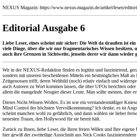
NEXUS Magazin: https://www.nexus-magazin.de/artikel/lesen/editori
Editorial Ausgabe 6
Liebe Leser, eines scheint mir sicher: Die Welt da draußen ist ein
viele Dinge, über die wir nur fragmentarisches Wissen besitzen,
auch ihre Grenzen in Sichtweite, jenseits derer wir dann wieder 
Wir in der NEXUS-Redaktion finden es legitim und faszinierend, gera
sondern mit unseren bescheidenen Mitteln ein bestmögliches Maß an I
Zeitgenossen trifft, deren Weltbild (noch) relativ einfach und widersp
auch Autoren zu Wort kommen lassen, die über UFOs berichten oder and
allem die mangelnde Neugier dieser Leute. Man sollte meinen, ihre er
Dieses Nicht-Wissen-Wollen. Es ist wie ein verstandesmäßiger Knies
Mind Control der höchsten Vervollkommnung? Ich denke, es ist Angst.
scheint manchen wohl zu gefährlich, und dann wählen sie lieber frei
neuesten Traum, den Hollywood für sie bereit hält.
Zurück zu Ihnen, liebe Leser, die Ihren freien Willen und Ihre eigen
hier gewiß der zweiteilige Ausschnitt aus Nick Cooks faszinierende