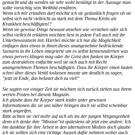
gemacht und da werden sie sehr wohl bestätigt in der Aussage man
sollte vorsichtig sein Weltbild ernähren.
Wenn ich mir erlauben darf möchte ich sie gedanklich fragen ob sie
selbst sich nicht vielleicht zu stark mit dem Thema Krebs als
Krankheit beschäftigten!?
Wenn sie gewisse Dinge bewusst ansehen wie verstehen oder sich
selbst vielleicht erklären möchten liest in jedem Fall auch mit ihr
Unterbewusstsein mit. Hierbei möchte ich nur die Möglichkeit
einfügen dass etwas in ihnen dieses unangenehme bedrückende
Szenario in ihr Leben integrierte um es selbst kennenzulernen was
etwas pervers klingen mag oder ihr Geist den funken im Körper
zum destruktiven entfachte weil sie sich auch mit Recht
unangenehmen Themen beschäftigten. Dass ihr Körper einen lauten
schrei über dieses Ventil loslassen musste um deutlich zu sagen,
"jetzt ist Ende, das belastet dich zu viel!"
Sie sagten vor einiger Zeit sie möchten sich zurück ziehen aus ihrem
werten Posten bei diesem Magazin.
Ich glaube dass ihr Körper stark leider unter gewissen
Informationen die sie uns näher bringen doch sie selbst scheinbar
stark angreifen.
Bitte achten sie viel mehr auf sich als ins der jungen Vergangenheit
denn ich denke ihre "Mission"ist spätestens ab jetzt eine andere. Ich
bin dankbar für ihre Arbeit in den alternativen Medien doch glaube
ich sie sollten sich eine richtige Auszeit dafür nehmen woher auch