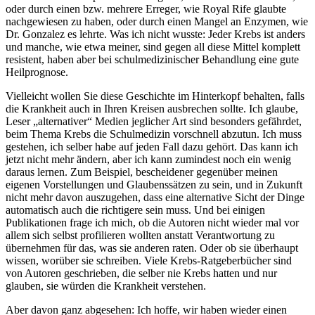
oder durch einen bzw. mehrere Erreger, wie Royal Rife glaubte
nachgewiesen zu haben, oder durch einen Mangel an Enzymen, wie
Dr. Gonzalez es lehrte. Was ich nicht wusste: Jeder Krebs ist anders
und manche, wie etwa meiner, sind gegen all diese Mittel komplett
resistent, haben aber bei schulmedizinischer Behandlung eine gute
Heilprognose.
Vielleicht wollen Sie diese Geschichte im Hinterkopf behalten, falls
die Krankheit auch in Ihren Kreisen ausbrechen sollte. Ich glaube,
Leser „alternativer“ Medien jeglicher Art sind besonders gefährdet,
beim Thema Krebs die Schulmedizin vorschnell abzutun. Ich muss
gestehen, ich selber habe auf jeden Fall dazu gehört. Das kann ich
jetzt nicht mehr ändern, aber ich kann zumindest noch ein wenig
daraus lernen. Zum Beispiel, bescheidener gegenüber meinen
eigenen Vorstellungen und Glaubenssätzen zu sein, und in Zukunft
nicht mehr davon auszugehen, dass eine alternative Sicht der Dinge
automatisch auch die richtigere sein muss. Und bei einigen
Publikationen frage ich mich, ob die Autoren nicht wieder mal vor
allem sich selbst profilieren wollten anstatt Verantwortung zu
übernehmen für das, was sie anderen raten. Oder ob sie überhaupt
wissen, worüber sie schreiben. Viele Krebs-Ratgeberbücher sind
von Autoren geschrieben, die selber nie Krebs hatten und nur
glauben, sie würden die Krankheit verstehen.
Aber davon ganz abgesehen: Ich hoffe, wir haben wieder einen