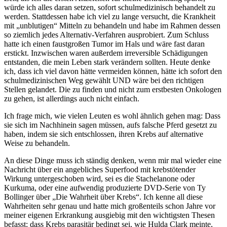
würde ich alles daran setzen, sofort schulmedizinisch behandelt zu
werden. Stattdessen habe ich viel zu lange versucht, die Krankheit
mit „unblutigen“ Mitteln zu behandeln und habe im Rahmen dessen
so ziemlich jedes Alternativ-Verfahren ausprobiert. Zum Schluss
hatte ich einen faustgroßen Tumor im Hals und wäre fast daran
erstickt. Inzwischen waren außerdem irreversible Schädigungen
entstanden, die mein Leben stark verändern sollten. Heute denke
ich, dass ich viel davon hätte vermeiden können, hätte ich sofort den
schulmedizinischen Weg gewählt UND wäre bei den richtigen
Stellen gelandet. Die zu finden und nicht zum erstbesten Onkologen
zu gehen, ist allerdings auch nicht einfach.
Ich frage mich, wie vielen Leuten es wohl ähnlich gehen mag: Dass
sie sich im Nachhinein sagen müssen, aufs falsche Pferd gesetzt zu
haben, indem sie sich entschlossen, ihren Krebs auf alternative
Weise zu behandeln.
An diese Dinge muss ich ständig denken, wenn mir mal wieder eine
Nachricht über ein angebliches Superfood mit krebstötender
Wirkung untergeschoben wird, sei es die Stachelanone oder
Kurkuma, oder eine aufwendig produzierte DVD-Serie von Ty
Bollinger über „Die Wahrheit über Krebs“. Ich kenne all diese
Wahrheiten sehr genau und hatte mich großenteils schon Jahre vor
meiner eigenen Erkrankung ausgiebig mit den wichtigsten Thesen
befasst: dass Krebs parasitär bedingt sei, wie Hulda Clark meinte,