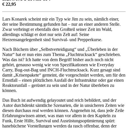
€ 22,95
Lars Konarek scheint mir ein Typ wie Jim zu sein, nämlich einer,
der seine Bestimmung gefunden hat – nur an einer anderen Stelle.
Zwar verbringt er ebenfalls den Großteil seiner Zeit im Wald,
allerdings schlägt er dort nur sein Zelt auf: Seine
Herzensangelegenheit sind Survival- und Prepperkurse.
Nach Büchern über „Selbstverteidigung“ und „Überleben in der
Natur“ hat er nun eins zum Thema „Fluchtrucksack“ geschrieben.
Was das ist? Ich hatte von dem Begriff bisher auch noch nicht
gehört, genauso wenig wie von Spezifikationen wie Every­day
Carry, Bug-out-Bag und INCH-Fluchtrucksack. Kurz gesagt sind
damit „Krisenpakete“ gemeint, die vorgeschnürt werden, um für den
Ernstfall – einen plötzlichen Ausfall der Infrastruktur oder gar einen
Reaktorunfall – gerüstet zu sein und in der Natur überleben zu
können.
Das Buch ist aufwendig gelayoutet und reich bebildert, und der
Autor durchdenkt sämtliche Szenarien, die in unsicheren Zeiten wie
diesen durchaus real werden können. Angenehm ist, dass jede Zeile
Erfahrungswissen atmet, was man vor allem in den Kapiteln zu
Funk, Erste Hilfe, Survival und Ausrüstungsoptimierung spürt:
hanebüchene Vorstellungen werden da rasch offenbar, denn der