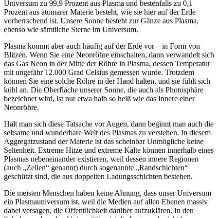
Universum zu 99,9 Prozent aus Plasma und bestenfalls zu 0,1
Prozent aus atomarer Materie besteht, wie sie hier auf der Erde
vorherrschend ist. Unsere Sonne besteht zur Gänze aus Plasma,
ebenso wie sämtliche Sterne im Universum.
Plasma kommt aber auch häufig auf der Erde vor – in Form von
Blitzen. Wenn Sie eine Neonröhre einschalten, dann verwandelt sich
das Gas Neon in der Mitte der Röhre in Plasma, dessen Temperatur
mit ungefähr 12.000 Grad Celsius gemessen wurde. Trotzdem
können Sie eine solche Röhre in der Hand halten, und sie fühlt sich
kühl an. Die Oberfläche unserer Sonne, die auch als Photosphäre
bezeichnet wird, ist nur etwa halb so heiß wie das Innere einer
Neonröhre.
Hält man sich diese Tatsache vor Augen, dann beginnt man auch die
seltsame und wunderbare Welt des Plasmas zu verstehen. In diesem
Aggregatzustand der Materie ist das scheinbar Unmögliche keine
Seltenheit. Extreme Hitze und extreme Kälte können innerhalb eines
Plasmas nebeneinander existieren, weil dessen innere Regionen
(auch „Zellen“ genannt) durch sogenannte „Randschichten“
geschützt sind, die aus doppelten Ladungsschichten bestehen.
Die meisten Menschen haben keine Ahnung, dass unser Universum
ein Plasmauniversum ist, weil die Medien auf allen Ebenen massiv
dabei versagen, die Öffentlichkeit darüber aufzuklären. In den