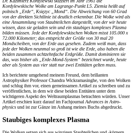
Dr. Kazimierz Kordylewski skizziert im Jahr 1961 die
Kordylewskische Wolke am Lagrange-Punkt L5. Ziemia heißt auf
polnisch „Erde“, Księzyc „Mond“. Die Abweichung von 60 Grad
von der direkten Sichtlinie ist deutlich erkennbar. Die Wolke wird als
eine Ansammlung von Staubteilchen dargestellt, von der wir heute
wissen, dass sie geladen sein und ein staubiges komplexes Plasma
bilden müssen. Jede der Kordylewskischen Wolken misst 105.000 x
72.000 Kilometer; das entspricht der Größe von 30 mal 20
Mondscheiben, von der Erde aus gesehen. Zudem weiß man, dass
jede der Wolken neunmal so groß ist wie die Erde, also haben die
beiden zusammen achtzehnfache Erdgröße. Damit dominieren sie
das, was bisher als „Erde-Mond-System“ bezeichnet wurde, heute
aber als System aus vier statt nur zwei Entitäten gelten muss.
Ich berichtete umgehend meinem Freund, dem brillanten
Astrophysiker Professor Chandra Wickramasinghe, von den Wolken
und schlug ihm vor, einen gemeinsamen Artikel zu schreiben und zu
veröffentlichen, in dem wir diese beiden Entitäten unter dem
wichtigeren Aspekt des Weltraumplasmas betrachten würden. Unser
Artikel erschien kurz darauf im Fachjournal
Advances in Astro­
physics
und ist zur Gänze im Anhang meines Buchs abgedruckt.
Staubiges komplexes Plasma
Die Wolken setzen sich aus winzigen Staubteilchen und -körnern