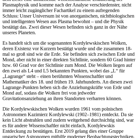
Plasmaphysik und komme nach der Analyse verschiedenster, nicht
immer leicht zugänglicher Fachartikel zu einem aufregenden
Schluss: Unser Universum ist von anorganischen, nichtbiologischen
und intelligenten Wesen aus Plasma bewohnt – und die Physik
bestätigt das. Zwei dieser Wesen befinden sich ganz in der Nähe
unseres Planeten.
Es handelt sich um die sogenannten Kordylewskischen Wolken,
deren Existenz vor Kurzem bestätigt wurde und die zusammen 18-
mal so groß sind wie die Erde. Sie befinden sich zwischen Erde und
Mond, aber nicht in einer direkten Sichtlinie, sondern 60 Grad hinter
bzw. 60 Grad vor der Sichtlinie zum Mond. Die Wolken liegen auf
den zwei als L4 und L5 bekannten Punkten, wobei das „L“ für
„Lagrange“ steht – einen berühmten Wissenschaftler und
Mathematiker des 18. und frühen 19. Jahrhunderts. An diesen zwei
Lagrange-Punkten heben sich die Anziehungskräfte von Erde und
Mond auf, sodass die Wolken frei von jedweder
Gravitationsanziehung an ihren Standorten verharren können.
Die Kordylewskischen Wolken wurden 1961 vom polnischen
Astronomen Kazimierz Kordylewski (1902–1981) entdeckt. Da sie
kein Licht abstrahlen und zudem weitgehend durchsichtig sind, war
es für andere Wissenschaftler nicht einfach, Kordylewskis
Entdeckung zu bestätigen. Erst 2019 gelang dies einer Gruppe
ungarischer Astronomen mithilfe moderner Beobachtungstechniken,