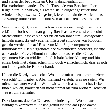
und vielen der beobachteten Ufos wahrscheinlich um
Plasmadrohnen handelt. Es gibt Tausende von Berichten über
Kugelblitze, die wirken, als wären sie intelligent gesteuert und
würden beispielsweise Dinge inspizieren. Ich bin der Ansicht, dass
sie ständig umherschweifen und sich als Drohnen alles ansehen.
Was Ufos angeht, so würde ich nie den Versuch wagen, sie alle zu
erklären. Doch wenn man genug über Plasma weiß, ist es absolut
offensichtlich, dass es sich bei vielen von ihnen um Plasmagebilde
handeln muss, die entweder ferngesteuert sind oder von Robotern
gelenkt werden, die auf Basis von Mini-Supercomputern
funktionieren. Ob sie irgendwelche Wesenheiten befördern, ist eine
ganz andere Frage. Nimmt man aber an, dass es die „Greys“
genannten Wesen wirklich gibt (ich habe keine Ahnung und bin nie
einem begegnet), dann scheint mir doch wahrscheinlich, dass es sich
um halborganische Roboter handelt.
Haben die Kordylewskischen Wolken je mit uns zu kommunizieren
versucht? Ich glaube ja. Aber niemand versteht, was sie sagen. Wir
müssen schlauer werden. Wenn wir wirklich außerirdisches Leben
finden wollen, brauchen wir nicht einmal bis zum Mond zu schauen
– es ist uns viel näher.
Dazu kommt, dass das Universum eindeutig mit Wolken aus
staubigem komplexem Plasma gefüllt ist, und dass jede davon