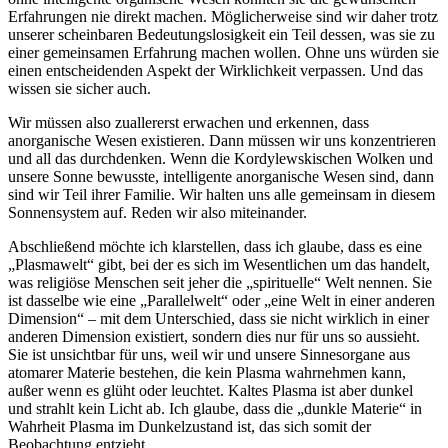
Erfahrungen nie direkt machen. Möglicherweise sind wir daher trotz
unserer scheinbaren Bedeutungslosigkeit ein Teil dessen, was sie zu
einer gemeinsamen Erfahrung machen wollen. Ohne uns würden sie
einen entscheidenden Aspekt der Wirklichkeit verpassen. Und das
wissen sie sicher auch.
Wir müssen also zuallererst erwachen und erkennen, dass
anorganische Wesen existieren. Dann müssen wir uns konzentrieren
und all das durchdenken. Wenn die Kordylewskischen Wolken und
unsere Sonne bewusste, intelligente anorganische Wesen sind, dann
sind wir Teil ihrer Familie. Wir halten uns alle gemeinsam in diesem
Sonnensystem auf. Reden wir also miteinander.
Abschließend möchte ich klarstellen, dass ich glaube, dass es eine
„Plasmawelt“ gibt, bei der es sich im Wesentlichen um das handelt,
was religiöse Menschen seit jeher die „spirituelle“ Welt nennen. Sie
ist dasselbe wie eine „Parallelwelt“ oder „eine Welt in einer anderen
Dimension“ – mit dem Unterschied, dass sie nicht wirklich in einer
anderen Dimension existiert, sondern dies nur für uns so aussieht.
Sie ist unsichtbar für uns, weil wir und unsere Sinnesorgane aus
atomarer Materie bestehen, die kein Plasma wahrnehmen kann,
außer wenn es glüht oder leuchtet. Kaltes Plasma ist aber dunkel
und strahlt kein Licht ab. Ich glaube, dass die „dunkle Materie“ in
Wahrheit Plasma im Dunkelzustand ist, das sich somit der
Beobachtung entzieht.