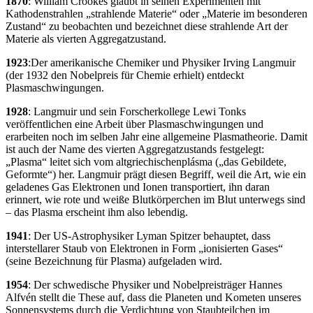
1870
: William Crookes glaubt in seinen Experimenten mit
Kathodenstrahlen „strahlende Materie“ oder „Materie im besonderen
Zustand“ zu beobachten und bezeichnet diese strahlende Art der
Materie als vierten Aggregatzustand.
1923
:Der amerikanische Chemiker und Physiker Irving Langmuir
(der 1932 den Nobelpreis für Chemie erhielt) entdeckt
Plasmaschwingungen.
1928
: Langmuir und sein Forscherkollege Lewi Tonks
veröffentlichen eine Arbeit über Plasmaschwingungen und
erarbeiten noch im selben Jahr eine allgemeine Plasmatheorie. Damit
ist auch der Name des vierten Aggregatzustands festgelegt:
„Plasma“ leitet sich vom altgriechischenplásma („das Gebildete,
Geformte“) her. Langmuir prägt diesen Begriff, weil die Art, wie ein
geladenes Gas Elektronen und Ionen transportiert, ihn daran
erinnert, wie rote und weiße Blutkörperchen im Blut unterwegs sind
– das Plasma erscheint ihm also lebendig.
1941
: Der US-Astrophysiker Lyman Spitzer behauptet, dass
interstellarer Staub von Elektronen in Form „ionisierten Gases“
(seine Bezeichnung für Plasma) aufgeladen wird.
1954
: Der schwedische Physiker und Nobelpreisträger Hannes
Alfvén stellt die These auf, dass die Planeten und Kometen unseres
Sonnensystems durch die Verdichtung von Staubteilchen im