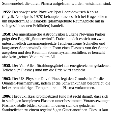
Sonnennebel, die durch Plasma aufgeladen wurden, entstanden sind.
1955
: Der sowjetische Physiker Pjotr Leonidowitsch Kapiza
(Physik-Nobelpreis 1978) behauptet, dass es sich bei Kugelblitzen
um kugelförmige Plasmoide (plasmagefüllte Raumgebiete mit in
sich geschlossenen Feldlinien) handelt.
1958
: Der amerikanische Astrophysiker Eugene Newman Parker
prägt den Begriff „Sonnenwind“. Dabei handelt es sich um zwei
unterschiedlich zusammengesetzte Teilchenströme (schneller und
langsamer Sonnenwind), die in Form eines Plasmas von der Sonne
ausgehen und den Raum im Sonnensystem ausfüllen; es herrscht
also kein „reines Vakuum“ im All.
1958
: Der Van-Allen-Strahlungsgürtel aus energiereichen geladenen
Teilchen (= Plasma) rund um die Erde wird entdeckt.
1963
: Der US-Physiker David Pines legt den Grundstein für die
Quanten-Plasmaphysik, indem er die Schwankungen beschreibt, die
bei extrem niedrigen Temperaturen in Plasma vorkommen.
1986
: Hiroyuki Ikezi prognostiziert (und hat recht damit), dass sich
in staubigen komplexen Plasmen unter bestimmten Voraussetzungen
Plasmakristalle bilden können, in denen sich die geladenen
Staubteilchen zu einem regelmäßigen Gitter anordnen. Dies ist laut