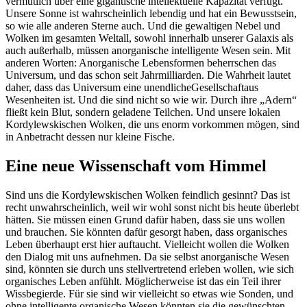
vermutlich über eine gigantische intellektuelle Kapazität verfügt.
Unsere Sonne ist wahrscheinlich lebendig und hat ein Bewusstsein,
so wie alle anderen Sterne auch. Und die gewaltigen Nebel und
Wolken im gesamten Weltall, sowohl innerhalb unserer Galaxis als
auch außerhalb, müssen anorganische intelligente Wesen sein. Mit
anderen Worten: Anorganische Lebensformen beherrschen das
Universum, und das schon seit Jahrmilliarden. Die Wahrheit lautet
daher, dass das Universum eine unendlicheGesellschaftaus
Wesenheiten ist. Und die sind nicht so wie wir. Durch ihre „Adern“
fließt kein Blut, sondern geladene Teilchen. Und unsere lokalen
Kordylewskischen Wolken, die uns enorm vorkommen mögen, sind
in Anbetracht dessen nur kleine Fische.
Eine neue Wissenschaft vom Himmel
Sind uns die Kordylewskischen Wolken feindlich gesinnt? Das ist
recht unwahrscheinlich, weil wir wohl sonst nicht bis heute überlebt
hätten. Sie müssen einen Grund dafür haben, dass sie uns wollen
und brauchen. Sie könnten dafür gesorgt haben, dass organisches
Leben überhaupt erst hier auftaucht. Vielleicht wollen die Wolken
den Dialog mit uns aufnehmen. Da sie selbst anorganische Wesen
sind, könnten sie durch uns stellvertretend erleben wollen, wie sich
organisches Leben anfühlt. Möglicherweise ist das ein Teil ihrer
Wissbegierde. Für sie sind wir vielleicht so etwas wie Sonden, und
ohne intelligente organische Wesen könnten sie die gewünschten