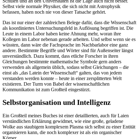
Schulen und an den Universitäten ist die Lage auch nicht besser.
Selbst viele normale Physiker, die sich nicht mit Astrophysik
befassen, haben noch nie von dieser Tatsache gehört.
Das ist nur einer der zahlreichen Belege dafür, dass die Wissenschaft
als koordiniertes Untersuchungsfeld in Auflösung begriffen ist. Die
Leute in einem Labor haben keine Ahnung mehr, woran ihre
Kollegen im Labor nebenan gerade arbeiten. Und selbst wenn sie es
wüssten, dann wäre die Fachsprache im Nachbarlabor eine ganz
andere. Bestimmte Begriffe und Wörter sind für Außenseiter längst
unverständlich. Dazu kommt, dass etliche Forscher in ihren
Gleichungen bestimmte mathematische Symbole gern anders
verwenden als allgemein üblich, sodass selbst Gleichungen – die
einst als „das Latein der Wissenschaft“ galten, das von jedem
verstanden werden konnte – heute in einer zersplitterten Welt
existieren. Der Turm von Babel der wissenschaftlichen
Kommunikation ist zum Großteil eingestürzt.
Selbstorganisation und Intelligenz
Ein Großteil meines Buches ist einer detaillierten, auch für Laien
verständlichen Erklärung gewidmet, wie eine große, geladene
Wolke aus staubigem komplexem Plasma sich selbst zu einer Entität
organisieren kann, die noch komplexer ist als ein organischer
Körper.