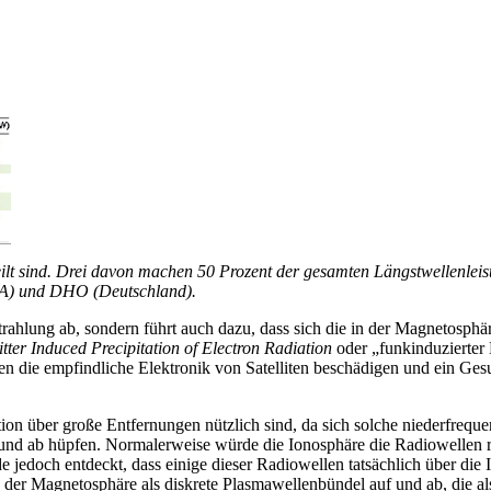
eilt sind. Drei davon machen 50 Prozent der gesamten Längstwellenle
SA) und DHO (Deutschland).
rahlung ab, sondern führt auch dazu, dass sich die in der Magnetosphä
tter Induced Precipitation of Electron Radiation
oder „funkinduzierter 
 die empfindliche Elektronik von Satelliten beschädigen und ein Gesun
n über große Entfernungen nützlich sind, da sich solche niederfrequ
und ab hüpfen. Normalerweise würde die Ionosphäre die Radiowellen ref
jedoch entdeckt, dass einige dieser Radiowellen tatsächlich über die
 in der Magnetosphäre als diskrete Plasmawellenbündel auf und ab, di