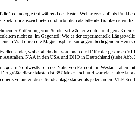
die Technologie trat während des Ersten Weltkrieges auf, als Funkbeo
nspektrum auszeichneten und irrtümlich als fallende Bomben identifizi
zunehmender Entfernung vom Sender schwächer werden und gemäß dem 
lenleitern nicht zu. Im Gegenteil: Wie es der experimentelle Längstwell
 nur einem Watt durch die Magnetosphäre zur gegenüberliegenden Hemis
gstwellensender, wobei allein drei von ihnen die Hälfte der gesamten 
in Australien, NAA in den USA und DHO in Deutschland (siehe Abb. 
anlage am Nordwestkap in der Nähe von Exmouth in Westaustralien mit
. Der größte dieser Masten ist 387 Meter hoch und war viele Jahre lan
quenz verändert diese Sendeanlage stärker als jeder andere VLF-Send