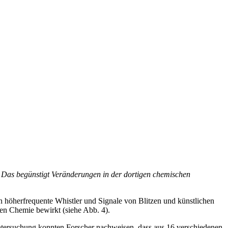
. Das begünstigt Veränderungen in der dortigen chemischen
 höherfrequente Whistler und Signale von Blitzen und künstlichen
en Chemie bewirkt (siehe Abb. 4).
Untersuchung konnten Forscher nachweisen, dass aus 16 verschiedenen