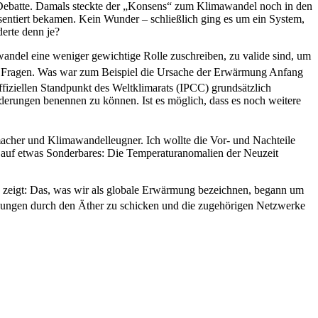
 Debatte. Damals steckte der „Konsens“ zum Klimawandel noch in den
äsentiert bekamen. Kein Wunder – schließlich ging es um ein System,
derte denn je?
el eine weniger gewichtige Rolle zuschreiben, zu valide sind, um
ene Fragen. Was war zum Beispiel die Ursache der Erwärmung Anfang
fiziellen Standpunkt des Weltklimarats (IPCC) grundsätzlich
erungen benennen zu können. Ist es möglich, dass es noch weitere
cher und Klima­wandelleugner. Ich wollte die Vor- und Nachteile
ch auf etwas Sonderbares: Die Temperaturanomalien der Neuzeit
) zeigt: Das, was wir als globale Erwärmung bezeichnen, begann um
ndungen durch den Äther zu schicken und die zugehörigen Netzwerke