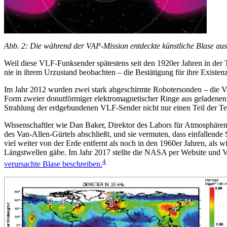
Abb. 2: Die während der VAP-Mission entdeckte künstliche Blase au
Weil diese VLF-Funksender spätestens seit den 1920er Jahren in der 
nie in ihrem Urzustand beobachten – die Bestätigung für ihre Existenz
Im Jahr 2012 wurden zwei stark abgeschirmte Robotersonden – die Van
Form zweier donutförmiger elektromagnetischer Ringe aus geladenen 
Strahlung der erdgebundenen VLF-Sender nicht nur einen Teil der Tei
Wissenschaftler wie Dan Baker, Direktor des Labors für Atmosphären-
des Van-Allen-Gürtels abschließt, und sie vermuten, dass einfallende
viel weiter von der Erde entfernt als noch in den 1960er Jahren, al
Längstwellen gäbe. Im Jahr 2017 stellte die NASA per Website und 
4
verursachte Blase beschreiben.