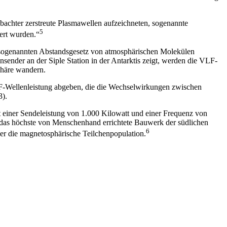
bachter zerstreute Plasmawellen aufzeichneten, sogenannte
5
ert wurden.“
sogenannten Abstandsgesetz von atmosphärischen Molekülen
ensender an der Siple Station in der Antarktis zeigt, werden die VLF-
phäre wandern.
VLF-Wellenleistung abgeben, die die Wechselwirkungen zwischen
3).
 einer Sendeleistung von 1.000 Kilowatt und einer Frequenz von
g das höchste von Menschenhand errichtete Bauwerk der südlichen
6
er die magnetosphärische Teilchenpopulation.