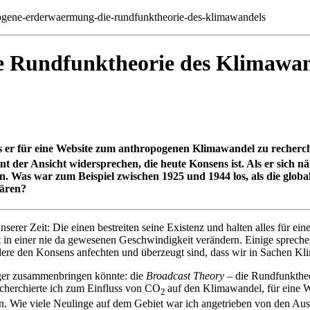
ogene-erderwaermung-die-rundfunktheorie-des-klimawandels
 Rundfunktheorie des Klimawan
als er für eine Website zum anthropogenen Klimawandel zu recherch
t der Ansicht widersprechen, die heute Konsens ist. Als er sich nä
en. Was war zum Beispiel zwischen 1925 und 1944 los, als die glo
lären?
serer Zeit: Die einen bestreiten seine Existenz und halten alles für 
 in einer nie da gewesenen Geschwindigkeit verändern. Einige sprech
re den Konsens anfechten und überzeugt sind, dass wir in Sachen Kli
Lager zusammenbringen könnte: die
Broadcast Theory
– die Rundfunktheo
cherchierte ich zum Einfluss von CO
auf den Klima­wandel, für eine 
2
en. Wie viele Neulinge auf dem Gebiet war ich angetrieben von den 