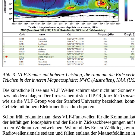
Abb. 3: VLF-Sender mit höherer Leistung, die rund um die Erde vert
Teilchen in der inneren Magnetosphäre: NWC (Australien), NAA (U
Die künstliche Blase aus VLF-Wellen schirmt aber nicht nur Sonnenst
bzw. niederschlagen. Der Prozess nennt sich TIPER, kurz für
Transmi
wie sie die VLF Group von der Stanford University bezeichnet, können
Gebiete mit hohem Elektronenfluss durchqueren.
Schon früh erkannte man, dass VLF-Funkwellen für die Kommunikatio
der leitfähigen Ionosphäre und der Erde in Zickzackbewegungen auf 
in den Weltraum zu entweichen. Während des Ersten Weltkriegs wurde 
Radiowellensignale steigen und fallen entlang der Magnetfeldlinien