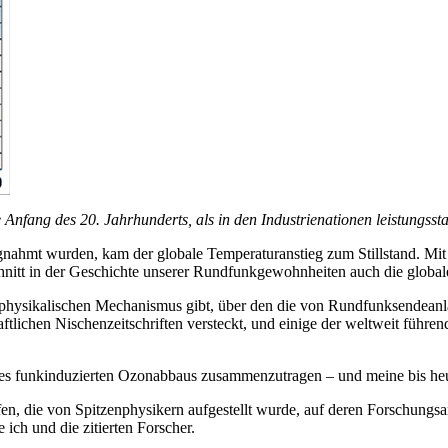
ang des 20. Jahrhunderts, als in den Industrienationen leistungssta
agnahmt wurden, kam der globale Temperaturanstieg zum Stillstand. Mi
hnitt in der Geschichte unserer Rundfunkgewohnheiten auch die global
nen physikalischen Mechanismus gibt, über den die von Rundfunksendeanla
lichen Nischenzeitschriften versteckt, und einige der weltweit führen
es funkinduzierten Ozonabbaus zusammenzutragen – und meine bis heu
ffen, die von Spitzenphysikern aufgestellt wurde, auf deren Forschung
 ich und die zitierten Forscher.