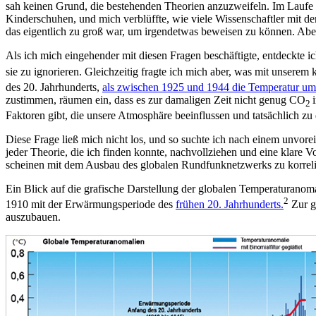
sah keinen Grund, die bestehenden Theorien anzuzweifeln. Im Laufe
Kinderschuhen, und mich verblüffte, wie viele Wissenschaftler mit d
das eigentlich zu groß war, um irgendetwas beweisen zu können. Aber 
Als ich mich eingehender mit diesen Fragen beschäftigte, entdeckte i
sie zu ignorieren. Gleichzeitig fragte ich mich aber, was mit unse
des 20. Jahrhunderts,
als zwischen 1925 und 1944 die Temperatur um 
zustimmen, räumen ein, dass es zur damaligen Zeit nicht genug CO
2
Faktoren gibt, die unsere Atmosphäre beeinflussen und tatsächlich z
Diese Frage ließ mich nicht los, und so suchte ich nach einem unvo
jeder Theorie, die ich finden konnte, nachvollziehen und eine klare 
scheinen mit dem Ausbau des globalen Rundfunknetzwerks zu korreli
Ein Blick auf die grafische Darstellung der globalen Temperaturano
2
1910 mit der Erwärmungsperiode des
frühen 20. Jahrhunderts.
Zur g
auszubauen.