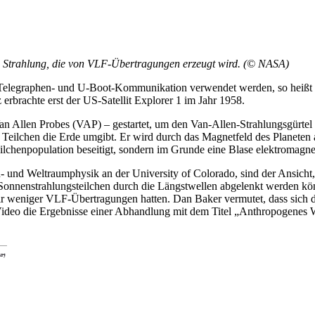
s Strahlung, die von VLF-Übertragungen erzeugt wird. (© NASA)
Telegraphen- und U-Boot-Kommunikation verwendet werden, so heißt es 
 erbrachte erst der US-Satellit Explorer 1 im Jahr 1958.
 Allen Probes (VAP) – gestartet, um den Van-Allen-Strahlungsgürtel z
Teilchen die Erde umgibt. Er wird durch das Magnetfeld des Planeten a
lchenpopulation beseitigt, sondern im Grunde eine Blase elektromagnet
 und Weltraumphysik an der University of Colorado, sind der Ansicht, d
 Sonnenstrahlungsteilchen durch die Längstwellen abgelenkt werden könn
s wir weniger VLF-Übertragungen hatten. Dan Baker vermutet, dass sich
Video die Ergebnisse einer Abhandlung mit dem Titel „Anthropogenes 