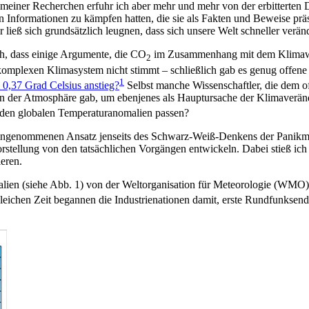
 meiner Recherchen erfuhr ich aber mehr und mehr von der erbitterten
en Informationen zu kämpfen hatten, die sie als Fakten und Beweise pr
ließ sich grundsätzlich leugnen, dass sich unsere Welt schneller verän
ch, dass einige Argumente, die CO
im Zusammenhang mit dem Klimawand
2
rem komplexen Klimasystem nicht stimmt – schließlich gab es genug off
1
0,37 Grad Celsius anstieg?
Selbst manche Wissenschaftler, die dem of
in der Atmosphäre gab, um ebenjenes als Hauptursache der Klimaveränd
u den globalen Temperaturanomalien passen?
reingenommenen Ansatz jenseits des Schwarz-Weiß-Denkens der Panikma
Vorstellung von den tatsächlichen Vorgängen entwickeln. Dabei stieß i
eren.
malien (siehe Abb. 1) von der Weltorganisation für Meteorologie (WMO
leichen Zeit begannen die Industrienationen damit, erste Rundfunkse