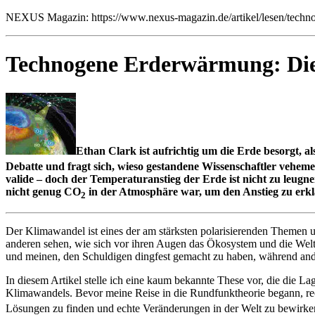
NEXUS Magazin: https://www.nexus-magazin.de/artikel/lesen/techn
Technogene Erderwärmung: Die
Ethan Clark ist aufrichtig um die Erde besorgt, 
Debatte und fragt sich, wieso gestandene Wissenschaftler vehemen
valide – doch der Temperaturanstieg der Erde ist nicht zu leugn
nicht genug CO
in der Atmosphäre war, um den Anstieg zu erk
2
Der Klimawandel ist eines der am stärksten polarisierenden Themen un
anderen sehen, wie sich vor ihren Augen das Ökosystem und die Welt
und meinen, den Schuldigen dingfest gemacht zu haben, während ande
In diesem Artikel stelle ich eine kaum bekannte These vor, die die 
Klimawandels. Bevor meine Reise in die Rundfunktheorie begann, re
Lösungen zu finden und echte Veränderungen in der Welt zu bewirk