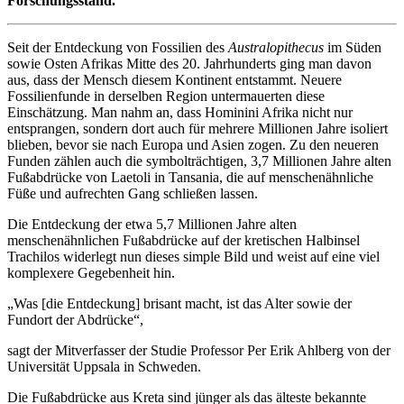
Forschungsstand.
Seit der Entdeckung von Fossilien des
Australopithecus
im Süden
sowie Osten Afrikas Mitte des 20. Jahrhunderts ging man davon
aus, dass der Mensch diesem Kontinent entstammt. Neuere
Fossilienfunde in derselben Region untermauerten diese
Einschätzung. Man nahm an, dass Hominini Afrika nicht nur
entsprangen, sondern dort auch für mehrere Millionen Jahre isoliert
blieben, bevor sie nach Europa und Asien zogen. Zu den neueren
Funden zählen auch die symbolträchtigen, 3,7 Millionen Jahre alten
Fußabdrücke von Laetoli in Tansania, die auf menschenähnliche
Füße und aufrechten Gang schließen lassen.
Die Entdeckung der etwa 5,7 Millionen Jahre alten
menschenähnlichen Fußabdrücke auf der kretischen Halbinsel
Trachilos widerlegt nun dieses simple Bild und weist auf eine viel
komplexere Gegebenheit hin.
„Was [die Entdeckung] brisant macht, ist das Alter sowie der
Fundort der Abdrücke“,
sagt der Mitverfasser der Studie Professor Per Erik Ahlberg von der
Universität Uppsala in Schweden.
Die Fußabdrücke aus Kreta sind jünger als das älteste bekannte