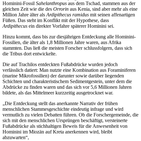
Hominini-Fossil
Sahelanthropus
aus dem Tschad, stammen aus der
gleichen Zeit wie die des
Orrorin
aus Kenia, sind aber mehr als eine
Million Jahre älter als
Ardipithecus ramidus
mit seinen affenartigen
Füßen. Das steht im Konflikt mit der Hypothese, dass
Ardipithecus
ein direkter Vorfahre späterer Hominini sei.
Hinzu kommt, dass bis zur diesjährigen Entdeckung alle Hominini-
Fossilien, die älter als 1,8 Millionen Jahre waren, aus Afrika
stammten. Das ließ die meisten Forscher schlussfolgern, dass sich
die Tribus dort entwickelte.
Die auf Trachilos entdeckten Fußabdrücke wurden jedoch
verlässlich datiert: Man nutzte eine Kombination aus Foraminiferen
(marine Mikrofossilien) der darunter sowie darüber liegenden
Schichten und charakteristischem Sedimentgestein, unter dem die
Abdrücke zu finden waren und das sich vor 5,6 Millionen Jahren
bildete, als das Mittelmeer kurzzeitig ausgetrocknet war.
„Die Entdeckung stellt das anerkannte Narrativ der frühen
menschlichen Stammesgeschichte eindeutig infrage und wird
vermutlich zu vielen Debatten führen. Ob die Forschergemeinde, die
sich mit den menschlichen Ursprüngen beschäftigt, versteinerte
Fußabdrücke als stichhaltigen Beweis für die Anwesenheit von
Hominini im Miozän auf Kreta anerkennen wird, bleibt
abzuwarten“,