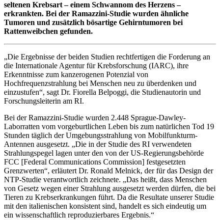
seltenen Krebsart – einem Schwannom des Herzens –
erkrankten. Bei der Ramazzini-Studie wurden ähnliche
Tumoren und zusätzlich bösartige Gehirntumoren bei
Rattenweibchen gefunden.
„Die Ergebnisse der beiden Studien rechtfertigen die Forderung an
die Internationale Agentur für Krebsforschung (IARC), ihre
Erkenntnisse zum kanzerogenen Potenzial von
Hochfrequenzstrahlung bei Menschen neu zu überdenken und
einzustufen“, sagt Dr. Fiorella Belpoggi, die Studienautorin und
Forschungsleiterin am RI.
Bei der Ramazzini-Studie wurden 2.448 Sprague-Dawley-
Laborratten vom vorgeburtlichen Leben bis zum natürlichen Tod 19
Stunden täglich der Umgebungsstrahlung von Mobilfunkturm-
Antennen ausgesetzt. „Die in der Studie des RI verwendeten
Strahlungspegel lagen unter den von der US-Regierungsbehörde
FCC [Federal Communications Commission] festgesetzten
Grenzwerten“, erläutert Dr. Ronald Melnick, der für das Design der
NTP-Studie verantwortlich zeichnete. „Das heißt, dass Menschen
von Gesetz wegen einer Strahlung ausgesetzt werden dürfen, die bei
Tieren zu Krebserkrankungen führt. Da die Resultate unserer Studie
mit den italienischen konsistent sind, handelt es sich eindeutig um
ein wissenschaftlich reproduzierbares Ergebnis.“