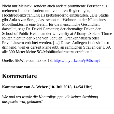
Nicht nur Melnick, sondern auch andere prominente Forscher aus
mehreren Ländern fordern nun von ihren Regierungen,
Hochfrequenzstrahlung als krebsfördernd einzustufen. „Die Studie
gibt Anlass zur Sorge, dass schon ein Wohnort in der Nähe eines
Mobilfunkturms eine Gefahr für die menschliche Gesundheit
darstellt“, sagt Dr. David Carpenter, der ehemalige Dekan der
School of Public Health an der University at Albany. „Solche Türme
sollten nicht in der Nähe von Schulen, Krankenhäusern oder
Privathäusern errichtet werden. […] Dieses Anliegen ist deshalb so
dringend, weil es derzeit Pläne gibt, an sämtlichen Straßen der USA
alle 300 Meter kleine 5G-Mobilfunktürme zu errichten.“
Quelle: SBWire.com, 23.03.18,
https://tinyurl.com/y93bcmyt
Kommentare
Kommentar von A. Weber (10. Juli 2018, 14:54 Uhr)
Wie und wo wurde die Kontrollgruppe, die keiner Strahlung
ausgesetzt war, gehalten?