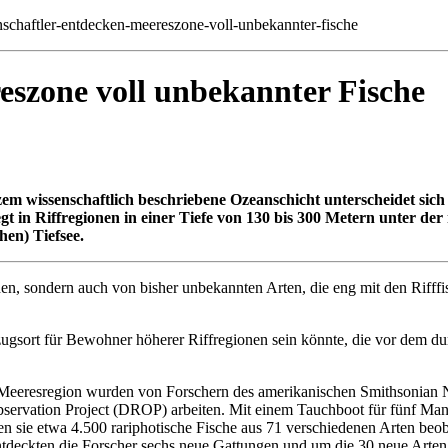
chaftler-entdecken-meereszone-voll-unbekannter-fische
eszone voll unbekannter Fische
m wissenschaftlich beschriebene Ozeanschicht unterscheidet sich s
gt in Riffregionen in einer Tiefe von 130 bis 300 Metern unter der 
hen) Tiefsee.
n, sondern auch von bisher unbekannten Arten, die eng mit den Rifffis
kzugsort für Bewohner höherer Riffregionen sein könnte, die vor dem
e Meeresregion wurden von Forschern des amerikanischen Smithsonia
bservation Project (DROP) arbeiten. Mit einem Tauchboot für fünf Ma
en sie etwa 4.500 rariphotische Fische aus 71 verschiedenen Arten beob
entdeckten die Forscher sechs neue Gattungen und um die 30 neue Arten