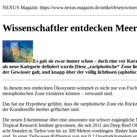
NEXUS Magazin: https://www.nexus-magazin.de/artikel/lesen/wissens
Wissenschaftler entdecken Meer
Es gab sie zwar immer schon – doch eine vor Kurze
als neue Kategorie definiert wurde.Diese „rariphotische“ Zone lie
der Gewässer galt, und knapp über der völlig lichtlosen (aphotisc
In diesem neu entdeckten Ökosystem wimmelt es nicht nur von Fische
mesophotischen Zone existieren können – verwandt sind.
Das hat zur Hypothese geführt, dass die rariphotische Zone ein Rüc
der Korallenriffe hierher geflüchtet sind.
Die neuen Erkenntnisse über eine ansonsten nur schwer zugänglich
Tropical Research Institute gewonnen, die seit 2011 am Deep Reef O
acht Stunden in Tiefen von bis zu 309 Metern vordringen. Bisher hab
sind. In einer Tiefwasser-Riffregion von nur 0,2 Quadratkilometern 