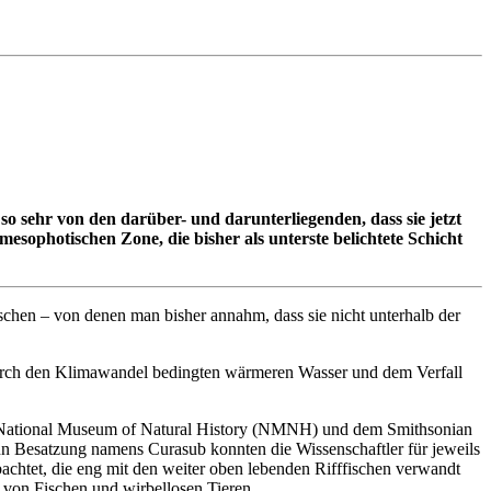
o sehr von den darüber- und darunterliegenden, dass sie jetzt
mesophotischen Zone, die bisher als unterste belichtete Schicht
chen – von denen man bisher annahm, dass sie nicht unterhalb der
 durch den Klimawandel bedingten wärmeren Wasser und dem Verfall
n National Museum of Natural History (NMNH) und dem Smithsonian
nn Besatzung namens Curasub konnten die Wissenschaftler für jeweils
achtet, die eng mit den weiter oben lebenden Rifffischen verwandt
 von Fischen und wirbellosen Tieren.