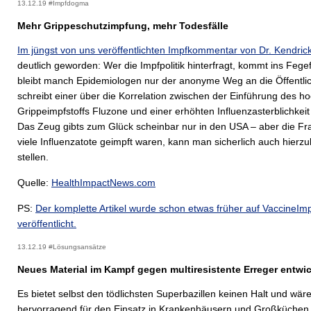
13.12.19 #Impfdogma
Mehr Grippeschutzimpfung, mehr Todesfälle
Im jüngst von uns veröffentlichten Impfkommentar von Dr. Kendric
deutlich geworden: Wer die Impfpolitik hinterfragt, kommt ins Fege
bleibt manch Epidemiologen nur der anonyme Weg an die Öffentlich
schreibt einer über die Korrelation zwischen der Einführung des h
Grippeimpfstoffs Fluzone und einer erhöhten Influenzasterblichkeit 
Das Zeug gibts zum Glück scheinbar nur in den USA – aber die Fr
viele Influenzatote geimpft waren, kann man sicherlich auch hierz
stellen.
Quelle:
HealthImpactNews.com
PS:
Der komplette Artikel wurde schon etwas früher auf VaccineI
veröffentlicht.
13.12.19 #Lösungsansätze
Neues Material im Kampf gegen multiresistente Erreger entwic
Es bietet selbst den tödlichsten Superbazillen keinen Halt und wär
hervorragend für den Einsatz in Krankenhäusern und Großküchen 