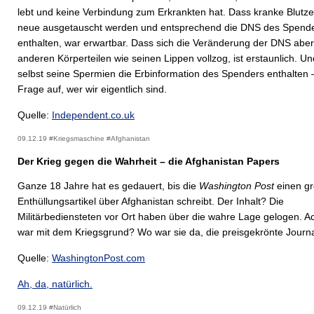
lebt und keine Verbindung zum Erkrankten hat. Dass kranke Blutze
neue ausgetauscht werden und entsprechend die DNS des Spend
enthalten, war erwartbar. Dass sich die Veränderung der DNS aber
anderen Körperteilen wie seinen Lippen vollzog, ist erstaunlich. U
selbst seine Spermien die Erbinformation des Spenders enthalten – 
Frage auf, wer wir eigentlich sind.
Quelle:
Independent.co.uk
09.12.19 #Kriegsmaschine #Afghanistan
Der Krieg gegen die Wahrheit – die Afghanistan Papers
Ganze 18 Jahre hat es gedauert, bis die
Washington Post
einen g
Enthüllungsartikel über Afghanistan schreibt. Der Inhalt? Die
Militärbediensteten vor Ort haben über die wahre Lage gelogen. 
war mit dem Kriegsgrund? Wo war sie da, die preisgekrönte Journa
Quelle:
WashingtonPost.com
Ah, da, natürlich.
09.12.19 #Natürlich