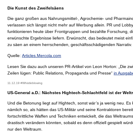
Die Kunst des Zweifelsäens
Die ganz großen aus Nahrungsmittel-, Agrochemie- und Pharmaind
verlassen sich längst nicht mehr auf Werbung allein. PR und Lobb
funktionieren heute über Frontgruppen und bezahlte Forschung, d
erwünschte Ergebnisse liefern. Erwünscht, das bedeutet meist einf
zu säen an einem herrschenden, geschäftsschädigenden Narrativ.
Quelle:
Articles.Mercola.com
Lesen Sie dazu auch unseren PR-Artikel von Leon Horton: „Die zw
Zeilen lügen: Public Relations, Propaganda und Presse“
in Ausgab
11.12.19 #Whistleblowing
US-General a.D.: Nächstes Hightech-Schlachtfeld ist der Wel
Und die Betonung liegt auf Hightech, sonst wär’s ja wenig neu. Es k
nämlich so, als hätten das US-Militär und seine Kontraktoren bere
fortschrittliche Waffen und Techniken entwickelt, die das Weltraums
drastisch verändern könnten, sobald es denn offiziell gespielt würd
nur den Weltraum.