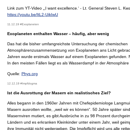
Link zum YT-Video „‚I want excellence.‘ - Lt. General Steven L. Kwa
https://youtu.be/ItL2-UikIwU
11.12.19 #Exoplaneten
Exoplaneten enthalten Wasser – häufig, aber wenig
Das hat die bisher umfangreichste Untersuchung der chemischen
Atmosphärenzusammensetzung von Exoplaneten ans Licht gebrach
Jahren wurde erstmals Wasser auf einem Exoplaneten gefunden. Nu
In den meisten Fällen liegt es als Wasserdampf in der Atmosphäre 
Quelle:
Phys.org
12.12.19 #Impfdogma
Ist die Ausrottung der Masern ein realistisches Ziel?
Alles begann in den 1960er Jahren mit Chefepidemiologe Langmuir
Masern ausrotten wollte, „weil wir es können“. 50 Jahre später sind
Masernviren mutiert, es gibt Ausbrüche in zu 98 Prozent durchgei
Ländern und es erkranken Kleinkinder unter einem Jahr, weil geim
ihre Immunität nicht weitergeben. Die Impfpflicht wird uns alle rett