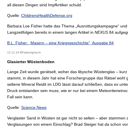
all diesen Dingen sind Impfkritiker schuld.
Quelle:
ChildrensHealthDefense.org
Barbara Loe Fisher hatte das Thema „Ausrottungskampagne“ und
Langzeitfolgen bereits in einem langen Artikel in
NEXUS
84 aufgegr
B.L. Fisher: „Masern – eine Kriegsgeschichte“, Ausgabe 84
13.12.19 #Paläohightech
Glasierter Wüstenboden
Lange Zeit wurde gerätselt, woher das libysche Wüstenglas – kur
stammt, in diesem Jahr hat eine Forschergruppe das Rätsel wohl g
seltene Mineral Reidit im LDG lässt darauf schließen, dass es unt
Druck entstanden sein muss, wie er nur bei einem Meteoriteneinsc
Fall sein kann.
Quelle:
Science.News
Verglaster Sand in Wüsten ist gar nicht so selten – aber stammen a
Verglasungen von einem Einschlag? Brad Steiger hat da schon vo