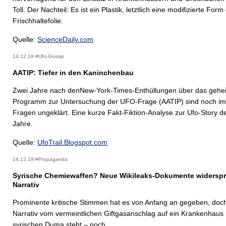
Toll. Der Nachteil: Es ist ein Plastik, letztlich eine modifizierte Form
Frischhaltefolie.
Quelle:
ScienceDaily.com
14.12.19 #Ufo-Gossip
AATIP: Tiefer in den Kaninchenbau
Zwei Jahre nach denNew-York-Times-Enthüllungen über das gehe
Programm zur Untersuchung der UFO-Frage (AATIP) sind noch im
Fragen ungeklärt. Eine kurze Fakt-Fiktion-Analyse zur Ufo-Story de
Jahre.
Quelle:
UfoTrail.Blogspot.com
14.12.19 #Propaganda
Syrische Chemiewaffen? Neue Wikileaks-Dokumente widersp
Narrativ
Prominente kritische Stimmen hat es von Anfang an gegeben, doc
Narrativ vom vermeintlichen Giftgasanschlag auf ein Krankenhaus
syrischen Duma steht – noch.