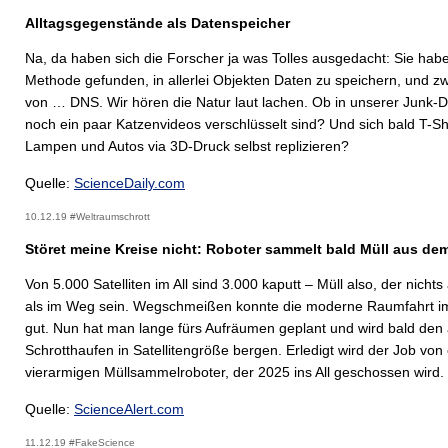
Alltagsgegenstände als Datenspeicher
Na, da haben sich die Forscher ja was Tolles ausgedacht: Sie hab
Methode gefunden, in allerlei Objekten Daten zu speichern, und zwa
von … DNS. Wir hören die Natur laut lachen. Ob in unserer Junk
noch ein paar Katzenvideos verschlüsselt sind? Und sich bald T-Shi
Lampen und Autos via 3D-Druck selbst replizieren?
Quelle:
ScienceDaily.com
10.12.19 #Weltraumschrott
Störet meine Kreise nicht: Roboter sammelt bald Müll aus dem
Von 5.000 Satelliten im All sind 3.000 kaputt – Müll also, der nichts
als im Weg sein. Wegschmeißen konnte die moderne Raumfahrt 
gut. Nun hat man lange fürs Aufräumen geplant und wird bald den 
Schrotthaufen in Satellitengröße bergen. Erledigt wird der Job von
vierarmigen Müllsammelroboter, der 2025 ins All geschossen wird.
Quelle:
ScienceAlert.com
11.12.19 #FakeScience