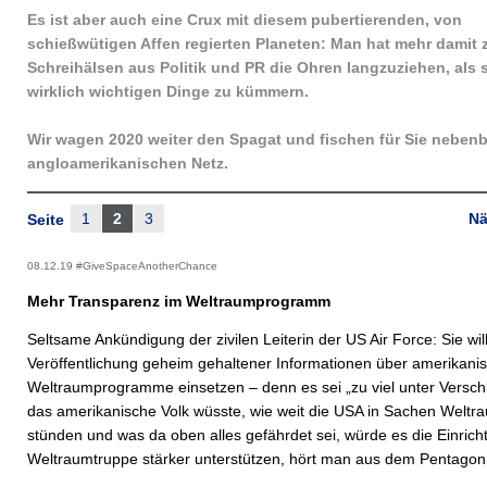
Es ist aber auch eine Crux mit diesem pubertierenden, von
schießwütigen Affen regierten Planeten: Man hat mehr damit 
Schreihälsen aus Politik und PR die Ohren langzuziehen, als 
wirklich wichtigen Dinge zu kümmern.
Wir wagen 2020 weiter den Spagat und fischen für Sie nebenb
angloamerikanischen Netz.
1
2
3
Nä
Seite
08.12.19 #GiveSpaceAnotherChance
Mehr Transparenz im Weltraumprogramm
Seltsame Ankündigung der zivilen Leiterin der US Air Force: Sie will
Veröffentlichung geheim gehaltener Informationen über amerikani
Weltraumprogramme einsetzen – denn es sei „zu viel unter Versc
das amerikanische Volk wüsste, wie weit die USA in Sachen Weltr
stünden und was da oben alles gefährdet sei, würde es die Einrich
Weltraumtruppe stärker unterstützen, hört man aus dem Pentagon