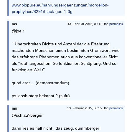
www.biopure.eu/nahrungsergaenzungen/morgellon-
prophylaxe/8291/black-goo-1-3g
ms
13. Februar 2015, 00:11 Uhr,
permalink
@joe.r
'' Überschreiten Dichte und Anzahl der die Erfahrung
machenden Menschen einen bestimmten Grenzwert, wird
das erfahrene Phänomen auch aus konventioneller Sicht
als "real" angesehen. So funktioniert Schöpfung. Und so
funktioniert Wel t''
quod erat ... (demonstrandum)
ps.loosh-story bekannt ? (sufu)
ms
13. Februar 2015, 00:15 Uhr,
permalink
@schlau?berger
dann lies es halt nicht , das zeug, dummberger !