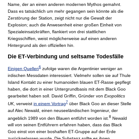
Name, der an einen anderen modernen Mythos gemahnt.
Dass es tatsächlich um mehr gegangen sein könnte als die
Zerstörung der Station, zeigt nicht nur die Gewalt der
Explosion; auch die Anwesenheit einer großen Einheit von
Spezialeinsatzkräften, flankiert von drei stattlichen
Kriegsschiffen, weist möglicherweise auf einen anderen
Hintergrund als den offiziellen hin.
Die ET-Verbindung und seltsame Todesfälle
6
Einigen Quellen
zufolge waren die Argentinier weniger an
irdischen Messdaten interessiert. Vielmehr sollen sie auf Thule
Island Kontakt zu einer humanoiden blauen ET-Rasse gepflegt
haben, die dort in einer Untergrundbasis mit dem Black Goo
gearbeitet haben soll. David Griffin, Gründer von
Exopolitics
7
UK
, verweist
in einem Vortrag
über Black Goo an dieser Stelle
auf Alec Newald, einen neuseeländischen Ingenieur, der
8
angeblich 1989 von den Blauen entführt worden ist.
Newald
will von seinen Entführern erfahren haben, dass das Black
Goo einst von einer boshaften ET-Gruppe auf der Erde
zurückgelassen wurde. Die Substanz sollte es ihnen