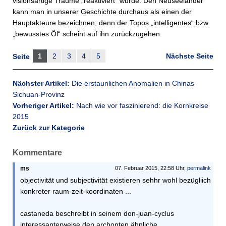
visionsartige Träume „reaktiviert“ wurde. Den Neuseeländer
kann man in unserer Geschichte durchaus als einen der
Hauptakteure bezeichnen, denn der Topos „intelligentes“ bzw.
„bewusstes Öl“ scheint auf ihn zurückzugehen.
1
2
3
4
5
Nächste Seite
Seite
Nächster Artikel:
Die erstaunlichen Anomalien in Chinas
Sichuan-Provinz
Vorheriger Artikel:
Nach wie vor faszinierend: die Kornkreise
2015
Zurück zur Kategorie
Kommentare
ms
07. Februar 2015, 22:58 Uhr,
permalink
objectivität und subjectivität existieren sehhr wohl bezügliich
konkreter raum-zeit-koordinaten ...
castaneda beschreibt in seinem don-juan-cyclus
interessanterweise den archonten ähnliche