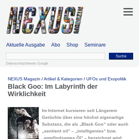
Aktuelle Ausgabe
Abo
Shop
Seminare
Suche
Datenschutzhinweis Google
NEXUS Magazin
/
Artikel & Kategorien
/
UFOs und Exopolitik
Black Goo: Im Labyrinth der
Wirklichkeit
Im Intern
et kursieren seit Längerem
Gerüchte über eine höchst eigenartige
Substanz, die als „Black Goo“ oder auch
„sentient oil“ – „intelligentes“ bzw.
„empfindsames Öl“ – bezeichnet wird.