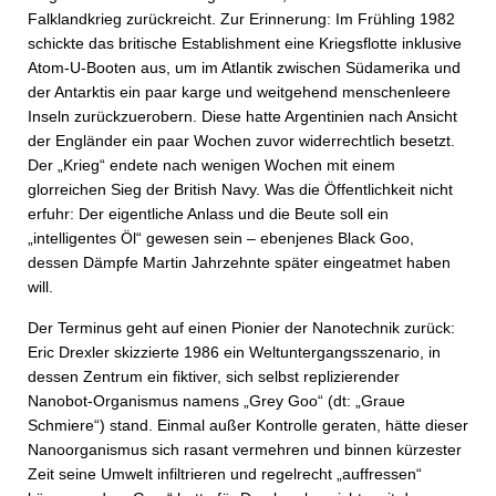
Falklandkrieg zurückreicht. Zur Erinnerung: Im Frühling 1982
schickte das britische Establishment eine Kriegsflotte inklusive
Atom-U-Booten aus, um im Atlantik zwischen Südamerika und
der Antarktis ein paar karge und weitgehend menschenleere
Inseln zurückzuerobern. Diese hatte Argentinien nach Ansicht
der Engländer ein paar Wochen zuvor widerrechtlich besetzt.
Der „Krieg“ endete nach wenigen Wochen mit einem
glorreichen Sieg der British Navy. Was die Öffentlichkeit nicht
erfuhr: Der eigentliche Anlass und die Beute soll ein
„intelligentes Öl“ gewesen sein – ebenjenes Black Goo,
dessen Dämpfe Martin Jahrzehnte später eingeatmet haben
will.
Der Terminus geht auf einen Pionier der Nanotechnik zurück:
Eric Drexler skizzierte 1986 ein Weltuntergangsszenario, in
dessen Zentrum ein fiktiver, sich selbst replizierender
Nanobot-Organismus namens „Grey Goo“ (dt: „Graue
Schmiere“) stand. Einmal außer Kontrolle geraten, hätte dieser
Nanoorganismus sich rasant vermehren und binnen kürzester
Zeit seine Umwelt infiltrieren und regelrecht „auffressen“