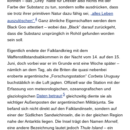
können – das „Grey“ hatte für Drexler also nichts mit der
Farbe der Substanz zu tun, sondern sollte ausdrücken, dass
sie trotz ihrer primitiven Natur dazu fähig sei,
„alles Leben
4
auszulöschen“.
Ganz ähnliche Eigenschaften werden dem
Black Goo attestiert – wobei das „Black“ darauf zurückgeht,
dass die Substanz ursprünglich in Rohöl gefunden worden
sein soll.
Eigentlich endete der Falklandkrieg mit dem
Waffenstillstandsabkommen in der Nacht vom 14. auf den 15.
Juni, doch vorbei war er im Grunde erst eine Woche später –
nämlich an dem Tag, als die Briten die quasi nebenbei
eroberte argentinische „Forschungsstation“
Corbeta Uruguay
buchstäblich in die Luft jagten. Offiziell war die Station mit der
Erfassung von meteorologischen, ozeanografischen und
5
glaziologischen
Daten betraut;
gleichzeitig diente sie als
wichtiger Außenposten der argentinischen Militärjunta. Sie
befand sich nicht direkt auf den Falklandinseln, sondern auf
einer der Südlichen Sandwichinseln, die in der gleichen Region
nahe der Antarktis liegen. Die Insel trägt den Namen
Morrell
,
eine andere Bezeichnung lautet jedoch
Thule Island
– ein