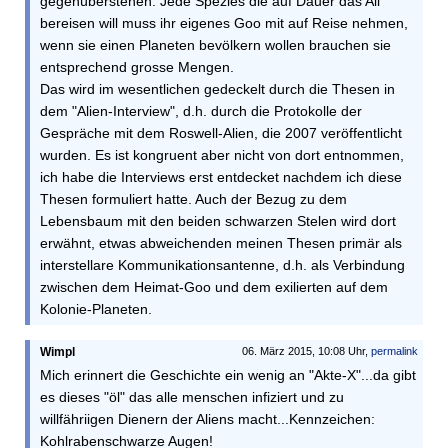
gegenüberstehen. Jede Spezies die auf Dauer das All
bereisen will muss ihr eigenes Goo mit auf Reise nehmen,
wenn sie einen Planeten bevölkern wollen brauchen sie
entsprechend grosse Mengen.
Das wird im wesentlichen gedeckelt durch die Thesen in
dem "Alien-Interview", d.h. durch die Protokolle der
Gespräche mit dem Roswell-Alien, die 2007 veröffentlicht
wurden. Es ist kongruent aber nicht von dort entnommen,
ich habe die Interviews erst entdecket nachdem ich diese
Thesen formuliert hatte. Auch der Bezug zu dem
Lebensbaum mit den beiden schwarzen Stelen wird dort
erwähnt, etwas abweichenden meinen Thesen primär als
interstellare Kommunikationsantenne, d.h. als Verbindung
zwischen dem Heimat-Goo und dem exilierten auf dem
Kolonie-Planeten.
Wimpl
06. März 2015, 10:08 Uhr,
permalink
Mich erinnert die Geschichte ein wenig an "Akte-X"...da gibt
es dieses "öl" das alle menschen infiziert und zu
willfähriigen Dienern der Aliens macht...Kennzeichen:
Kohlrabenschwarze Augen!