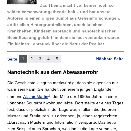
Das Thema macht vor keiner noch so
wilden Verschwörungstheorie halt – und hat unsere
Autoren in einen öligen Sumpf aus Geheimforschungen,
artifiziellen Hintergrundmächten, unerklärlichen
Krankheiten, Kindesmissbrauch und nanotechnischer
Beeinflussung geführt, in dem sie fast versunken wären.
Ein kleines Lehrstück über die Natur der Realität.
1
2
3
4
5
Nächste Seite
Seite
Nanotechnik aus dem Abwasserrohr
Die Geschichte klingt so merkwürdig, dass sie eigentlich nur
wahr sein kann. Sie handelt von einem jungen Engländer
1
namens
Alistair Martin
, der Mitte der 1990er Jahre in einer
Londoner Souterrainwohnung lebte. Dort stellte er eines Tages
fest, dass er plötzlich in der Lage war, in allem die „tieferen
Muster und Strukturen“ zu erkennen, ja, einen regelrechten
„Durst nach Mustern und Information“ verspürte. Das betraf
zum Beispiel auch Sprachen, was ihn in die Lage versetzte,