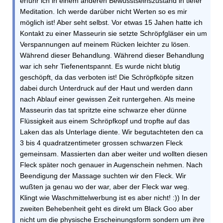
erfuhr ich in einem anderen Bewusstseinszustand in tiefer
Meditation. Ich werde darüber nicht Werten so es mir
möglich ist! Aber seht selbst. Vor etwas 15 Jahen hatte ich
Kontakt zu einer Masseurin sie setzte Schröpfgläser ein um
Verspannungen auf meinem Rücken leichter zu lösen.
Während dieser Behandlung. Während dieser Behandlung
war ich sehr Tiefenentspannt. Es wurde nicht blutig
geschöpft, da das verboten ist! Die Schröpfköpfe sitzen
dabei durch Unterdruck auf der Haut und werden dann
nach Ablauf einer gewissen Zeit runtergehen. Als meine
Masseurin das tat spritzte eine schwarze eher dünne
Flüssigkeit aus einem Schröpfkopf und tropfte auf das
Laken das als Unterlage diente. Wir begutachteten den ca
3 bis 4 quadratzentimeter grossen schwarzen Fleck
gemeinsam. Massierten dan aber weiter und wollten diesen
Fleck später noch genauer in Augenschein nehmen. Nach
Beendigung der Massage suchten wir den Fleck. Wir
wußten ja genau wo der war, aber der Fleck war weg.
Klingt wie Waschmittelwerbung ist es aber nicht! :)) In der
zweiten Behebenheit geht es direkt um Black Goo aber
nicht um die physische Erscheinungsform sondern um ihre