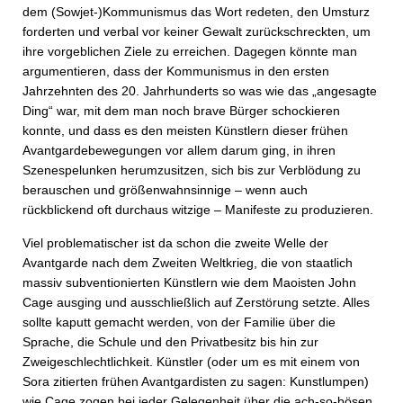
dem (Sowjet-)Kommunismus das Wort redeten, den Umsturz
forderten und verbal vor keiner Gewalt zurückschreckten, um
ihre vorgeblichen Ziele zu erreichen. Dagegen könnte man
argumentieren, dass der Kommunismus in den ersten
Jahrzehnten des 20. Jahrhunderts so was wie das „angesagte
Ding“ war, mit dem man noch brave Bürger schockieren
konnte, und dass es den meisten Künstlern dieser frühen
Avantgardebewegungen vor allem darum ging, in ihren
Szenespelunken herumzusitzen, sich bis zur Verblödung zu
berauschen und größenwahnsinnige – wenn auch
rückblickend oft durchaus witzige – Manifeste zu produzieren.
Viel problematischer ist da schon die zweite Welle der
Avantgarde nach dem Zweiten Weltkrieg, die von staatlich
massiv subventionierten Künstlern wie dem Maoisten John
Cage ausging und ausschließlich auf Zerstörung setzte. Alles
sollte kaputt gemacht werden, von der Familie über die
Sprache, die Schule und den Privatbesitz bis hin zur
Zweigeschlechtlichkeit. Künstler (oder um es mit einem von
Sora zitierten frühen Avantgardisten zu sagen: Kunstlumpen)
wie Cage zogen bei jeder Gelegenheit über die ach-so-bösen