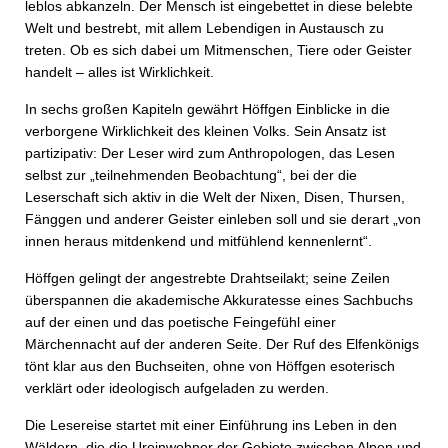
leblos abkanzeln. Der Mensch ist eingebettet in diese belebte
Welt und bestrebt, mit allem Lebendigen in Austausch zu
treten. Ob es sich dabei um Mitmenschen, Tiere oder Geister
handelt – alles ist Wirklichkeit.
In sechs großen Kapiteln gewährt Höffgen Einblicke in die
verborgene Wirklichkeit des kleinen Volks. Sein Ansatz ist
partizipativ: Der Leser wird zum Anthropologen, das Lesen
selbst zur „teilnehmenden Beobachtung“, bei der die
Leserschaft sich aktiv in die Welt der Nixen, Disen, Thursen,
Fänggen und anderer Geister einleben soll und sie derart „von
innen heraus mitdenkend und mitfühlend kennenlernt“.
Höffgen gelingt der angestrebte Drahtseilakt; seine Zeilen
überspannen die akademische Akkuratesse eines Sachbuchs
auf der einen und das poetische Feingefühl einer
Märchennacht auf der anderen Seite. Der Ruf des Elfenkönigs
tönt klar aus den Buchseiten, ohne von Höffgen esoterisch
verklärt oder ideologisch aufgeladen zu werden.
Die Lesereise startet mit einer Einführung ins Leben in den
Wäldern, die die Ureinwohner der Gebiete zwischen Alpen und