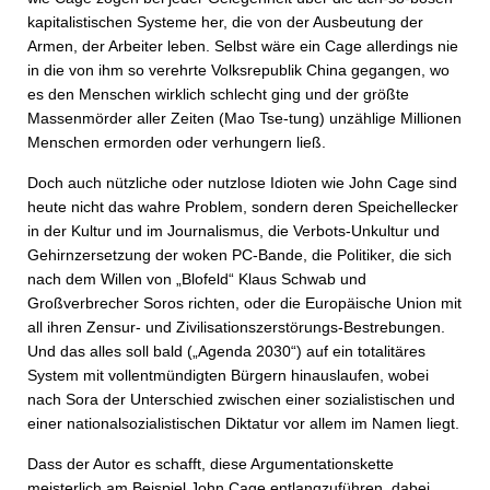
kapitalistischen Systeme her, die von der Ausbeutung der
Armen, der Arbeiter leben. Selbst wäre ein Cage allerdings nie
in die von ihm so verehrte Volksrepublik China gegangen, wo
es den Menschen wirklich schlecht ging und der größte
Massenmörder aller Zeiten (Mao Tse-tung) unzählige Millionen
Menschen ermorden oder verhungern ließ.
Doch auch nützliche oder nutzlose Idioten wie John Cage sind
heute nicht das wahre Problem, sondern deren Speichellecker
in der Kultur und im Journalismus, die Verbots-Unkultur und
Gehirnzersetzung der woken PC-Bande, die Politiker, die sich
nach dem Willen von „Blofeld“ Klaus Schwab und
Großverbrecher Soros richten, oder die Europäische Union mit
all ihren Zensur- und Zivilisationszerstörungs-Bestrebungen.
Und das alles soll bald („Agenda 2030“) auf ein totalitäres
System mit vollentmündigten Bürgern hinauslaufen, wobei
nach Sora der Unterschied zwischen einer sozialistischen und
einer nationalsozialistischen Diktatur vor allem im Namen liegt.
Dass der Autor es schafft, diese Argumentationskette
meisterlich am Beispiel John Cage entlangzuführen, dabei