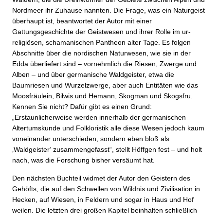
Nordmeer ihr Zuhause nannten. Die Frage, was ein Naturgeist
überhaupt ist, beantwortet der Autor mit einer
Gattungsgeschichte der Geistwesen und ihrer Rolle im ur-
religiösen, schamanischen Pantheon alter Tage. Es folgen
Abschnitte über die nordischen Naturwesen, wie sie in der
Edda überliefert sind – vornehmlich die Riesen, Zwerge und
Alben – und über germanische Waldgeister, etwa die
Baumriesen und Wurzelzwerge, aber auch Entitäten wie das
Moosfräulein, Bilwis und Hemann, Skogman und Skogsfru.
Kennen Sie nicht? Dafür gibt es einen Grund:
„Erstaunlicherweise werden innerhalb der germanischen
Altertumskunde und Folkloristik alle diese Wesen jedoch kaum
voneinander unterschieden, sondern eben bloß als
‚Waldgeister‘ zusammengefasst“, stellt Höffgen fest – und holt
nach, was die Forschung bisher versäumt hat.
Den nächsten Buchteil widmet der Autor den Geistern des
Gehöfts, die auf den Schwellen von Wildnis und Zivilisation in
Hecken, auf Wiesen, in Feldern und sogar in Haus und Hof
weilen. Die letzten drei großen Kapitel beinhalten schließlich