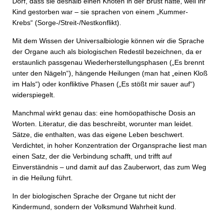
Dorf, dass sie deshalb einen Knoten in der Brust hatte, weil ihr
Kind gestorben war – sie sprachen von einem „Kummer-
Krebs“ (Sorge-/Streit-/Nestkonflikt).
Mit dem Wissen der Universalbiologie können wir die Sprache
der Organe auch als biologischen Redestil bezeichnen, da er
erstaunlich passgenau Wiederherstellungsphasen („Es brennt
unter den Nägeln“), hängende Heilungen (man hat „einen Kloß
im Hals“) oder konfliktive Phasen („Es stößt mir sauer auf“)
widerspiegelt.
Manchmal wirkt genau das: eine homöopathische Dosis an
Worten. Literatur, die das beschreibt, worunter man leidet.
Sätze, die enthalten, was das eigene Leben beschwert.
Verdichtet, in hoher Konzentration der Organsprache liest man
einen Satz, der die Verbindung schafft, und trifft auf
Einverständnis – und damit auf das Zauberwort, das zum Weg
in die Heilung führt.
In der biologischen Sprache der Organe tut nicht der
Kindermund, sondern der Volksmund Wahrheit kund.