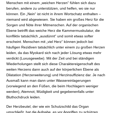
Menschen mit einem „weichen Herzen“ fühlen sich dazu
berufen, andere zu unterstützen, und helfen, wo sie nur
können. Ein „Nein“ ist nicht in ihrem Wortschatz enthalten –
niemand wird abgewiesen. Sie haben ein großes Herz für die
Sorgen und Nöte ihrer Mitmenschen. Auf der organischen
Ebene betrifft das weiche Herz die Kammermuskulatur, die
konfliktiv tatsächlich „ausdünnt“ und somit etwas softer
erscheint. Menschen mit „viel Herz“ können jedoch bei
häufigen Rezidiven tatsächlich unter einem zu großen Herzen
leiden, da das Myokard sich nach jeder Lösung etwas mehr
verdickt (Luxusgewebe). Mit der Zeit und bei ständigen
Wiederholungen stellt sich diese Charaktereigenschaft des
weiten Herzens dann auch auf der körperlichen Ebene als
Dilatation (Herzerweiterung) und Herzinsuffizienz dar. Je nach
Ausmaß kann man dann unter Wassereinlagerungen
(vorwiegend an den Füßen, die beim Hochlagern weniger
werden), Atemnot, Müdigkeit und gegebenenfalls unter
Bluthochdruck leiden.
Der Herzbeutel, der wie ein Schutzschild das Organ
umschließt, hat die Aufgabe, es vor Angriffen zu schützen.