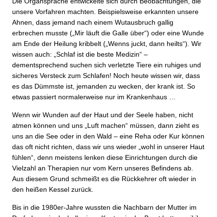
Die Organsprache entwickelte sich durch Beobachtungen, die
unsere Vorfahren machten. Beispielsweise erkannten unsere
Ahnen, dass jemand nach einem Wutausbruch gallig
erbrechen musste („Mir läuft die Galle über“) oder eine Wunde
am Ende der Heilung kribbelt („Wenns juckt, dann heilts“). Wir
wissen auch: „Schlaf ist die beste Medizin“ –
dementsprechend suchen sich verletzte Tiere ein ruhiges und
sicheres Versteck zum Schlafen! Noch heute wissen wir, dass
es das Dümmste ist, jemanden zu wecken, der krank ist. So
etwas passiert normalerweise nur im Krankenhaus …
Wenn wir Wunden auf der Haut und der Seele haben, nicht
atmen können und uns „Luft machen“ müssen, dann zieht es
uns an die See oder in den Wald – eine Reha oder Kur können
das oft nicht richten, dass wir uns wieder „wohl in unserer Haut
fühlen“, denn meistens lenken diese Einrichtungen durch die
Vielzahl an Therapien nur vom Kern unseres Befindens ab.
Aus diesem Grund schmeißt es die Rückkehrer oft wieder in
den heißen Kessel zurück.
Bis in die 1980er-Jahre wussten die Nachbarn der Mutter im