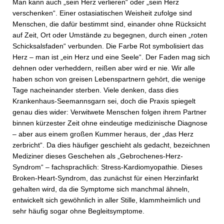
Man kann auch „sein Herz verlieren“ oder „sein Herz
verschenken“. Einer ostasiatischen Weisheit zufolge sind
Menschen, die dafür bestimmt sind, einander ohne Rücksicht
auf Zeit, Ort oder Umstände zu begegnen, durch einen „roten
Schicksalsfaden“ verbunden. Die Farbe Rot symbolisiert das
Herz – man ist „ein Herz und eine Seele“. Der Faden mag sich
dehnen oder verheddern, reißen aber wird er nie. Wir alle
haben schon von greisen Lebenspartnern gehört, die wenige
Tage nacheinander sterben. Viele denken, dass dies
Krankenhaus-Seemannsgarn sei, doch die Praxis spiegelt
genau dies wider: Verwitwete Menschen folgen ihrem Partner
binnen kürzester Zeit ohne eindeutige medizinische Diagnose
– aber aus einem großen Kummer heraus, der „das Herz
zerbricht“. Da dies häufiger geschieht als gedacht, bezeichnen
Mediziner dieses Geschehen als „Gebrochenes-Herz-
Syndrom“ – fachsprachlich: Stress-Kardiomyopathie. Dieses
Broken-Heart-Syndrom, das zunächst für einen Herzinfarkt
gehalten wird, da die Symptome sich manchmal ähneln,
entwickelt sich gewöhnlich in aller Stille, klammheimlich und
sehr häufig sogar ohne Begleitsymptome.