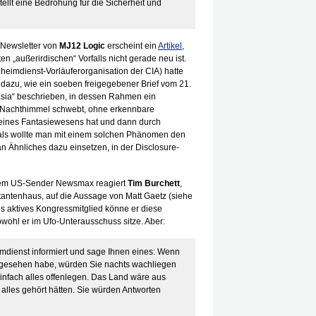
tellt eine Bedrohung für die Sicherheit und
m Newsletter von
MJ12 Logic
erscheint ein
Artikel
,
en „außerirdischen“ Vorfalls nicht gerade neu ist.
eheimdienst-Vorläuferorganisation der CIA) hatte
n dazu, wie ein soeben freigegebener Brief vom 21.
tasia“ beschrieben, in dessen Rahmen ein
am Nachthimmel schwebt, ohne erkennbare
s eines Fantasiewesens hat und dann durch
als wollte man mit einem solchen Phänomen den
 Ähnliches dazu einsetzen, in der Disclosure-
em US-Sender Newsmax reagiert
Tim Burchett
,
antenhaus, auf die Aussage von Matt Gaetz (siehe
s aktives Kongressmitglied könne er diese
wohl er im Ufo-Unterausschuss sitze. Aber:
mdienst informiert und sage Ihnen eines: Wenn
h gesehen habe, würden Sie nachts wachliegen
nfach alles offenlegen. Das Land wäre aus
alles gehört hätten. Sie würden Antworten