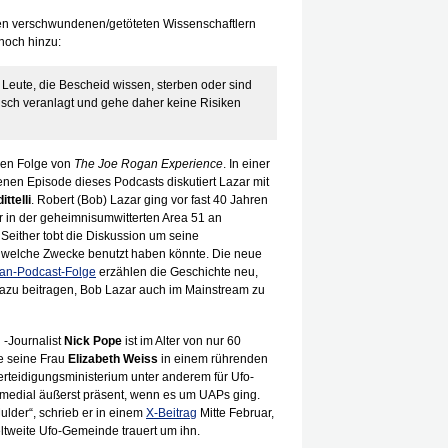
 den verschwundenen/getöteten Wissenschaftlern
noch hinzu:
e Leute, die Bescheid wissen, sterben oder sind
erisch veranlagt und gehe daher keine Risiken
euen Folge von
The Joe Rogan Experience
. In einer
nen Episode dieses Podcasts diskutiert Lazar mit
ittelli
. Robert (Bob) Lazar ging vor fast 40 Jahren
 er in der geheimnisumwitterten Area 51 an
 Seither tobt die Diskussion um seine
ür welche Zwecke benutzt haben könnte. Die neue
an-Podcast-Folge
erzählen die Geschichte neu,
dazu beitragen, Bob Lazar auch im Mainstream zu
 -Journalist
Nick Pope
ist im Alter von nur 60
e seine Frau
Elizabeth Weiss
in einem rührenden
Verteidigungsministerium unter anderem für Ufo-
edial äußerst präsent, wenn es um UAPs ging.
lder“, schrieb er in einem
X-Beitrag
Mitte Februar,
ltweite Ufo-Gemeinde trauert um ihn.