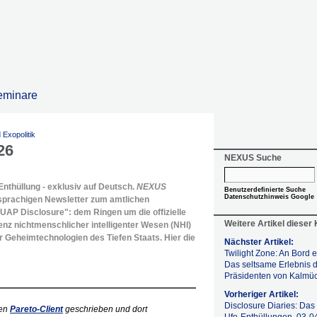
eminare
Exopolitik
26
NEXUS Suche
nthüllung - exklusiv auf Deutsch.
NEXUS
Benutzerdefinierte Suche
Datenschutzhinweis Google
sprachigen Newsletter zum amtlichen
AP Disclosure": dem Ringen um die offizielle
Weitere Artikel dieser
nz nichtmenschlicher intelligenter Wesen (NHI)
r Geheimtechnologien des Tiefen Staats. Hier die
Nächster Artikel:
Twilight Zone: An Bord 
Das seltsame Erlebnis 
Präsidenten von Kalmü
Vorheriger Artikel:
Disclosure Diaries: Da
den
Pareto-Client
geschrieben und dort