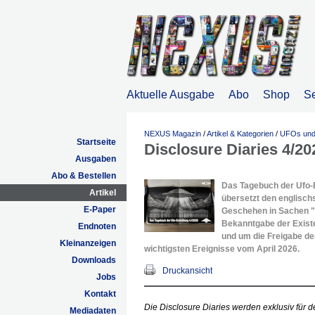
Aktuelle Ausgabe
Abo
Shop
S
NEXUS Magazin
/
Artikel & Kategorien
/
UFOs und 
Startseite
Disclosure Diaries 4/20
Ausgaben
Abo & Bestellen
Das Tagebuch der Ufo-E
Artikel
übersetzt den englisch
E-Paper
Geschehen in Sachen "U
Bekanntgabe der Existe
Endnoten
und um die Freigabe de
Kleinanzeigen
wichtigsten Ereignisse vom April 2026.
Downloads
Druckansicht
Jobs
Kontakt
Die Disclosure Diaries werden exklusiv für 
Mediadaten