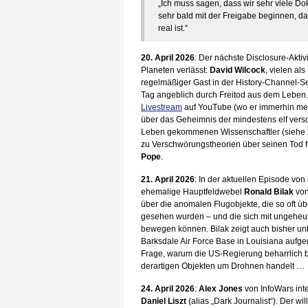
„Ich muss sagen, dass wir sehr viele D
sehr bald mit der Freigabe beginnen, 
real ist.“
20. April 2026
: Der nächste Disclosure-Akti
Planeten verlässt:
David Wilcock
, vielen al
regelmäßiger Gast in der History-Channel-Se
Tag angeblich durch Freitod aus dem Leben. 
Livestream
auf YouTube (wo er immerhin mehr
über das Geheimnis der mindestens elf ver
Leben gekommenen Wissenschaftler (siehe 2. A
zu Verschwörungstheorien über seinen Tod f
Pope
.
21. April 2026
: In der aktuellen Episode von
ehemalige Hauptfeldwebel
Ronald Bilak
von
über die anomalen Flugobjekte, die so oft ü
gesehen wurden – und die sich mit ungeheu
bewegen können. Bilak zeigt auch bisher u
Barksdale Air Force Base in Louisiana auf
Frage, warum die US-Regierung beharrlich bei
derartigen Objekten um Drohnen handelt …
24. April 2026
:
Alex Jones
von InfoWars int
Daniel Liszt
(alias „Dark Journalist“). Der w