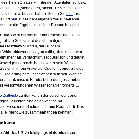
des Tiefen Staates – hinter den Attentaten auf bzw.
schaftler (siehe oben) steckt, die sich mit UAPs
befassen bzw. befasst haben. Sehen Sie
hier
Liszt
nes und
hier
auf seinem eigenen YouTube-Kanal
en über die Ergebnisse seiner Recherche spricht.
n Times
wird ein weiterer mysteriöser Todesfall in
gebliche Selbstmord des ehemaligen
ziers
Matthew Sullivan
, der laut dem
o-Whistleblower aussagen sollte, aber kurz davor
eint mehr als verdächtig“, sagt Burlison und deutet
chweigen gebracht hat, bevor er sein Wissen
ft sich in ihrem Artikel auf Quellen, denen zufolge
S-Regierung beteiligt gewesen sein soll. Wenige
 vier amerikanische Bundesbehörden geschrieben,
e elf verschwundenen Wissenschaftler forderte …
ne
Zeitleiste
zu den Fällen der verschwundenen
erigen Berichten sind es abwechselnd
erte Forscher in Sachen Luft- und Raumfahrt). Das
ese Fälle irgendwie zusammenhängen könnten.
enkürzel
e; Abt. des US-Verteidigungsministeriums zur