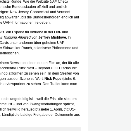
nächste Runde. Wie die Website
UAP Check
nische Bundesstaaten offiziell und amtlich
eigen: New Jersey, Connecticut und Vermont.
dig abwarten, bis die Bundesbehörden endlich auf
e UAP-Informationen freigeben.
vis
, ein Experte für Antriebe in der Luft- und
w Thinking Allowed
von
Jeffrey Mishlove
. In
 Davis unter anderem über geheime UAP-
der Skinwalker Ranch, psionische Phänomene und
ßerirdischen.
einem Newsletter einen neuen Film an, der für alle
: „Accidental Truth: Next – Beyond UFO Disclosure“
ingplattformen zu sehen sein. In dem Streifen von
gen aus der Szene zu Wort.
Nick Pope
(siehe 6.
s Interviewpartner zu sehen. Den Trailer kann man
recht ungeduldig ist – weil die Frist, die sie dem
 vorbei ist – und von Zwangsvorladungen spricht,
 freiwillig herausgibt (siehe 1. April), tritt US-
it, kündigt die baldige Freigabe der Dokumente aus