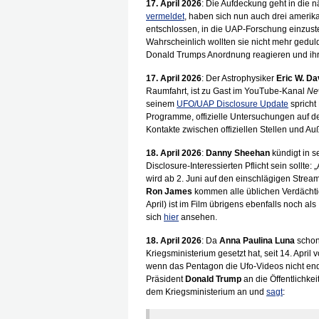
17. April 2026
: Die Aufdeckung geht in die 
vermeldet
, haben sich nun auch drei amerika
entschlossen, in die UAP-Forschung einzust
Wahrscheinlich wollten sie nicht mehr gedul
Donald Trumps Anordnung reagieren und ihr
17. April 2026
: Der Astrophysiker
Eric W. Da
Raumfahrt, ist zu Gast im YouTube-Kanal
Ne
seinem
UFO/UAP Disclosure Update
spricht
Programme, offizielle Untersuchungen auf 
Kontakte zwischen offiziellen Stellen und Au
18. April 2026
:
Danny Sheehan
kündigt in s
Disclosure-Interessierten Pflicht sein sollte
wird ab 2. Juni auf den einschlägigen Stream
Ron James
kommen alle üblichen Verdächti
April) ist im Film übrigens ebenfalls noch al
sich
hier
ansehen.
18. April 2026
: Da
Anna Paulina Luna
schon 
Kriegsministerium gesetzt hat, seit 14. April
wenn das Pentagon die Ufo-Videos nicht endlich
Präsident
Donald Trump
an die Öffentlichke
dem Kriegsministerium an und
sagt
: