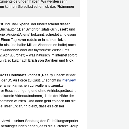
okumente gefunden haben. Wir werden sehr,
dann können Sie selbst sehen, ob das Phänomen
vist und Ufo-Experte, der überraschend diesen
s Buchautor („Der Synchronizitäts-Schlüssel“) und
rie „Ancient Aliens“ bekannt, scheidet an diesem
Einen Tag zuvor redete er in seinem letzten
 als eine halbe Million Abonnenten hatte) noch
schwundenen oder auf mysteriöse Weise ums
pril/Burchett) – was natürlich im Internet sofort
ührt, so kurz nach
Erich von Däniken
und
Nick
Ross Coultharts
Podcast „Reality Check“ ist der
 der US Air Force zu Gast. Er spricht im
Interview
ber amerikanischen Luftwaffenstützpunkten
rer Beschleunigung und ohne Antriebsgeräusche
nbekannte Videoaufnahmen, die in der Nähe der
genommen wurden. Und dann geht es noch um die
 ihrer Erklärung bleibt, dass es sich bei
erviewt in seiner Sendung den Enthüllungsreporter
ill herausgefunden haben, dass die X Protect Group