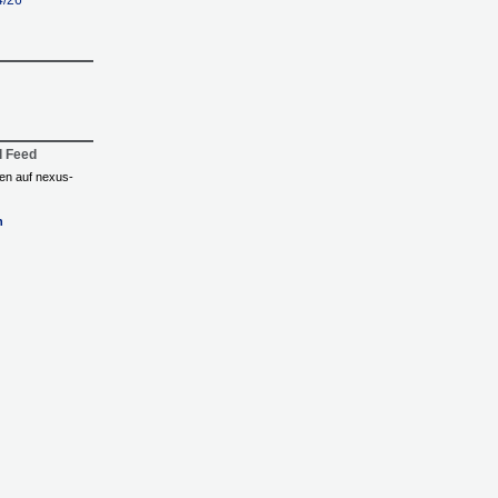
4/26
l Feed
ngen auf nexus-
n