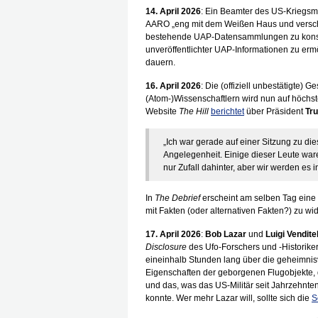
14. April 2026
: Ein Beamter des US-Kriegsmi
AARO „eng mit dem Weißen Haus und vers
bestehende UAP-Datensammlungen zu konsoli
unveröffentlichter UAP-Informationen zu ermö
dauern.
16. April 2026
: Die (offiziell unbestätigte) 
(Atom-)Wissenschaftlern wird nun auf höchs
Website
The Hill
berichtet
über Präsident
Tr
„Ich war gerade auf einer Sitzung zu di
Angelegenheit. Einige dieser Leute ware
nur Zufall dahinter, aber wir werden es
In
The Debrief
erscheint am selben Tag eine
mit Fakten (oder alternativen Fakten?) zu wi
17. April 2026
:
Bob Lazar
und
Luigi Venditel
Disclosure
des Ufo-Forschers und -Historike
eineinhalb Stunden lang über die geheimnisv
Eigenschaften der geborgenen Flugobjekte, 
und das, was das US-Militär seit Jahrzehnte
konnte. Wer mehr Lazar will, sollte sich die
S