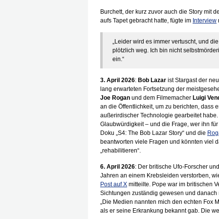
Burchett, der kurz zuvor auch die Story mit
aufs Tapet gebracht hatte, fügte im
Interview
„Leider wird es immer vertuscht, und di
plötzlich weg. Ich bin nicht selbstmörd
ein.“
3. April 2026
:
Bob Lazar
ist Stargast der n
lang erwarteten Fortsetzung der meistgesehe
Joe Rogan
und dem Filmemacher
Luigi Vend
an die Öffentlichkeit, um zu berichten, dass
außerirdischer Technologie gearbeitet habe.
Glaubwürdigkeit – und die Frage, wer ihn f
Doku „S4: The Bob Lazar Story“ und die
Rog
beantworten viele Fragen und könnten viel 
„rehabilitieren“.
6. April 2026
: Der britische Ufo-Forscher und
Jahren an einem Krebsleiden verstorben, wi
Post auf X
mitteilte. Pope war im britischen 
Sichtungen zuständig gewesen und danach m
„Die Medien nannten mich den echten Fox Mu
als er seine Erkrankung bekannt gab. Die we