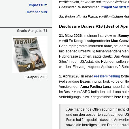
veröffentlicht, bevor sie auf unserer Website
Impressum
Briefkasten zu bekommen,
tragen Sie sich 
Datenschutz
Sie finden alle via Pareto veröffentlichten 
Disclosure Diaries #16 (Best of Apri
Gratis Ausgabe 71
31. März 2026
: In einem Interview mit
Benny
verrät Ex-Kongressabgeordneter
Matt Gaetz
Geheimprogramm informiert habe, bei dem le
mit (ebenso unfreiwillig teilnehmenden) Me
Hybridrasse züchten, sagte Gaetz. Das Prog
Sites“ in den USA statt; die Hybriden sollen
werden. Ein vorgezogener Aprilscherz? Seh
1. April 2026
: In einer
Pressemitteilung
forde
E-Paper (PDF)
(vollständige Bezeichnung: Task Force on the 
Vorsitzenden
Anna Paulina Luna
neuerlich d
im Besitz von AARO befinden soll. Luna hat
Verteidigungs- bzw. Kriegsminister
Pete Heg
„Die mangelnde Offenlegung hinsichtlic
und um den gesperrten Luftraum der USA
Force hat festgestellt, dass die Antwo
sowie die bereitgestellten Daten unzur