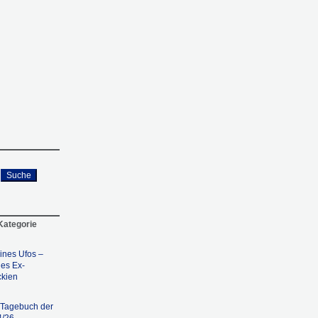
Suche
 Kategorie
eines Ufos –
des Ex-
ckien
s Tagebuch der