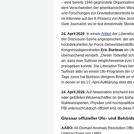
– eine bereits 1946 gegründete Organisation 
dem Verschwinden der amerikanischen Wissen
und Forschungen zur Gravitationskontrolle 
im Interview auf der X-Präsenz von Alex Jo
Dark Journalist,
wo er fast dreieinhalb Stund
24. April 2026
: In einem
Artikel
der
Liberatio
der Disclosure-Szene angesprochen: der an
hochdekorierten Air-Force-Geheimdienstoffi
Kongressabgeordneten
Eric Burlison
als Uf
überraschend verstarb. „Dieser Todesfall sch
an, dass man Sullivan möglicherweise zum S
preisgeben konnte. Die
Liberation Times
beru
Sullivan aktiv an einem Ufo-Programm der U
Tage zuvor hat Burlison übrigens Briefe an
in denen er bis 27. April Aufklärung über di
24. April 2026
: Auf
Newsnation
erscheint ei
oder getöteten Wissenschaftler (in den bish
Nuklearexperten, Physiker und hochqualifizi
FBI untersucht jedoch offiziell erst, ob di
Glossar offizieller Ufo- und Behörd
AARO:
All-Domain Anomaly Resolution Offic
Untersuchung von UAPs