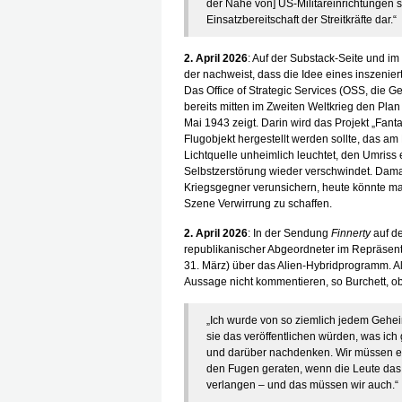
der Nähe von] US-Militäreinrichtungen s
Einsatzbereitschaft der Streitkräfte dar.“
2. April 2026
: Auf der Substack-Seite und i
der nachweist, dass die Idee eines inszeniert
Das Office of Strategic Services (OSS, die G
bereits mitten im Zweiten Weltkrieg den Pla
Mai 1943 zeigt. Darin wird das Projekt „Fan
Flugobjekt hergestellt werden sollte, das 
Lichtquelle unheimlich leuchtet, den Umris
Selbstzerstörung wieder verschwindet. Dam
Kriegsgegner verunsichern, heute könnte man
Szene Verwirrung zu schaffen.
2. April 2026
: In der Sendung
Finnerty
auf d
republikanischer Abgeordneter im Repräsent
31. März) über das Alien-Hybridprogramm. Al
Aussage nicht kommentieren, so Burchett, ob
„Ich wurde von so ziemlich jedem Gehei
sie das veröffentlichen würden, was ic
und darüber nachdenken. Wir müssen ei
den Fugen geraten, wenn die Leute das 
verlangen – und das müssen wir auch.“