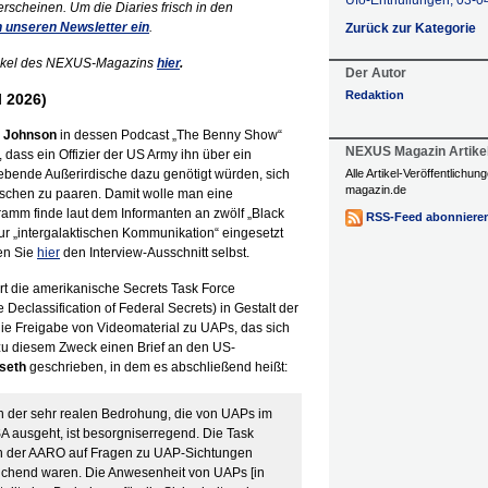
Ufo-Enthüllungen, 03-0
 erscheinen. Um die Diaries frisch in den
in unseren Newsletter ein
.
Zurück zur Kategorie
Artikel des NEXUS-Magazins
hier
.
Der Autor
Redaktion
l 2026)
 Johnson
in dessen Podcast „The Benny Show“
NEXUS Magazin Artike
, dass ein Offizier der US Army ihn über ein
bende Außerirdische dazu genötigt würden, sich
Alle Artikel-Veröffentlichu
magazin.de
nschen zu paaren. Damit wolle man eine
ramm finde laut dem Informanten an zwölf „Black
RSS-Feed abonniere
 zur „intergalaktischen Kommunikation“ eingesetzt
en Sie
hier
den Interview-Ausschnitt selbst.
rt die amerikanische Secrets Task Force
Declassification of Federal Secrets) in Gestalt der
ie Freigabe von Videomaterial zu UAPs, das sich
 zu diesem Zweck einen Brief an den US-
seth
geschrieben, in dem es abschließend heißt:
h der sehr realen Bedrohung, die von UAPs im
 ausgeht, ist besorgniserregend. Die Task
rten der AARO auf Fragen zu UAP-Sichtungen
eichend waren. Die Anwesenheit von UAPs [in