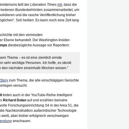
nisteriums teilt der
Liberation Times
mit
, dass die
chiedenen Bundesbehörden zusammenarbeitet, um
dieren und die rasche Veröffentlichung bisher
glichen“. Soll heißen: Es kann noch eine Zeit lang
Geschichte mit den vermissten
ter Ebene behandelt. Die Washington-Insider-
umps
diesbezügliche Aussage vor Reportern:
esem Thema – es ist eine ziemlich ernste
n sehr wichtige Personen. Ich hoffe, es steckt
 in den nächsten eineinhalb Wochen wissen.“
Story
zum Thema, die alle einschlägigen Gerüchte
derlegen versucht.
li
treten auch in der YouTube-Reihe
Intelligent
rs
Richard Dolan
auf und erzählen beinahe
olle Forschungseinrichtung S4 in der Area 51, die
die Nachkonstruktion außerirdischer Technologie
n weiß, aber bisher erfolgreich verschweigen
endung
anschauen.