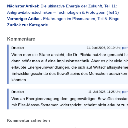
Nächster Artikel:
Die ultimative Energie der Zukunft, Teil 11:
Antigravitationstechniken – Technologien & Prototypen (Teil 3)
Vorheriger Artikel:
Erfahrungen im Plasmaraum, Teil 5: Bingo!
Zurück zur Kategorie
Kommentare
Drusius
11. Juni 2026, 09:10 Uhr,
perm
Wenn man die Silane ansieht, die Dr. Plichta nutzbar gemacht ha
dann stößt man auf eine Implusionstechnik. Aber es gibt viele ni
erlaubte Energieumwandlungen, die sich auf Wirtschaftssysteme
Entwicklungsschritte des Bewußtseins des Menschen auswirken
könnten.
Drusius
11. Juli 2026, 11:25 Uhr,
perm
Was an Energieerzeugung dem gegenwärtigen Bewußtseinssta
mit Elite-Masse-Systemen widerspricht, scheint nicht erlaubt zu s
Kommentar schreiben