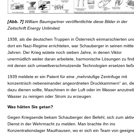
[Abb. 7]
William Baumgartner veröffentlichte diese Bilder in der
Zeitschrift Energy Unlimited.
1938, als die deutschen Truppen in Österreich einmarschierten un
dort ein Nazi-Regime errichteten, war Schauberger in seinen mittl
Jahren. Der Krieg wütete noch sieben Jahre, in denen Viktor
unermüdlich weiter daran arbeitete, harmonische Lösungen zu fin
mit denen sich umweltverschmutzende Technologien ersetzen ließ
1939 meldete er ein Patent für eine „mehrstufige Zentrifuge mit
konzentrisch nebeneinander angeordneten Druckkammern“ an, di
dazu dienen sollte, Maschinen in der Luft oder im Wasser anzutrei
Wasser zu reinigen oder Strom zu erzeugen.
Was hätten Sie getan?
Gegen Kriegsende bekam Schauberger den Befehl, sich zum akti
Dienst in der Wehrmacht zu melden. Man brachte ihn ins
Konzentrationslager Mauthausen, wo er sich ein Team von geeign