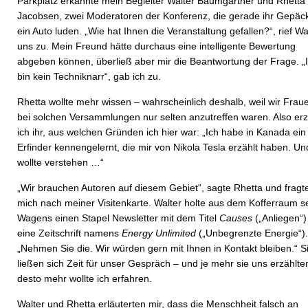
Parkplatz erkannte mein Begleiter Walter Baumgartner und Rhetta
Jacobsen, zwei Moderatoren der Konferenz, die gerade ihr Gepäck
ein Auto luden. „Wie hat Ihnen die Veranstaltung gefallen?“, rief Wa
uns zu. Mein Freund hätte durchaus eine intelligente Bewertung
abgeben können, überließ aber mir die Beantwortung der Frage. „
bin kein Techniknarr“, gab ich zu.
Rhetta wollte mehr wissen – wahrscheinlich deshalb, weil wir Frau
bei solchen Versammlungen nur selten anzutreffen waren. Also erz
ich ihr, aus welchen Gründen ich hier war: „Ich habe in Kanada ein
Erfinder kennengelernt, die mir von Nikola Tesla erzählt haben. Un
wollte verstehen …“
„Wir brauchen Autoren auf diesem Gebiet“, sagte Rhetta und fragt
mich nach meiner Visitenkarte. Walter holte aus dem Kofferraum s
Wagens einen Stapel Newsletter mit dem Titel
Causes
(„Anliegen“)
eine Zeitschrift namens
Energy Unlimited
(„Unbegrenzte Energie“).
„Nehmen Sie die. Wir würden gern mit Ihnen in Kontakt bleiben.“ S
ließen sich Zeit für unser Gespräch – und je mehr sie uns erzählte
desto mehr wollte ich erfahren.
Walter und Rhetta erläuterten mir, dass die Menschheit falsch an