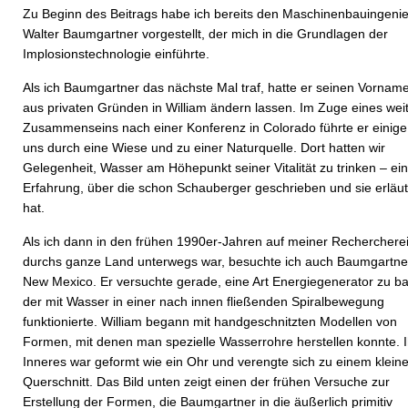
Zu Beginn des Beitrags habe ich bereits den Maschinenbauingeni
Walter Baumgartner vorgestellt, der mich in die Grundlagen der
Implosionstechnologie einführte.
Als ich Baumgartner das nächste Mal traf, hatte er seinen Vornam
aus privaten Gründen in William ändern lassen. Im Zuge eines wei
Zusammenseins nach einer Konferenz in Colorado führte er einige
uns durch eine Wiese und zu einer Naturquelle. Dort hatten wir
Gelegenheit, Wasser am Höhepunkt seiner Vitalität zu trinken – ei
Erfahrung, über die schon Schauberger geschrieben und sie erläut
hat.
Als ich dann in den frühen 1990er-Jahren auf meiner Recherchere
durchs ganze Land unterwegs war, besuchte ich auch Baumgartner
New Mexico. Er versuchte gerade, eine Art Energiegenerator zu b
der mit Wasser in einer nach innen fließenden Spiralbewegung
funktionierte. William begann mit handgeschnitzten Modellen von
Formen, mit denen man spezielle Wasserrohre herstellen konnte. I
Inneres war geformt wie ein Ohr und verengte sich zu einem klein
Querschnitt. Das Bild unten zeigt einen der frühen Versuche zur
Erstellung der Formen, die Baumgartner in die äußerlich primitiv