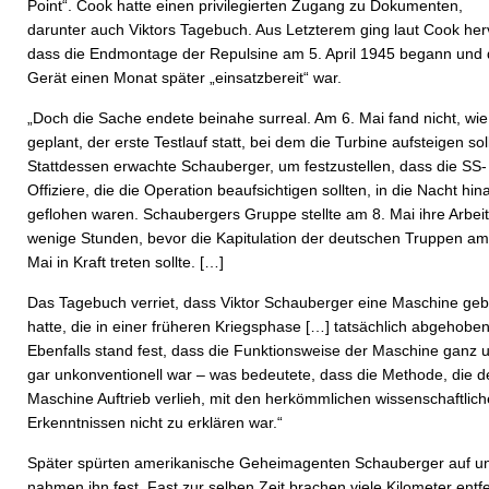
Point“.
Cook hatte einen privilegierten Zugang zu Dokumenten,
darunter auch Viktors Tagebuch. Aus Letzterem ging laut Cook her
dass die Endmontage der Repulsine am 5. April 1945 begann und
Gerät einen Monat später „einsatzbereit“ war.
„Doch die Sache endete beinahe surreal. Am 6. Mai fand nicht, wie
geplant, der erste Testlauf statt, bei dem die Turbine aufsteigen soll
Stattdessen erwachte Schauberger, um festzustellen, dass die SS-
Offiziere, die die Operation beaufsichtigen sollten, in die Nacht hin
geflohen waren. Schaubergers Gruppe stellte am 8. Mai ihre Arbeit
wenige Stunden, bevor die Kapitulation der deutschen Truppen am
Mai in Kraft treten sollte. […]
Das Tagebuch verriet, dass Viktor Schauberger eine Maschine geb
hatte, die in einer früheren Kriegsphase […] tatsächlich abgehoben
Ebenfalls stand fest, dass die Funktionsweise der Maschine ganz 
gar unkonventionell war – was bedeutete, dass die Methode, die d
Maschine Auftrieb verlieh, mit den herkömmlichen wissenschaftlic
Erkenntnissen nicht zu erklären war.“
Später spürten amerikanische Geheimagenten Schauberger auf u
nahmen ihn fest. Fast zur selben Zeit brachen viele Kilometer entf