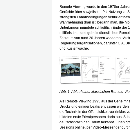
Remote Viewing wurde in den 1970er-Jahren 
Gerüchte über sowjetische Psi-Nutzung zu 
strengsten Laborbedingungen verifiziert hat
Wahrnehmung dran ist, begann man, die Mög
Unterfangen mündete schließlich Ende der 19
militärischen und geheimdienstlichen Remot
Zeitraum von rund 20 Jahren wiederholt Auft
Regierungsorganisationen, darunter CIA, 
und Küstenwache.
Abb. 1: Ablauf einer klassischen Remote-Vie
Als Remote Viewing 1995 aus der Geheimhal
Drucks und einiger Leaks entlassen werden m
die Technik in der Öffentlichkeit vor (inklu
bildeten erste Privatpersonen darin aus. S
deutschsprachigen Raum bekannt. Einen größ
Sessions online, per Video-Messenger durc