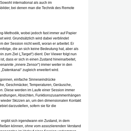
owohl international als auch im
bilder, bei denen man die Technik des Remote
ng-Methodik, wobei jedoch fast immer auf Papier
tet wird. Grundsätzlich wird dabei verblindet
m der Session nicht weiß, woran er arbeitet. Er
enfolge, die an sich keine Bedeutung hat, aber als
n zum Ziel („Target“) dient. Der Viewer folgt nun
ist, dass er sich in einen Zustand hineinarbeitet,
enannte „innere Zensor“) immer weiter in den
 „Datenkanal“ zugleich erweitert wird.
egonnen, einfache Sinneseindrücke
he, Geschmäcker, Temperaturen, Geräusche,
en. Diese werden im Laufe einer Session immer
Handlungen, Absichten, Funktionszusammenhängen
r wieder Skizzen an, um den dimensionalen Kontakt
et darzustellen, sofern sie für die
r ergibt sich irgendwann ein Zustand, in dem
 fließen können, ohne vom assoziierenden Verstand