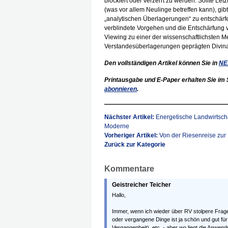
blockiert oder verzerrt zu werden. Sollte L
(was vor allem Neulinge betreffen kann), g
„analytischen Überlagerungen“ zu entschärfe
verblindete Vorgehen und die Entschärfung 
Viewing zu einer der wissenschaftlichsten 
Verstandesüberlagerungen geprägten Divin
Den vollständigen Artikel können Sie in
NE
Printausgabe und E-Paper erhalten Sie im S
abonnieren
.
Nächster Artikel:
Energetische Landwirtschaf
Moderne
Vorheriger Artikel:
Von der Riesenreise zur 
Zurück zur Kategorie
Kommentare
Geistreicher Teicher
Hallo,
Immer, wenn ich wieder über RV stolpere Frag
oder vergangene Dinge ist ja schön und gut fü
Vergangenheit), etc. - aber wo liegt die Anwe