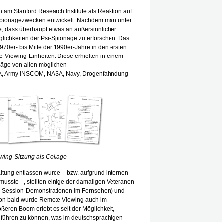
am Stanford Research Institute als Reaktion auf
Spionagezwecken entwickelt. Nachdem man unter
te, dass überhaupt etwas an außersinnlicher
lichkeiten der Psi-Spionage zu erforschen. Das
70er- bis Mitte der 1990er-Jahre in den ersten
e-Viewing-Einheiten. Diese erhielten in einem
räge von allen möglichen
DIA, Army INSCOM, NASA, Navy, Drogenfahndung
wing-Sitzung als Collage
tung entlassen wurde – bzw. aufgrund internen
usste –, stellten einige der damaligen Veteranen
sive Session-Demonstrationen im Fernsehen) und
chon bald wurde Remote Viewing auch im
eren Boom erlebt es seit der Möglichkeit,
hführen zu können, was im deutschsprachigen