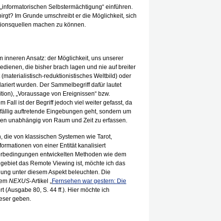
 „informatorischen Selbstermächtigung“ einführen.
birgt? Im Grunde umschreibt er die Möglichkeit, sich
tionsquellen machen zu können.
m inneren Ansatz: der Möglichkeit, uns unserer
dienen, die bisher brach lagen und nie auf breiter
t (materialistisch-reduktionistisches Weltbild) oder
lariert wurden. Der Sammelbegriff dafür lautet
uition), „Voraussage von Ereignissen“ bzw.
Fall ist der Begriff jedoch viel weiter gefasst, da
ufällig auftretende Eingebungen geht, sondern um
ionen unabhängig von Raum und Zeit zu erfassen.
n, die von klassischen Systemen wie Tarot,
rmationen von einer Entität kanalisiert
orbedingungen entwickelten Methoden wie dem
ebiet das Remote Viewing ist, möchte ich das
ung unter diesem Aspekt beleuchten. Die
inem
NEXUS
-Artikel „
Fernsehen war gestern: Die
rt (Ausgabe 80, S. 44 ff.). Hier möchte ich
Leser geben.