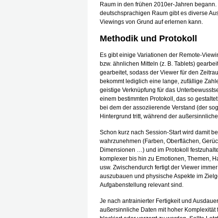
Raum in den frühen 2010er-Jahren begann. S
deutschsprachigen Raum gibt es diverse Aus
Viewings von Grund auf erlernen kann.
Methodik und Protokoll
Es gibt einige Variationen der Remote-Viewi
bzw. ähnlichen Mitteln (z. B. Tablets) gearbei
gearbeitet, sodass der Viewer für den Zeitrau
bekommt lediglich eine lange, zufällige Zahl
geistige Verknüpfung für das Unterbewusstsei
einem bestimmten Protokoll, das so gestaltet 
bei dem der assoziierende Verstand (der sog
Hintergrund tritt, während der außersinnliche
Schon kurz nach Session-Start wird damit b
wahrzunehmen (Farben, Oberflächen, Gerüc
Dimensionen …) und im Protokoll festzuhalt
komplexer bis hin zu Emotionen, Themen, 
usw. Zwischendurch fertigt der Viewer imme
auszubauen und physische Aspekte im Zielgebi
Aufgabenstellung relevant sind.
Je nach antrainierter Fertigkeit und Ausdaue
außersinnliche Daten mit hoher Komplexität