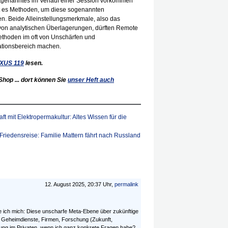
etztgenanntes im Verlauf einer Session vorkommen
ibt es Methoden, um diese sogenannten
n. Beide Alleinstellungsmerkmale, also das
von analytischen Überlagerungen, dürften Remote
Methoden im oft von Unschärfen und
ationsbereich machen.
XUS
119
lesen.
hop ... dort können Sie
unser Heft auch
t mit Elektropermakultur: Altes Wissen für die
Friedensreise: Familie Mattern fährt nach Russland
12. August 2025, 20:37 Uhr,
permalink
e ich mich: Diese unscharfe Meta-Ebene über zukünftige
r Geheimdienste, Firmen, Forschung (Zukunft,
ndung im Privaten, wenn ich ganz konkrete Fragen habe?