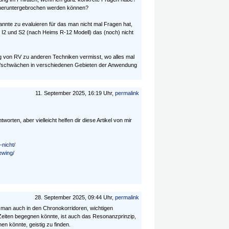
n heruntergebrochen werden können?
annte zu evaluieren für das man nicht mal Fragen hat,
 I2 und S2 (nach Heims R-12 Modell) das (noch) nicht
 von RV zu anderen Techniken vermisst, wo alles mal
en/schwächen in verschiedenen Gebieten der Anwendung
11. September 2025, 16:19 Uhr,
permalink
worten, aber vielleicht helfen dir diese Artikel von mir
-nicht/
ewing/
28. September 2025, 09:44 Uhr,
permalink
o man auch in den Chronokorridoren, wichtigen
eiten begegnen könnte, ist auch das Resonanzprinzip,
n könnte, geistig zu finden.