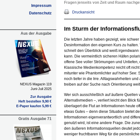
Fragen jenseits von Zeit und Raum nachge
Impressum
Druckansicht
Datenschutz
Im Sturm der Informationsfl
Aus der Ausgabe
Die letzten Jahre haben gezeigt, wie schwer
Desinformation den eigenen Kurs zu halten. W
schnell den Überblick und weiß irgendwann 
kann. Die vermeintlich sicheren Häfen polaris
offene See voller Strömungen und Untiefen,
Klassische Medien­kompetenz reicht oft nic
mitunter wie Phantomlichter auf hoher See: S
noch tiefer in die Irre. Alltagswahrheiten u
NEXUS Magazin 119
treiben auf der Suche nach Orientierung weit
Juni-Juli 2025
Wer sich ausschließlich auf äußere Quellen 
Zur Ausgabe
Alternativmedien –, verliert leicht den Blick 
Heft bestellen 9,90 €
überlagert die Flut an Informationen heute 
E-Paper kaufen 5,99 €
etwas Gutes – denn diese Situation bietet 
Informationen eigenverantwortlich und diffe
Gratis Ausgabe 71
genutzt wird, ist eine andere Frage. Die zu
den äußeren Informationsquellen deutet jedoc
weniger fruchtbaren Weg für die persönliche 