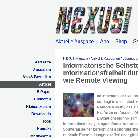
Aktuelle Ausgabe
Abo
Shop
S
NEXUS Magazin
/
Artikel & Kategorien
/
Lösungsa
Startseite
Informatorische Selbst
Ausgaben
Informationsfreiheit du
Abo & Bestellen
wie Remote Viewing
Artikel
E-Paper
Im Infochaos der Metam
Endnoten
der liegt in uns – doch 
Kleinanzeigen
Remote Viewing das zuv
Kräfte zu entfesseln. D
Downloads
Divinationstechnik erm
Jobs
Informationen zu gelangen. Das strukturi
Kontakt
Souverän seiner persönlichen Informierthe
optimale Entscheidungen treffen oder gl
Mediadaten