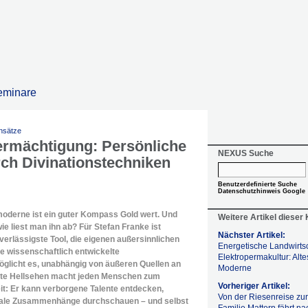
eminare
nsätze
ermächtigung: Persönliche
NEXUS Suche
rch Divinationstechniken
Benutzerdefinierte Suche
Datenschutzhinweis Google
oderne ist ein guter Kompass Gold wert. Und
Weitere Artikel dieser
wie liest man ihn ab? Für Stefan Franke ist
Nächster Artikel:
erlässigste Tool, die eigenen außersinnlichen
Energetische Landwirtsc
ie wissenschaftlich entwickelte
Elektropermakultur: Alte
öglicht es, unabhängig von äußeren Quellen an
Moderne
erte Hellsehen macht jeden Menschen zum
Vorheriger Artikel:
it: Er kann verborgene Talente entdecken,
Von der Riesenreise zur
obale Zusammenhänge durchschauen – und selbst