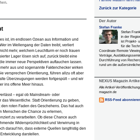
Familie Mattern fährt n
hen.
Zurück zur Kategorie
Der Autor
Stefan Franke
ut
Stefan Fran
in der Regi
 es ist, im endlosen Ozean aus Information und
ist Projekt- 
er im Wellengang der Daten treibt, verliert
für die Tech
nicht mehr, welchem Leuchtturm er noch trauen
Coordinate Remote Viewing.
Vorträge, Ausbildungssemi
ierter Lager lösen sich auf, zurück bleibt eine
Durchführung von Recherc
 die immer neue Perspektiven auftauchen lassen.
rund um die außersinnliche
ht mehr aus und sogenannte Faktenchecker wirken
ie versprechen Orientierung, führen allzu oft aber
nd alte Überzeugungen werden fortgespült – und wir
NEXUS Magazin Artike
er ins offene Meer hinaus.
Alle Artikel-Veröffentlichu
magazin.de
verlässt – egal ob Mainstream- oder
RSS-Feed abonniere
für das Wesentliche. Statt Orientierung zu geben,
oft den roten Faden des Geschehens. Das hat auch
den Menschen die Chance zu erlernen,
renziert zu verarbeiten. Ob diese Chance auch
nehmende Widersprüchlichkeit und Verwirrung in
h darauf hin, dass externe Quellen langfristig den
Entwicklung darstellen.