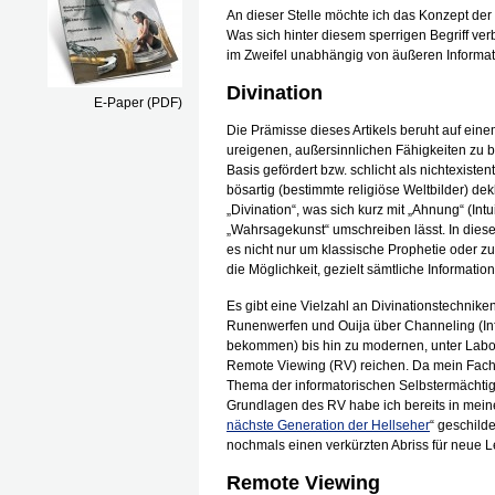
An dieser Stelle möchte ich das Konzept der
Was sich hinter diesem sperrigen Begriff ver
im Zweifel unabhängig von äußeren Informa
Divination
E-Paper (PDF)
Die Prämisse dieses Artikels beruht auf eine
ureigenen, außersinnlichen Fähigkeiten zu be
Basis gefördert bzw. schlicht als nichtexisten
bösartig (bestimmte religiöse Weltbilder) dek
„Divination“, was sich kurz mit „Ahnung“ (Int
„Wahrsagekunst“ umschreiben lässt. In diesem 
es nicht nur um klassische Prophetie oder z
die Möglichkeit, gezielt sämtliche Informat
Es gibt eine Vielzahl an Divinationstechnike
Runenwerfen und Ouija über Channeling (Info
bekommen) bis hin zu modernen, unter Lab
Remote Viewing (RV) reichen. Da mein Fachg
Thema der informatorischen Selbstermächtig
Grundlagen des RV habe ich bereits in me
nächste Generation der Hellseher
“ geschilde
nochmals einen verkürzten Abriss für neue 
Remote Viewing