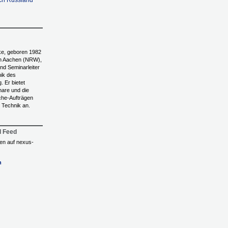
ach Russland
ke, geboren 1982
on Aachen (NRW),
und Seminarleiter
nik des
 Er bietet
nare und die
he-Aufträgen
 Technik an.
l Feed
ngen auf nexus-
n