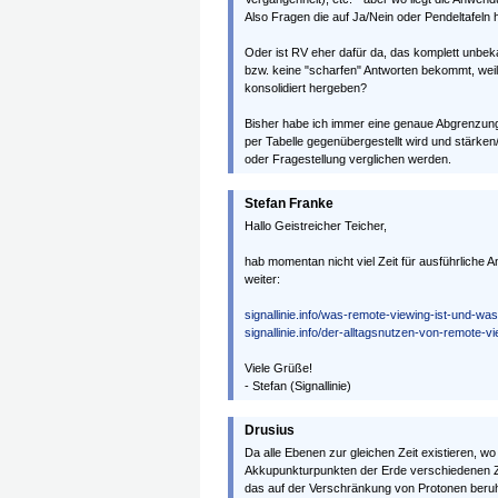
Also Fragen die auf Ja/Nein oder Pendeltafel
Oder ist RV eher dafür da, das komplett unbek
bzw. keine "scharfen" Antworten bekommt, weil
konsolidiert hergeben?
Bisher habe ich immer eine genaue Abgrenzung
per Tabelle gegenübergestellt wird und stärk
oder Fragestellung verglichen werden.
Stefan Franke
Hallo Geistreicher Teicher,
hab momentan nicht viel Zeit für ausführliche Ant
weiter:
signallinie.info/was-remote-viewing-ist-und-was
signallinie.info/der-alltagsnutzen-von-remote-vi
Viele Grüße!
- Stefan (Signallinie)
Drusius
Da alle Ebenen zur gleichen Zeit existieren, w
Akkupunkturpunkten der Erde verschiedenen Z
das auf der Verschränkung von Protonen beruhe