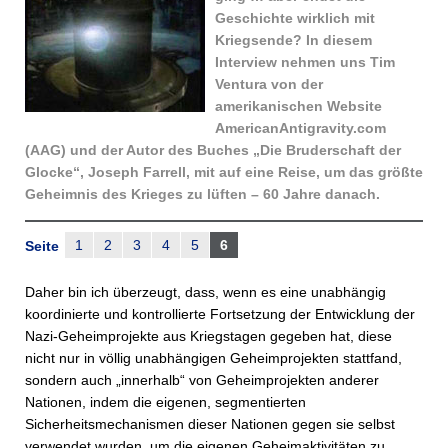
Geschichte wirklich mit
Kriegsende? In diesem
Interview nehmen uns Tim
Ventura von der
amerikanischen Website
AmericanAntigravity.com
(AAG) und der Autor des Buches „Die Bruderschaft der
Glocke“, Joseph Farrell, mit auf eine Reise, um das größte
Geheimnis des Krieges zu lüften – 60 Jahre danach.
1
2
3
4
5
6
Seite
Daher bin ich überzeugt, dass, wenn es eine unabhängig
koordinierte und kontrollierte Fortsetzung der Entwicklung der
Nazi-Geheimprojekte aus Kriegstagen gegeben hat, diese
nicht nur in völlig unabhängigen Geheimprojekten stattfand,
sondern auch „innerhalb“ von Geheimprojekten anderer
Nationen, indem die eigenen, segmentierten
Sicherheitsmechanismen dieser Nationen gegen sie selbst
verwendet wurden, um die eigenen Geheimaktivitäten zu