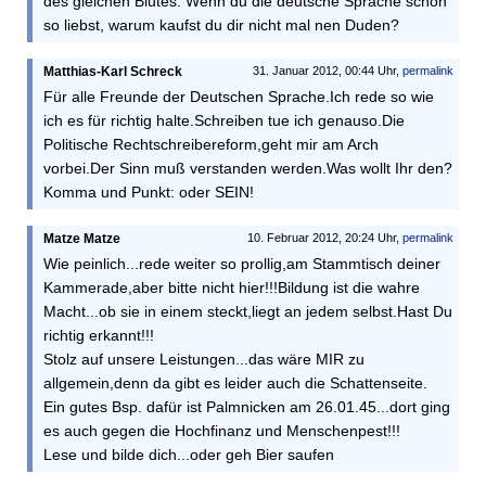
des gleichen Blutes: Wenn du die deutsche Sprache schon
so liebst, warum kaufst du dir nicht mal nen Duden?
Matthias-Karl Schreck
31. Januar 2012, 00:44 Uhr,
permalink
Für alle Freunde der Deutschen Sprache.Ich rede so wie
ich es für richtig halte.Schreiben tue ich genauso.Die
Politische Rechtschreibereform,geht mir am Arch
vorbei.Der Sinn muß verstanden werden.Was wollt Ihr den?
Komma und Punkt: oder SEIN!
Matze Matze
10. Februar 2012, 20:24 Uhr,
permalink
Wie peinlich...rede weiter so prollig,am Stammtisch deiner
Kammerade,aber bitte nicht hier!!!Bildung ist die wahre
Macht...ob sie in einem steckt,liegt an jedem selbst.Hast Du
richtig erkannt!!!
Stolz auf unsere Leistungen...das wäre MIR zu
allgemein,denn da gibt es leider auch die Schattenseite.
Ein gutes Bsp. dafür ist Palmnicken am 26.01.45...dort ging
es auch gegen die Hochfinanz und Menschenpest!!!
Lese und bilde dich...oder geh Bier saufen