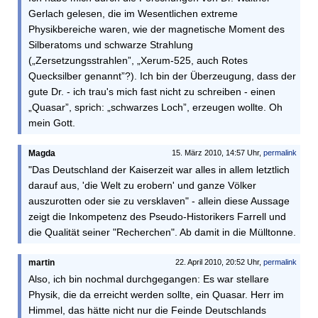
Gerlach gelesen, die im Wesentlichen extreme
Physikbereiche waren, wie der magnetische Moment des
Silberatoms und schwarze Strahlung
(„Zersetzungsstrahlen”, „Xerum-525, auch Rotes
Quecksilber genannt”?). Ich bin der Überzeugung, dass der
gute Dr. - ich trau's mich fast nicht zu schreiben - einen
„Quasar”, sprich: „schwarzes Loch”, erzeugen wollte. Oh
mein Gott.
Magda
15. März 2010, 14:57 Uhr,
permalink
"Das Deutschland der Kaiserzeit war alles in allem letztlich
darauf aus, 'die Welt zu erobern' und ganze Völker
auszurotten oder sie zu versklaven" - allein diese Aussage
zeigt die Inkompetenz des Pseudo-Historikers Farrell und
die Qualität seiner "Recherchen". Ab damit in die Mülltonne.
martin
22. April 2010, 20:52 Uhr,
permalink
Also, ich bin nochmal durchgegangen: Es war stellare
Physik, die da erreicht werden sollte, ein Quasar. Herr im
Himmel, das hätte nicht nur die Feinde Deutschlands