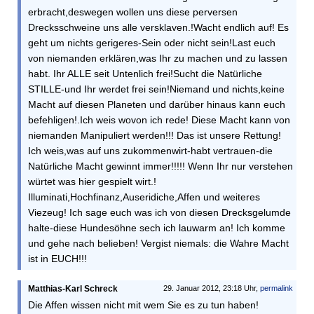
erbracht,deswegen wollen uns diese perversen
Drecksschweine uns alle versklaven.!Wacht endlich auf! Es
geht um nichts gerigeres-Sein oder nicht sein!Last euch
von niemanden erklären,was Ihr zu machen und zu lassen
habt. Ihr ALLE seit Untenlich frei!Sucht die Natürliche
STILLE-und Ihr werdet frei sein!Niemand und nichts,keine
Macht auf diesen Planeten und darüber hinaus kann euch
befehligen!.Ich weis wovon ich rede! Diese Macht kann von
niemanden Manipuliert werden!!! Das ist unsere Rettung!
Ich weis,was auf uns zukommenwirt-habt vertrauen-die
Natürliche Macht gewinnt immer!!!!! Wenn Ihr nur verstehen
würtet was hier gespielt wirt.!
Illuminati,Hochfinanz,Auseridiche,Affen und weiteres
Viezeug! Ich sage euch was ich von diesen Drecksgelumde
halte-diese Hundesöhne sech ich lauwarm an! Ich komme
und gehe nach belieben! Vergist niemals: die Wahre Macht
ist in EUCH!!!
Matthias-Karl Schreck
29. Januar 2012, 23:18 Uhr,
permalink
Die Affen wissen nicht mit wem Sie es zu tun haben!