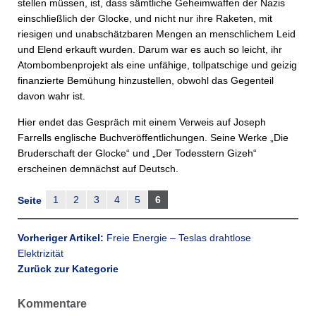
stellen müssen, ist, dass sämtliche Geheimwaffen der Nazis
einschließlich der Glocke, und nicht nur ihre Raketen, mit
riesigen und unabschätzbaren Mengen an menschlichem Leid
und Elend erkauft wurden. Darum war es auch so leicht, ihr
Atombombenprojekt als eine unfähige, tollpatschige und geizig
finanzierte Bemühung hinzustellen, obwohl das Gegenteil
davon wahr ist.
Hier endet das Gespräch mit einem Verweis auf Joseph
Farrells englische Buchveröffentlichungen. Seine Werke „Die
Bruderschaft der Glocke“ und „Der Todesstern Gizeh“
erscheinen demnächst auf Deutsch.
1
2
3
4
5
6
Seite
Vorheriger Artikel:
Freie Energie – Teslas drahtlose
Elektrizität
Zurück zur Kategorie
Kommentare