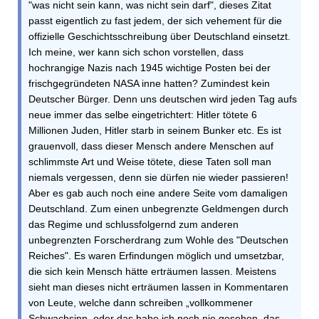
"was nicht sein kann, was nicht sein darf", dieses Zitat
passt eigentlich zu fast jedem, der sich vehement für die
offizielle Geschichtsschreibung über Deutschland einsetzt.
Ich meine, wer kann sich schon vorstellen, dass
hochrangige Nazis nach 1945 wichtige Posten bei der
frischgegründeten NASA inne hatten? Zumindest kein
Deutscher Bürger. Denn uns deutschen wird jeden Tag aufs
neue immer das selbe eingetrichtert: Hitler tötete 6
Millionen Juden, Hitler starb in seinem Bunker etc. Es ist
grauenvoll, dass dieser Mensch andere Menschen auf
schlimmste Art und Weise tötete, diese Taten soll man
niemals vergessen, denn sie dürfen nie wieder passieren!
Aber es gab auch noch eine andere Seite vom damaligen
Deutschland. Zum einen unbegrenzte Geldmengen durch
das Regime und schlussfolgernd zum anderen
unbegrenzten Forscherdrang zum Wohle des "Deutschen
Reiches". Es waren Erfindungen möglich und umsetzbar,
die sich kein Mensch hätte erträumen lassen. Meistens
sieht man dieses nicht erträumen lassen in Kommentaren
von Leute, welche dann schreiben „vollkommener
Schwachsinn, oder das habe ich noch nie gesehen, das