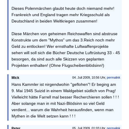
Dieses Polenmärchen glaubt heute doch niemand mehr!
Frankreich und England tragen mehr Kriegsschuld als
Deutschland in beiden Weltkriegen zusammen!
Diese Märchen von geheimen Reichswaffen sind abstruse
Konstrukte um dem "Mythos" um das 3.Reich noch mehr
Geld zu entlocken! Wer ernsthafte Luftwaffenprojekte
sehen will soll sich die Bücher Deutsche Luftrüstung 33 - 45
besorgen, da sind auch alle Skizzen von geplanten
Projekten enthalten! (Ohne Flugscheibenblödsinn!)
Mick
04. Juli 2009, 10:56 Uhr,
permalink
Hans Kammler ist nirgendwohin "geflohen"! Er beging am
9. Mai 1945 Suizid in einem Waldgebiet südlich von Prag!
Vielleicht hätte Farrell mal besser Recherchieren sollen ! ! !
Aber solange man in mit Nazi-Blödsinn so viel Geld
verdient... warum die Wahrheit herausfinden, wenn man
Mythen in die Welt setzen kann ! ! !
Peter
05. Juli 2009, 01:03 Uhr,
permalink