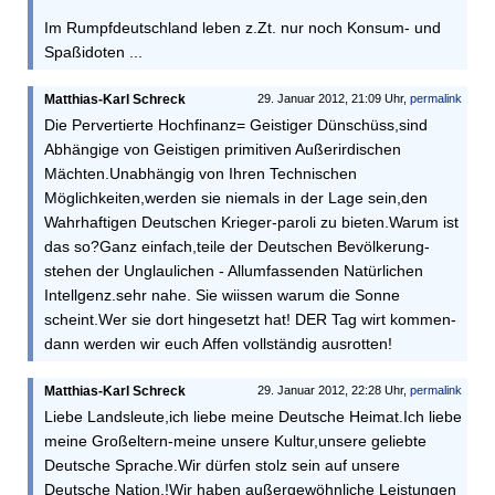
Im Rumpfdeutschland leben z.Zt. nur noch Konsum- und
Spaßidoten ...
Matthias-Karl Schreck
29. Januar 2012, 21:09 Uhr,
permalink
Die Pervertierte Hochfinanz= Geistiger Dünschüss,sind
Abhängige von Geistigen primitiven Außerirdischen
Mächten.Unabhängig von Ihren Technischen
Möglichkeiten,werden sie niemals in der Lage sein,den
Wahrhaftigen Deutschen Krieger-paroli zu bieten.Warum ist
das so?Ganz einfach,teile der Deutschen Bevölkerung-
stehen der Unglaulichen - Allumfassenden Natürlichen
Intellgenz.sehr nahe. Sie wiissen warum die Sonne
scheint.Wer sie dort hingesetzt hat! DER Tag wirt kommen-
dann werden wir euch Affen vollständig ausrotten!
Matthias-Karl Schreck
29. Januar 2012, 22:28 Uhr,
permalink
Liebe Landsleute,ich liebe meine Deutsche Heimat.Ich liebe
meine Großeltern-meine unsere Kultur,unsere geliebte
Deutsche Sprache.Wir dürfen stolz sein auf unsere
Deutsche Nation.!Wir haben außergewöhnliche Leistungen