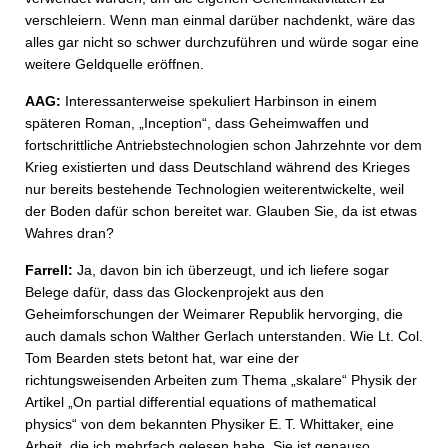
verschleiern. Wenn man einmal darüber nachdenkt, wäre das
alles gar nicht so schwer durchzuführen und würde sogar eine
weitere Geldquelle eröffnen.
AAG:
Interessanterweise spekuliert Harbinson in einem
späteren Roman, „Inception“, dass Geheimwaffen und
fortschrittliche Antriebstechnologien schon Jahrzehnte vor dem
Krieg existierten und dass Deutschland während des Krieges
nur bereits bestehende Technologien weiterentwickelte, weil
der Boden dafür schon bereitet war. Glauben Sie, da ist etwas
Wahres dran?
Farrell:
Ja, davon bin ich überzeugt, und ich liefere sogar
Belege dafür, dass das Glockenprojekt aus den
Geheimforschungen der Weimarer Republik hervorging, die
auch damals schon Walther Gerlach unterstanden. Wie Lt. Col.
Tom Bearden stets betont hat, war eine der
richtungsweisenden Arbeiten zum Thema „skalare“ Physik der
Artikel „On partial differential equations of mathematical
physics“ von dem bekannten Physiker E. T. Whittaker, eine
Arbeit, die ich mehrfach gelesen habe. Sie ist genauso