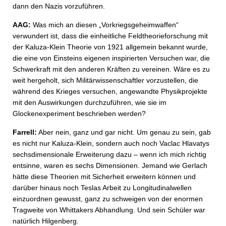
dann den Nazis vorzuführen.
AAG:
Was mich an diesen „Vorkriegsgeheimwaffen“
verwundert ist, dass die einheitliche Feldtheorieforschung mit
der Kaluza-Klein Theorie von 1921 allgemein bekannt wurde,
die eine von Einsteins eigenen inspirierten Versuchen war, die
Schwerkraft mit den anderen Kräften zu vereinen. Wäre es zu
weit hergeholt, sich Militärwissenschaftler vorzustellen, die
während des Krieges versuchen, angewandte Physikprojekte
mit den Auswirkungen durchzuführen, wie sie im
Glockenexperiment beschrieben werden?
Farrell:
Aber nein, ganz und gar nicht. Um genau zu sein, gab
es nicht nur Kaluza-Klein, sondern auch noch Vaclac Hlavatys
sechsdimensionale Erweiterung dazu – wenn ich mich richtig
entsinne, waren es sechs Dimensionen. Jemand wie Gerlach
hätte diese Theorien mit Sicherheit erweitern können und
darüber hinaus noch Teslas Arbeit zu Longitudinalwellen
einzuordnen gewusst, ganz zu schweigen von der enormen
Tragweite von Whittakers Abhandlung. Und sein Schüler war
natürlich Hilgenberg.