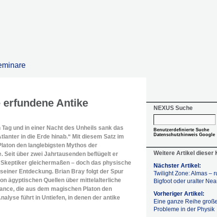
eminare
e erfundene Antike
NEXUS Suche
 Tag und in einer Nacht des Unheils sank das
Benutzerdefinierte Suche
Datenschutzhinweis Google
lanter in die Erde hinab.“ Mit diesem Satz im
laton den langlebigsten Mythos der
Weitere Artikel dieser
 Seit über zwei Jahrtausenden beflügelt er
 Skeptiker gleichermaßen – doch das physische
Nächster Artikel:
e seiner Entdeckung. Brian Bray folgt der Spur
Twilight Zone: Almas – r
on ägyptischen Quellen über mittelalterliche
Bigfoot oder uralter Ne
sance, die aus dem magischen Platon den
Vorheriger Artikel:
lyse führt in Untiefen, in denen der antike
Eine ganze Reihe große
Probleme in der Physik