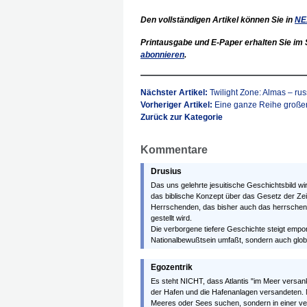
Den vollständigen Artikel können Sie in
NE
Printausgabe und E-Paper erhalten Sie im S
abonnieren
.
Nächster Artikel:
Twilight Zone: Almas – rus
Vorheriger Artikel:
Eine ganze Reihe großer
Zurück zur Kategorie
Kommentare
Drusius
Das uns gelehrte jesuitische Geschichtsbild w
das biblische Konzept über das Gesetz der Zeit
Herrschenden, das bisher auch das herrschen
gestellt wird.
Die verborgene tiefere Geschichte steigt empo
Nationalbewußtsein umfaßt, sondern auch glo
Egozentrik
Es steht NICHT, dass Atlantis "im Meer versank
der Hafen und die Hafenanlagen versandeten. 
Meeres oder Sees suchen, sondern in einer ver