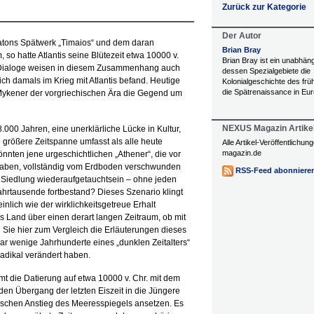
Zurück zur Kategorie
Der Autor
latons Spätwerk „Timaios“ und dem daran
Brian Bray
, so hatte Atlantis seine Blütezeit etwa 10000 v.
Brian Bray ist ein unabhän
n Dialoge weisen in diesem Zusammenhang auch
dessen Spezialgebiete die
ich damals im Krieg mit Atlantis befand. Heutige
Kolonialgeschichte des frü
die Spätrenaissance in Eur
 Mykener der vorgriechischen Ära die Gegend um
NEXUS Magazin Artike
000 Jahren, eine unerklärliche Lücke in Kultur,
 größere Zeitspanne umfasst als alle heute
Alle Artikel-Veröffentlichu
magazin.de
nnten jene urgeschichtlichen „Athener“, die vor
 haben, vollständig vom Erdboden verschwunden
RSS-Feed abonniere
 Siedlung wiederaufgetauchtsein – ohne jeden
Jahrtausende fortbestand? Dieses Szenario klingt
lich wie der wirklichkeitsgetreue Erhalt
s Land über einen derart langen Zeitraum, ob mit
en Sie hier zum Vergleich die Erläuterungen dieses
paar wenige Jahrhunderte eines „dunklen Zeitalters“
radikal verändert haben.
t die Datierung auf etwa 10000 v. Chr. mit dem
den Übergang der letzten Eiszeit in die Jüngere
ischen Anstieg des Meeresspiegels ansetzen. Es