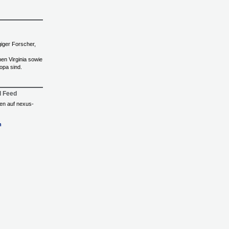
giger Forscher,
hen Virginia sowie
opa sind.
l Feed
ngen auf nexus-
n