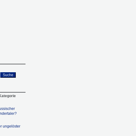
Suche
 Kategorie
ussischer
andertaler?
r ungelöster