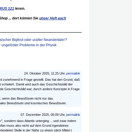
XUS
121
lesen.
hop ... dort können Sie
unser Heft auch
sischer Bigfoot oder uralter Neandertaler?
 ungelöster Probleme in der Physik
24. Oktober 2025, 11:25 Uhr,
permalink
ird zunehmend in Frage gestellt. Das hat den Grund, daß
 scheitert. Damit wird auch das Geschichtsbild der
de Geschichtsbild war, durch andere Konzepte in Frage
r, wenn das Bewußtsein nicht nur das
bales Bewußtsein und kosmisches Bewußtsein.
07. Dezember 2025, 00:09 Uhr,
permalink
", sondern dass Atlantis unterging ... und zwar indem
Man muss also nicht auf dem Grund irgendeines
landeten Stelle in der Nähe zu einem (dem Mittel-)