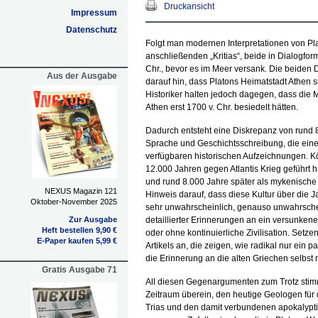
Druckansicht
Impressum
Datenschutz
Folgt man modernen Interpretationen von P
anschließenden „Kritias“, beide in Dialogform
Chr., bevor es im Meer versank. Die beide
Aus der Ausgabe
darauf hin, dass Platons Heimatstadt Athen s
Historiker halten jedoch dagegen, dass die
Athen erst 1700 v. Chr. besiedelt hätten.
Dadurch entsteht eine Diskrepanz von rund 8.
Sprache und Geschichtsschreibung, die eine
verfügbaren historischen Aufzeichnungen. Kö
12.000 Jahren gegen Atlantis Krieg geführt
und rund 8.000 Jahre später als mykenische
NEXUS Magazin 121
Hinweis darauf, dass diese Kultur über die 
Oktober-November 2025
sehr unwahrscheinlich, genauso unwahrschein
Zur Ausgabe
detaillierter Erinnerungen an ein versunkene
Heft bestellen 9,90 €
oder ohne kontinuierliche Zivilisation. Setz
E-Paper kaufen 5,99 €
Artikels an, die zeigen, wie radikal nur ein 
die Erinnerung an die alten Griechen selbst 
Gratis Ausgabe 71
All diesen Gegenargumenten zum Trotz stimm
Zeitraum überein, den heutige Geologen für 
Trias und den damit verbundenen apokalypt