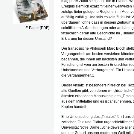
mag purer Zufall sein, dass die in Platons
Ereignis ziemlich exakt mit einer weltweite
zufolge tiefer gelegene Regionen im Meer ve
auffällig zufällig. Und falls es kein Zufall is
überdauern, ohne dass in diesem Zeitraum ir
E-Paper (PDF)
schriftlichen Aufzeichnungen oder archäol
tatsächlich derart alte Geschichte im „Timai
Erklärung für diesen Umstand?
Der französische Philosoph Marc Bloch stellt
Vergangenheit am besten verstehen könnten
begännen, die ihnen am nächsten und vertrau
Forschung ist vom am besten Erforschten (o
Unbekannten und Verborgenen“. Für Historik
die Vergangenheit.1
Dieser Ansatz ist besonders hilfreich bei Te
alte Quellen gibt, von denen wir „historisch
ältesten erhaltenen Manuskripte des „Timaio
aus dem Mittelalter und es ist anzunehmen,
Kopien handelt.
Eine Untersuchung des „Timaios“ führt uns
zwischen Fakt und Fiktion urgeschichtlicher
Universität Notre Dame „Scheidewege aller D
und der Geburt unserer modernen Welt mit 