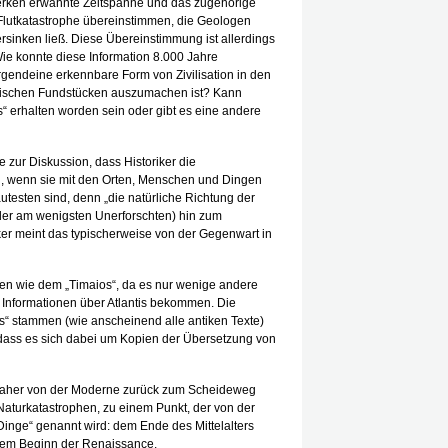
 Werken erwähnte Zeitspanne und das zugehörige
n Flutkatastrophe übereinstimmen, die Geologen
rsinken ließ. Diese Übereinstimmung ist allerdings
t: Wie konnte diese Information 8.000 Jahre
gendeine erkennbare Form von Zivilisation in den
ogischen Fundstücken auszumachen ist? Kann
os“ erhalten worden sein oder gibt es eine andere
e zur Diskussion, dass Historiker die
, wenn sie mit den Orten, Menschen und Dingen
testen sind, denn „die natürliche Richtung der
der am wenigsten Unerforschten) hin zum
er meint das typischerweise von der Gegenwart in
xten wie dem „Timaios“, da es nur wenige andere
e“ Informationen über Atlantis bekommen. Die
s“ stammen (wie anscheinend alle antiken Texte)
 dass es sich dabei um Kopien der Übersetzung von
 daher von der Moderne zurück zum Scheideweg
 Naturkatastrophen, zu einem Punkt, der von der
inge“ genannt wird: dem Ende des Mittelalters
dem Beginn der Renaissance.