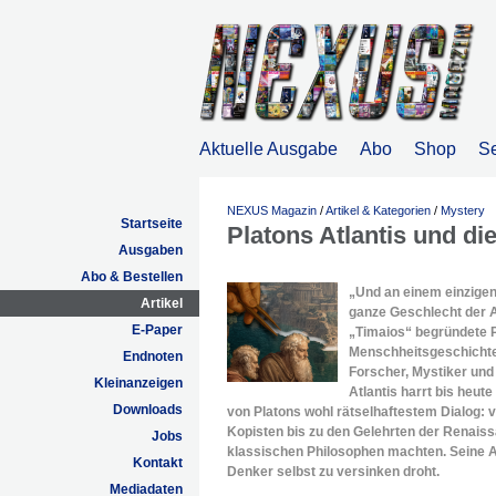
Aktuelle Ausgabe
Abo
Shop
S
NEXUS Magazin
/
Artikel & Kategorien
/
Mystery
Startseite
Platons Atlantis und di
Ausgaben
Abo & Bestellen
„Und an einem einzigen
Artikel
ganze Geschlecht der At
E-Paper
„Timaios“ begründete P
Menschheitsgeschichte.
Endnoten
Forscher, Mystiker und
Kleinanzeigen
Atlantis harrt bis heut
Downloads
von Platons wohl rätselhaftestem Dialog: v
Kopisten bis zu den Gelehrten der Renais
Jobs
klassischen Philosophen machten. Seine Ana
Kontakt
Denker selbst zu versinken droht.
Mediadaten