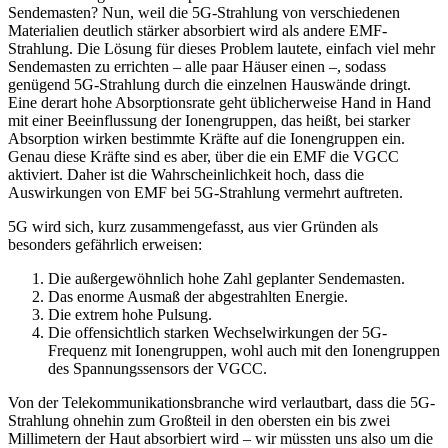
Sendemasten? Nun, weil die 5G-Strahlung von verschiedenen
Materialien deutlich stärker absorbiert wird als andere EMF-
Strahlung. Die Lösung für dieses Problem lautete, einfach viel mehr
Sendemasten zu errichten – alle paar Häuser einen –, sodass
genügend 5G-Strahlung durch die einzelnen Hauswände dringt.
Eine derart hohe Absorptionsrate geht üblicherweise Hand in Hand
mit einer Beeinflussung der Ionengruppen, das heißt, bei starker
Absorption wirken bestimmte Kräfte auf die Ionengruppen ein.
Genau diese Kräfte sind es aber, über die ein EMF die VGCC
aktiviert. Daher ist die Wahrscheinlichkeit hoch, dass die
Auswirkungen von EMF bei 5G-Strahlung vermehrt auftreten.
5G wird sich, kurz zusammengefasst, aus vier Gründen als
besonders gefährlich erweisen:
Die außergewöhnlich hohe Zahl geplanter Sendemasten.
Das enorme Ausmaß der abgestrahlten Energie.
Die extrem hohe Pulsung.
Die offensichtlich starken Wechselwirkungen der 5G-
Frequenz mit Ionengruppen, wohl auch mit den Ionengruppen
des Spannungssensors der VGCC.
Von der Telekommunikationsbranche wird verlautbart, dass die 5G-
Strahlung ohnehin zum Großteil in den obersten ein bis zwei
Millimetern der Haut absorbiert wird – wir müssten uns also um die