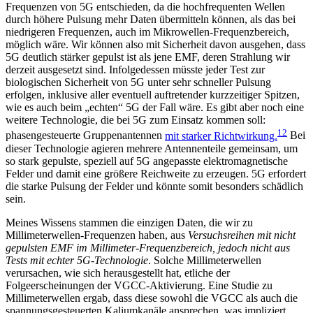
Frequenzen von 5G entschieden, da die hochfrequenten Wellen
durch höhere Pulsung mehr Daten übermitteln können, als das bei
niedrigeren Frequenzen, auch im Mikrowellen-Frequenzbereich,
möglich wäre. Wir können also mit Sicherheit davon ausgehen, dass
5G deutlich stärker gepulst ist als jene EMF, deren Strahlung wir
derzeit ausgesetzt sind. Infolgedessen müsste jeder Test zur
biologischen Sicherheit von 5G unter sehr schneller Pulsung
erfolgen, inklusive aller eventuell auftretender kurzzeitiger Spitzen,
wie es auch beim „echten“ 5G der Fall wäre. Es gibt aber noch eine
weitere Technologie, die bei 5G zum Einsatz kommen soll:
12
phasengesteuerte Gruppenantennen
mit starker Richtwirkung.
Bei
dieser Technologie agieren mehrere Antennenteile gemeinsam, um
so stark gepulste, speziell auf 5G angepasste elektromagnetische
Felder und damit eine größere Reichweite zu erzeugen. 5G erfordert
die starke Pulsung der Felder und könnte somit besonders schädlich
sein.
Meines Wissens stammen die einzigen Daten, die wir zu
Millimeterwellen-Frequenzen haben, aus
Versuchsreihen mit nicht
gepulsten EMF im Millimeter-Frequenzbereich, jedoch nicht aus
Tests mit echter 5G-Technologie
. Solche Millimeterwellen
verursachen, wie sich herausgestellt hat, etliche der
Folgeerscheinungen der VGCC-Aktivierung. Eine Studie zu
Millimeterwellen ergab, dass diese sowohl die VGCC als auch die
spannungsgesteuerten Kaliumkanäle ansprechen, was impliziert,