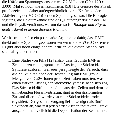
die Kräfte am Spannungssensor etwa 7,2 Millionen (20 x 120 x
3.000) Mal so hoch wie im Zellinnern. [5,8] Die Gesetze der Physik
prophezeien uns daher außergewöhnlich starke Kräfte bei der
Aktivierung der VGCC über den Spannungssensor. Die Biologie
sagt uns, die Calciumkanäle sind das „Hauptangriffsziel“ der EMF,
und die Physik verrät uns, warum das so ist.
Biologie und Physik
deuten damit in genau dieselbe Richtung
.
Wir haben hier also ein paar starke Argumente dafür, dass EMF
direkt auf die Spannungssensoren wirken und die VGCC aktivieren.
Es gibt aber noch einige andere Indizien, die diesen Standpunkt
stichhaltig untermauern.
Eine Studie von Pilla [12] ergab, dass gepulste EMF in
Zellkulturen einen „spontanen“ Anstieg der Stickoxid-
Synthese auslösen. Genauer gesagt zeigte der Versuch, dass
die Zellkulturen nach der Bestrahlung mit EMF große
Mengen von Ca2+-Ionen produziert haben mussten, was
einen starken Anstieg der Stickoxid-Synthese nach sich zog.
Das Stickoxid diffundierte dann aus den Zellen und dem sie
umgebenden Flüssigkeitsraum, ging in den gasförmigen
Zustand über und wurde von einer Stickoxidelektrode
registriert. Der gesamte Vorgang lief in weniger als fünf
Sekunden ab, was fast jeden erdenklichen indirekten Effekt,
ausgenommen vielleicht die Depolarisation der Zellmembran,