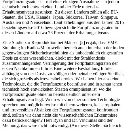
Fortpflanzungsrate ist – mit einer einzigen Ausnahme – in jedem
technisch hoch entwickelten Land der Erde unter das
Erhaltungsniveau gesunken. Zu diesen Ländern zählen alle EU-
Staaten, die USA, Kanada, Japan, Südkorea, Taiwan, Singapur,
Australien und Neuseeland. Laut Erhebungen aus den Jahren 2015
beziehungsweise 2016 bewegen sich die Fortpflanzungsraten in
diesen Ländern auf etwa 73 Prozent der Erhaltungsniveaus.
Eine Studie zur Reproduktion bei Mäusen [2] ergab, dass EMF-
Strahlung im Radio-/Mikrowellenbereich auch innerhalb der in den
gegenwärtigen Sicherheitsrichtlinien als unbedenklich eingestuften
Dosis zu einer wesentlichen, direkt mit der Strahlendosis
zusammenhängenden Verringerung der Fortpflanzungsraten der
ersten Nachkommen führte. Eine weitere Bestrahlung führte,
abhängig von der Dosis, zu völliger oder beinahe völliger Sterilität,
die sich großteils als irreversibel erwies. Wir haben hier also eine
Technologie, die die Fortpflanzung beeinflusst und in genau jenen
technisch hoch entwickelten Staaten omnipräsent ist, wo die
Fortpflanzungsrate ohnehin bereits deutlich unter dem
Erhaltungsniveau liegt. Wenn wir von einer solchen Technologie
sprechen und möglicherweise mit einem weiteren, katastrophalen
und irreversiblen Absinken der Fortpflanzungsraten konfrontiert
sind, sollten wir dann nicht die wissenschaftlichen Erkenntnisse
dazu berücksichtigen? Herr Ryan und Dr. Vinciũnas sind der
Meinung, das wäre nicht notwendig. (An dieser Stelle möchte ich