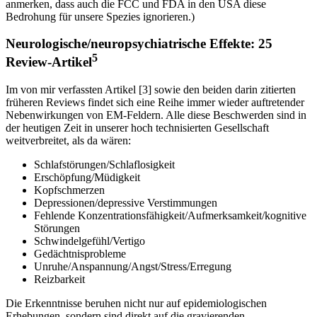
anmerken, dass auch die FCC und FDA in den USA diese
Bedrohung für unsere Spezies ignorieren.)
Neurologische/neuropsychiatrische Effekte: 25
5
Review-Artikel
Im von mir verfassten Artikel [3] sowie den beiden darin zitierten
früheren Reviews findet sich eine Reihe immer wieder auftretender
Nebenwirkungen von EM-Feldern. Alle diese Beschwerden sind in
der heutigen Zeit in unserer hoch technisierten Gesellschaft
weitverbreitet, als da wären:
Schlafstörungen/Schlaflosigkeit
Erschöpfung/Müdigkeit
Kopfschmerzen
Depressionen/depressive Verstimmungen
Fehlende Konzentrationsfähigkeit/Aufmerksamkeit/kognitive
Störungen
Schwindelgefühl/Vertigo
Gedächtnisprobleme
Unruhe/Anspannung/Angst/Stress/Erregung
Reizbarkeit
Die Erkenntnisse beruhen nicht nur auf epidemiologischen
Erhebungen, sondern sind direkt auf die gravierenden