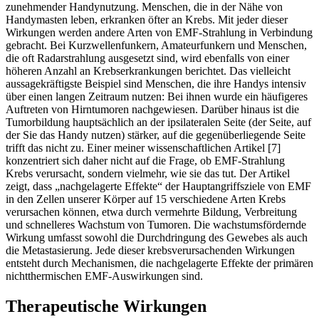
zunehmender Handynutzung. Menschen, die in der Nähe von
Handymasten leben, erkranken öfter an Krebs. Mit jeder dieser
Wirkungen werden andere Arten von EMF-Strahlung in Verbindung
gebracht. Bei Kurzwellenfunkern, Amateurfunkern und Menschen,
die oft Radarstrahlung ausgesetzt sind, wird ebenfalls von einer
höheren Anzahl an Krebserkrankungen berichtet. Das vielleicht
aussagekräftigste Beispiel sind Menschen, die ihre Handys intensiv
über einen langen Zeitraum nutzen: Bei ihnen wurde ein häufigeres
Auftreten von Hirntumoren nachgewiesen. Darüber hinaus ist die
Tumorbildung hauptsächlich an der ipsilateralen Seite (der Seite, auf
der Sie das Handy nutzen) stärker, auf die gegenüberliegende Seite
trifft das nicht zu. Einer meiner wissenschaftlichen Artikel [7]
konzentriert sich daher nicht auf die Frage, ob EMF-Strahlung
Krebs verursacht, sondern vielmehr, wie sie das tut. Der Artikel
zeigt, dass „nachgelagerte Effekte“ der Hauptangriffsziele von EMF
in den Zellen unserer Körper auf 15 verschiedene Arten Krebs
verursachen können, etwa durch vermehrte Bildung, Verbreitung
und schnelleres Wachstum von Tumoren. Die wachstumsfördernde
Wirkung umfasst sowohl die Durchdringung des Gewebes als auch
die Metastasierung. Jede dieser krebsverursachenden Wirkungen
entsteht durch Mechanismen, die nachgelagerte Effekte der primären
nichtthermischen EMF-Auswirkungen sind.
Therapeutische Wirkungen