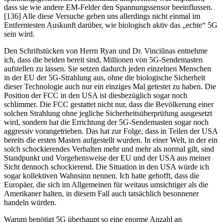
dass sie wie andere EM-Felder den Spannungssensor beeinflussen.
[136] Alle diese Versuche geben uns allerdings nicht einmal im
Entferntesten Auskunft darüber, wie biologisch aktiv das „echte“ 5G
sein wird.
Den Schriftstücken von Herrn Ryan und Dr. Vinciũnas entnehme
ich, dass die beiden bereit sind, Millionen von 5G-Sendemasten
aufstellen zu lassen. Sie setzen dadurch jeden einzelnen Menschen
in der EU der 5G-Strahlung aus, ohne die biologische Sicherheit
dieser Technologie auch nur ein einziges Mal getestet zu haben. Die
Position der FCC in den USA ist diesbezüglich sogar noch
schlimmer. Die FCC gestattet nicht nur, dass die Bevölkerung einer
solchen Strahlung ohne jegliche Sicherheitsüberprüfung ausgesetzt
wird, sondern hat die Errichtung der 5G-Sendemasten sogar noch
aggressiv vorangetrieben. Das hat zur Folge, dass in Teilen der USA
bereits die ersten Masten aufgestellt wurden. In einer Welt, in der ein
solch schockierendes Verhalten mehr und mehr als normal gilt, sind
Standpunkt und Vorgehensweise der EU und der USA aus meiner
Sicht dennoch schockierend. Die Situation in den USA würde ich
sogar kollektiven Wahnsinn nennen. Ich hatte gehofft, dass die
Europäer, die sich im Allgemeinen für weitaus umsichtiger als die
Amerikaner halten, in diesem Fall auch tatsächlich besonnener
handeln würden.
Warum benötigt 5G überhaupt so eine enorme Anzahl an