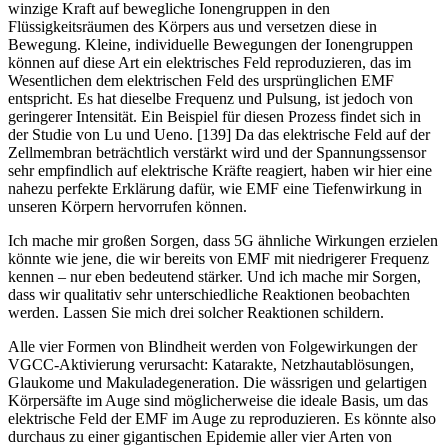
winzige Kraft auf bewegliche Ionengruppen in den
Flüssigkeitsräumen des Körpers aus und versetzen diese in
Bewegung. Kleine, individuelle Bewegungen der Ionengruppen
können auf diese Art ein elektrisches Feld reproduzieren, das im
Wesentlichen dem elektrischen Feld des ursprünglichen EMF
entspricht. Es hat dieselbe Frequenz und Pulsung, ist jedoch von
geringerer Intensität. Ein Beispiel für diesen Prozess findet sich in
der Studie von Lu und Ueno. [139] Da das elektrische Feld auf der
Zellmembran beträchtlich verstärkt wird und der Spannungssensor
sehr empfindlich auf elektrische Kräfte reagiert, haben wir hier eine
nahezu perfekte Erklärung dafür, wie EMF eine Tiefenwirkung in
unseren Körpern hervorrufen können.
Ich mache mir großen Sorgen, dass 5G ähnliche Wirkungen erzielen
könnte wie jene, die wir bereits von EMF mit niedrigerer Frequenz
kennen – nur eben bedeutend stärker. Und ich mache mir Sorgen,
dass wir qualitativ sehr unterschiedliche Reaktionen beobachten
werden. Lassen Sie mich drei solcher Reaktionen schildern.
Alle vier Formen von Blindheit werden von Folgewirkungen der
VGCC-Aktivierung verursacht: Katarakte, Netzhautablösungen,
Glaukome und Makuladegeneration. Die wässrigen und gelartigen
Körpersäfte im Auge sind möglicherweise die ideale Basis, um das
elektrische Feld der EMF im Auge zu reproduzieren. Es könnte also
durchaus zu einer gigantischen Epidemie aller vier Arten von