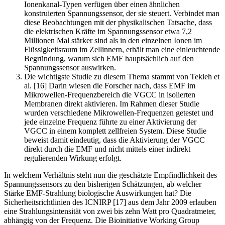
Ionenkanal-Typen verfügen über einen ähnlichen
konstruierten Spannungssensor, der sie steuert. Verbindet man
diese Beobachtungen mit der physikalischen Tatsache, dass
die elektrischen Kräfte im Spannungssensor etwa 7,2
Millionen Mal stärker sind als in den einzelnen Ionen im
Flüssigkeitsraum im Zellinnern, erhält man eine einleuchtende
Begründung, warum sich EMF hauptsächlich auf den
Spannungssensor auswirken.
Die wichtigste Studie zu diesem Thema stammt von Tekieh et
al. [16] Darin wiesen die Forscher nach, dass EMF im
Mikrowellen-Frequenzbereich die VGCC in isolierten
Membranen direkt aktivieren. Im Rahmen dieser Studie
wurden verschiedene Mikrowellen-Frequenzen getestet und
jede einzelne Frequenz führte zu einer Aktivierung der
VGCC in einem komplett zellfreien System. Diese Studie
beweist damit eindeutig, dass die Aktivierung der VGCC
direkt durch die EMF und nicht mittels einer indirekt
regulierenden Wirkung erfolgt.
In welchem Verhältnis steht nun die geschätzte Empfindlichkeit des
Spannungssensors zu den bisherigen Schätzungen, ab welcher
Stärke EMF-Strahlung biologische Auswirkungen hat? Die
Sicherheitsrichtlinien des ICNIRP [17] aus dem Jahr 2009 erlauben
eine Strahlungsintensität von zwei bis zehn Watt pro Quadratmeter,
abhängig von der Frequenz. Die Bioinitiative Working Group