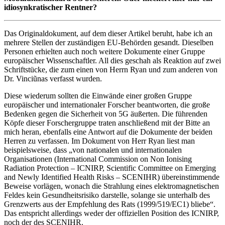
idiosynkratischer Rentner?
Das Originaldokument, auf dem dieser Artikel beruht, habe ich an
mehrere Stellen der zuständigen EU-Behörden gesandt. Dieselben
Personen erhielten auch noch weitere Dokumente einer Gruppe
europäischer Wissenschaftler. All dies geschah als Reaktion auf zwei
Schriftstücke, die zum einen von Herrn Ryan und zum anderen von
Dr. Vinciũnas verfasst wurden.
Diese wiederum sollten die Einwände einer großen Gruppe
europäischer und internationaler Forscher beantworten, die große
Bedenken gegen die Sicherheit von 5G äußerten. Die führenden
Köpfe dieser Forschergruppe traten anschließend mit der Bitte an
mich heran, ebenfalls eine Antwort auf die Dokumente der beiden
Herren zu verfassen. Im Dokument von Herr Ryan liest man
beispielsweise, dass „von nationalen und internationalen
Organisationen (International Commission on Non Ionising
Radiation Protection – ICNIRP, Scientific Committee on Emerging
and Newly Identified Health Risks – SCENIHR) übereinstimmende
Beweise vorlägen, wonach die Strahlung eines elektromagnetischen
Feldes kein Gesundheitsrisiko darstelle, solange sie unterhalb des
Grenzwerts aus der Empfehlung des Rats (1999/519/EC1) bliebe“.
Das entspricht allerdings weder der offiziellen Position des ICNIRP,
noch der des SCENIHR.