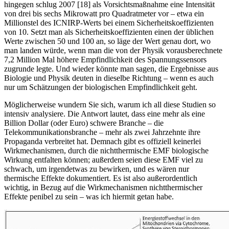
hingegen schlug 2007 [18] als Vorsichtsmaßnahme eine Intensität
von drei bis sechs Mikrowatt pro Quadratmeter vor – etwa ein
Millionstel des ICNIRP-Werts bei einem Sicherheitskoeffizienten
von 10. Setzt man als Sicherheitskoeffizienten einen der üblichen
Werte zwischen 50 und 100 an, so läge der Wert genau dort, wo
man landen würde, wenn man die von der Physik vorausberechnete
7,2 Million Mal höhere Empfindlichkeit des Spannungssensors
zugrunde legte. Und wieder könnte man sagen, die Ergebnisse aus
Biologie und Physik deuten in dieselbe Richtung – wenn es auch
nur um Schätzungen der biologischen Empfindlichkeit geht.
Möglicherweise wundern Sie sich, warum ich all diese Studien so
intensiv analysiere. Die Antwort lautet, dass eine mehr als eine
Billion Dollar (oder Euro) schwere Branche – die
Telekommunikationsbranche – mehr als zwei Jahrzehnte ihre
Propaganda verbreitet hat. Demnach gibt es offiziell keinerlei
Wirkmechanismen, durch die nichtthermische EMF biologische
Wirkung entfalten können; außerdem seien diese EMF viel zu
schwach, um irgendetwas zu bewirken, und es wären nur
thermische Effekte dokumentiert. Es ist also außerordentlich
wichtig, in Bezug auf die Wirkmechanismen nichtthermischer
Effekte penibel zu sein – was ich hiermit getan habe.