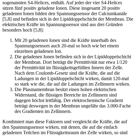
sogenannten S4-Helices, enthält. Auf jeder der vier S4-Helices
sitzen fünf positiv geladene Ionen. Diese insgesamt 20 positiv
geladenen Ionen bilden den Spannungssensor der Calciumkanäle
[5,8] und befinden sich in der Lipiddoppelschicht der Membran. Die
elektrischen Kräfte im Spannungssensor sind aus drei Gründen
besonders hoch [5,8]:
Mit 20 geladenen Ionen sind die Kräfte innerhalb des
Spannungssensors auch 20-mal so hoch wie bei einem
einzelnen geladenen Ion.
Die geladenen Ionen befinden sich in der Lipiddoppelschicht
der Membran. Dort beträgt die Permittivität nur etwa 1/120
der Permittivität im flüssigkeitsgefüllten Innern der Zelle.
Nach dem Coulomb-Gesetz sind die Kräfte, die auf die
Ladungen in der Lipiddoppelschicht wirken, damit 120-mal
so stark wie die, die auf die Ladungen im Zellinnern wirken.
Die Plasmamembran besitzt einen hohen elektrischen
Widerstand, die flüssigen Bereiche im Zellinnern sind
dagegen höchst leitfähig. Der elektrochemische Gradient
beträgt deswegen in der Membran ungefähr das 3.000-Fache
des Gradienten im Zellinnern.
Kombiniert man diese Faktoren und vergleicht die Kräfte, die auf
den Spannungssensor wirken, mit denen, die auf die einfach
geladenen Teilchen im Flüssigkeitsraum der Zelle wirken, so sind