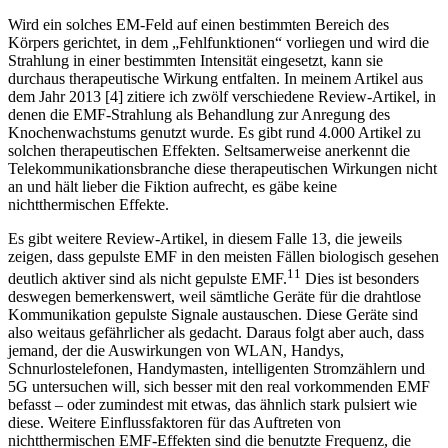
Wird ein solches EM-Feld auf einen bestimmten Bereich des
Körpers gerichtet, in dem „Fehlfunktionen“ vorliegen und wird die
Strahlung in einer bestimmten Intensität eingesetzt, kann sie
durchaus therapeutische Wirkung entfalten. In meinem Artikel aus
dem Jahr 2013 [4] zitiere ich zwölf verschiedene Review-Artikel, in
denen die EMF-Strahlung als Behandlung zur Anregung des
Knochenwachstums genutzt wurde. Es gibt rund 4.000 Artikel zu
solchen therapeutischen Effekten. Seltsamerweise anerkennt die
Telekommunikationsbranche diese therapeutischen Wirkungen nicht
an und hält lieber die Fiktion aufrecht, es gäbe keine
nichtthermischen Effekte.
Es gibt weitere Review-Artikel, in diesem Falle 13, die jeweils
zeigen, dass gepulste EMF in den meisten Fällen biologisch gesehen
11
deutlich aktiver sind als nicht gepulste EMF.
Dies ist besonders
deswegen bemerkenswert, weil sämtliche Geräte für die drahtlose
Kommunikation gepulste Signale austauschen. Diese Geräte sind
also weitaus gefährlicher als gedacht. Daraus folgt aber auch, dass
jemand, der die Auswirkungen von WLAN, Handys,
Schnurlostelefonen, Handymasten, intelligenten Stromzählern und
5G untersuchen will, sich besser mit den real vorkommenden EMF
befasst – oder zumindest mit etwas, das ähnlich stark pulsiert wie
diese. Weitere Einflussfaktoren für das Auftreten von
nichtthermischen EMF-Effekten sind die benutzte Frequenz, die