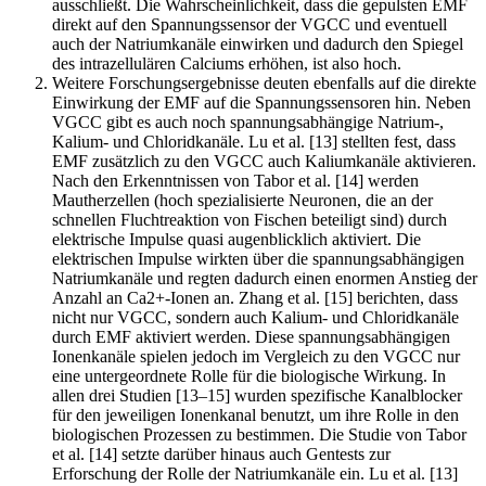
ausschließt. Die Wahrscheinlichkeit, dass die gepulsten EMF
direkt auf den Spannungssensor der VGCC und eventuell
auch der Natriumkanäle einwirken und dadurch den Spiegel
des intrazellulären Calciums erhöhen, ist also hoch.
Weitere Forschungsergebnisse deuten ebenfalls auf die direkte
Einwirkung der EMF auf die Spannungssensoren hin. Neben
VGCC gibt es auch noch spannungsabhängige Natrium-,
Kalium- und Chloridkanäle. Lu et al. [13] stellten fest, dass
EMF zusätzlich zu den VGCC auch Kaliumkanäle aktivieren.
Nach den Erkenntnissen von Tabor et al. [14] werden
Mautherzellen (hoch spezialisierte Neuronen, die an der
schnellen Fluchtreaktion von Fischen beteiligt sind) durch
elektrische Impulse quasi augenblicklich aktiviert. Die
elektrischen Impulse wirkten über die spannungsabhängigen
Natriumkanäle und regten dadurch einen enormen Anstieg der
Anzahl an Ca2+-Ionen an. Zhang et al. [15] berichten, dass
nicht nur VGCC, sondern auch Kalium- und Chloridkanäle
durch EMF aktiviert werden. Diese spannungsabhängigen
Ionenkanäle spielen jedoch im Vergleich zu den VGCC nur
eine untergeordnete Rolle für die biologische Wirkung. In
allen drei Studien [13–15] wurden spezifische Kanalblocker
für den jeweiligen Ionenkanal benutzt, um ihre Rolle in den
biologischen Prozessen zu bestimmen. Die Studie von Tabor
et al. [14] setzte darüber hinaus auch Gentests zur
Erforschung der Rolle der Natriumkanäle ein. Lu et al. [13]