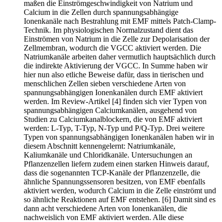
maßen die Einströmgeschwindigkeit von Natrium und
Calcium in die Zellen durch spannungsabhängige
Ionenkanäle nach Bestrahlung mit EMF mittels Patch-Clamp-
Technik. Im physiologischen Normalzustand dient das
Einströmen von Natrium in die Zelle zur Depolarisation der
Zellmembran, wodurch die VGCC aktiviert werden. Die
Natriumkanäle arbeiten daher vermutlich hauptsächlich durch
die indirekte Aktivierung der VGCC. In Summe haben wir
hier nun also etliche Beweise dafür, dass in tierischen und
menschlichen Zellen sieben verschiedene Arten von
spannungsabhängigen Ionenkanälen durch EMF aktiviert
werden. Im Review-Artikel [4] finden sich vier Typen von
spannungsabhängigen Calciumkanälen, ausgehend von
Studien zu Calciumkanalblockern, die von EMF aktiviert
werden: L-Typ, T-Typ, N-Typ und P/Q-Typ. Drei weitere
Typen von spannungsabhängigen Ionenkanälen haben wir in
diesem Abschnitt kennengelernt: Natriumkanäle,
Kaliumkanäle und Chloridkanäle. Untersuchungen an
Pflanzenzellen liefern zudem einen starken Hinweis darauf,
dass die sogenannten TCP-Kanäle der Pflanzenzelle, die
ähnliche Spannungssensoren besitzen, von EMF ebenfalls
aktiviert werden, wodurch Calcium in die Zelle einströmt und
so ähnliche Reaktionen auf EMF entstehen. [6] Damit sind es
dann acht verschiedene Arten von Ionenkanälen, die
nachweislich von EMF aktiviert werden. Alle diese