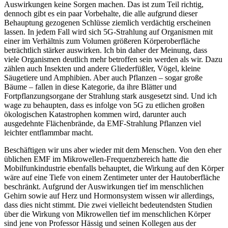
Auswirkungen keine Sorgen machen. Das ist zum Teil richtig,
dennoch gibt es ein paar Vorbehalte, die alle aufgrund dieser
Behauptung gezogenen Schlüsse ziemlich verdächtig erscheinen
lassen. In jedem Fall wird sich 5G-Strahlung auf Organismen mit
einer im Verhältnis zum Volumen größeren Körperoberfläche
beträchtlich stärker auswirken. Ich bin daher der Meinung, dass
viele Organismen deutlich mehr betroffen sein werden als wir. Dazu
zählen auch Insekten und andere Gliederfüßler, Vögel, kleine
Säugetiere und Amphibien. Aber auch Pflanzen – sogar große
Bäume – fallen in diese Kategorie, da ihre Blätter und
Fortpflanzungsorgane der Strahlung stark ausgesetzt sind. Und ich
wage zu behaupten, dass es infolge von 5G zu etlichen großen
ökologischen Katastrophen kommen wird, darunter auch
ausgedehnte Flächenbrände, da EMF-Strahlung Pflanzen viel
leichter entflammbar macht.
Beschäftigen wir uns aber wieder mit dem Menschen. Von den eher
üblichen EMF im Mikrowellen-Frequenzbereich hatte die
Mobilfunkindustrie ebenfalls behauptet, die Wirkung auf den Körper
wäre auf eine Tiefe von einem Zentimeter unter der Hautoberfläche
beschränkt. Aufgrund der Auswirkungen tief im menschlichen
Gehirn sowie auf Herz und Hormonsystem wissen wir allerdings,
dass dies nicht stimmt. Die zwei vielleicht bedeutendsten Studien
über die Wirkung von Mikrowellen tief im menschlichen Körper
sind jene von Professor Hässig und seinen Kollegen aus der