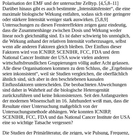
Polarisation der EMF und der untersuchte Zelltyp. [4,5,8–11]
Darüber hinaus gibt es auch bestimmte „Intensitätsfenster“, die eine
maximale biologische Wirkung entfalten, sodass sich eine geringere
oder stärkere Intensität weniger stark auswirken. [5,8,9]
Untersuchungen zu diesen Fenstereffekten zeigen ganz eindeutig,
dass die Zusammenhänge zwischen Dosis und Wirkung weder
linear noch gleichmäßig sind. Es ist daher schwierig bis unmöglich,
die Wirkung anhand der relativen Intensität vorherzusagen, selbst
wenn alle anderen Faktoren gleich bleiben. Der Einfluss dieser
Faktoren wird von ICNIRP, SCENIHR, FCC, FDA und dem
National Cancer Institute der USA sowie vielen anderen
wirtschaftsfreundlichen Gruppierungen völlig außer Acht gelassen.
Alle diese Organisationen kommen zu dem Schluss, die „Ergebnisse
seien inkonsistent“, weil sie Studien vergleichen, die oberflächlich
ähnlich sind, sich aber in den beschriebenen kausalen
Einflussfaktoren unterscheiden. Die beobachteten Abweichungen
sind daher in Wahrheit auf die biologische Heterogenität
zurückzuführen und keine Inkonsistenzen. Seit den Anfangszeiten
der modernen Wissenschaft im 16. Jahrhundert weiß man, dass die
Resultate einer Untersuchung maßgeblich von der
Untersuchungsmethode abhängen. Wie konnten ICNIRP,
SCENIHR, FCC, FDA und das National Cancer Institute der USA
eine so wichtige Tatsache vergessen?
Die Studien der Primärliteratur, die zeigen, wie Puls­ung, Frequenz,