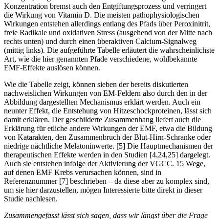
Konzentration bremst auch den Entgiftungsprozess und verringert
die Wirkung von Vitamin D. Die meisten pathophysiologischen
Wirkungen entstehen allerdings entlang des Pfads über Peroxinitrit,
freie Radikale und oxidativen Stress (ausgehend von der Mitte nach
rechts unten) und durch einen überaktiven Calcium-Signalweg
(mittig links). Die aufgeführte Tabelle erläutert die wahrscheinlichste
Art, wie die hier genannten Pfade verschiedene, wohlbekannte
EMF-Effekte auslösen können.
Wie die Tabelle zeigt, können sieben der bereits diskutierten
nachweislichen Wirkungen von EM-Feldern also durch den in der
Abbildung dargestellten Mechanismus erklärt werden. Auch ein
neunter Effekt, die Entstehung von Hitzeschockproteinen, lässt sich
damit erklären. Der geschilderte Zusammenhang liefert auch die
Erklärung für etliche andere Wirkungen der EMF, etwa die Bildung
von Katarakten, den Zusammenbruch der Blut-Hirn-Schranke oder
niedrige nächtliche Melatoninwerte. [5] Die Hauptmechanismen der
therapeutischen Effekte werden in den Studien [4,24,25] dargelegt.
Auch sie entstehen infolge der Aktivierung der VGCC. 15 Wege,
auf denen EMF Krebs verursachen können, sind in
Referenznummer [7] beschrieben – da diese aber zu komplex sind,
um sie hier darzustellen, mögen Interessierte bitte direkt in dieser
Studie nachlesen.
Zusammengefasst lässt sich sagen, dass wir längst über die Frage