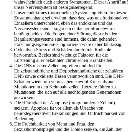
wahrscheinlich auch anderen Symptomen. Dieser Angriff auf
unser Nervensystem ist besorgniserregend.
Unser endokrines (hormonelles) System angreifen. In diesem
Zusammenhang sei erwähnt, dass das, was uns funktional von
Einzellern unterscheidet, eben das endokrine und das
Nervensystem sind – sogar ein einfacher Strudelwurm
benötigt beides. Die Folgen einer Störung dieser beiden
Regulierungssysteme sind immens, die dahin gehenden
Forschungsergebnisse zu ignorieren wäre daher fahrlässig.
Oxidativen Stress und Schäden durch freie Radikale
hervorrufen. Beides sind wichtige Faktoren für die
Entstehung aller bekannten chronischen Krankheiten.
Die DNS unserer Zellen angreifen und dort für
Einzelstrangbrüche und Doppelstrangbrüche der zellulären
DNS sowie oxidierte Basen verantwortlich sind. Die DNS-
Schäden wiederum verursachen sowohl Krebs als auch
Mutationen in den Keimbahnzellen. Letztere führen zu
Mutationen, die sich auf alle nachfolgenden Generationen
auswirken.
Die Häufigkeit der Apoptose (programmierter Zelltod)
steigern. Apoptose ist vor allem als Ursache von
neurodegenerativen Erkrankungen und Unfruchtbarkeit von
Bedeutung.
Die Fruchtbarkeit von Mann und Frau, den
Sexualhormonspiegel und die Libido senken, die Zahl der