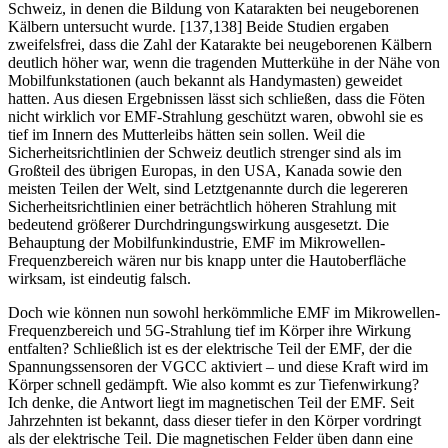
Schweiz, in denen die Bildung von Katarakten bei neugeborenen
Kälbern untersucht wurde. [137,138] Beide Studien ergaben
zweifelsfrei, dass die Zahl der Katarakte bei neugeborenen Kälbern
deutlich höher war, wenn die tragenden Mutterkühe in der Nähe von
Mobilfunkstationen (auch bekannt als Handymasten) geweidet
hatten. Aus diesen Ergebnissen lässt sich schließen, dass die Föten
nicht wirklich vor EMF-Strahlung geschützt waren, obwohl sie es
tief im Innern des Mutterleibs hätten sein sollen. Weil die
Sicherheitsrichtlinien der Schweiz deutlich strenger sind als im
Großteil des übrigen Europas, in den USA, Kanada sowie den
meisten Teilen der Welt, sind Letztgenannte durch die legereren
Sicherheitsrichtlinien einer beträchtlich höheren Strahlung mit
bedeutend größerer Durchdringungswirkung ausgesetzt. Die
Behauptung der Mobilfunkindustrie, EMF im Mikrowellen-
Frequenzbereich wären nur bis knapp unter die Hautoberfläche
wirksam, ist eindeutig falsch.
Doch wie können nun sowohl herkömmliche EMF im Mikrowellen-
Frequenzbereich und 5G-Strahlung tief im Körper ihre Wirkung
entfalten? Schließlich ist es der elektrische Teil der EMF, der die
Spannungssensoren der VGCC aktiviert – und diese Kraft wird im
Körper schnell gedämpft. Wie also kommt es zur Tiefenwirkung?
Ich denke, die Antwort liegt im magnetischen Teil der EMF. Seit
Jahrzehnten ist bekannt, dass dieser tiefer in den Körper vordringt
als der elektrische Teil. Die magnetischen Felder üben dann eine