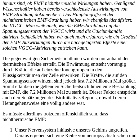
hinaus sind, ob EMF nichtthermische Wirkungen haben. Genügend
Wissenschaftler haben bereits verschiedenste Auswirkungen von
EMF-Strahlung dokumentiert. Das Hauptangriffsziel der
nichtthermischen EMF-Strahlung haben wir ebenfalls identifiziert:
die VGCC. Man weiß auch, wie die EMF-Strahlung auf die
Spannungssensoren der VGCC wirkt und die Calciumkanäle
aktiviert. Schließlich haben wir auch noch erfahren, wie ein Großteil
der EMF-Auswirkungen durch die nachgelagerten Effekte einer
solchen VGCC-Aktivierung entstehen kann.
Die gegenwärtigen Sicherheitsrichtlinien wurden nur anhand der
thermischen Effekte erstellt. Die Erwärmung entsteht vorrangig
durch Kräfte, die auf einzelne Ionengruppen in den
Flüssigkeitsräumen der Zelle einwirken. Die Kräfte, die auf den
Spannungssensor wirken, sind jedoch fast 7,2 Millionen Mal größer.
Somit erlauben die geltenden Sicherheitsrichtlinien eine Bestrahlung
mit EMF, die 7,2 Millionen Mal zu stark ist. Dieser Faktor entspricht
auch den Schätzungen des BioInitiative-Reports, obwohl deren
Herangehensweise eine völlig andere war.
Es müsste allerdings trotzdem offensichtlich sein, dass
nichtthermische EMF:
Unser Nervensystem inklusive unseres Gehirns angreifen.
Daraus ergeben sich eine Reihe von neuropsychiatrischen und