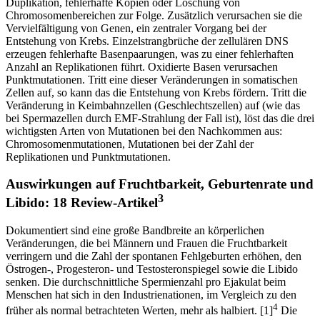
Duplikation, fehlerhafte Kopien oder Löschung von
Chromosomenbereichen zur Folge. Zusätzlich verursachen sie die
Vervielfältigung von Genen, ein zentraler Vorgang bei der
Entstehung von Krebs. Einzelstrangbrüche der zellulären DNS
erzeugen fehlerhafte Basenpaarungen, was zu einer fehlerhaften
Anzahl an Replikationen führt. Oxidierte Basen verursachen
Punktmutationen. Tritt eine dieser Veränderungen in somatischen
Zellen auf, so kann das die Entstehung von Krebs fördern. Tritt die
Veränderung in Keimbahnzellen (Geschlechtszellen) auf (wie das
bei Spermazellen durch EMF-Strahlung der Fall ist), löst das die drei
wichtigsten Arten von Mutationen bei den Nachkommen aus:
Chromosomenmutationen, Mutationen bei der Zahl der
Replikationen und Punktmutationen.
Auswirkungen auf Fruchtbarkeit, Geburtenrate und
3
Libido: 18 Review-Artikel
Dokumentiert sind eine große Bandbreite an körperlichen
Veränderungen, die bei Männern und Frauen die Fruchtbarkeit
verringern und die Zahl der spontanen Fehlgeburten erhöhen, den
Östrogen-, Progesteron- und Testosteronspiegel sowie die Libido
senken. Die durchschnittliche Spermienzahl pro Ejakulat beim
Menschen hat sich in den Industrienationen, im Vergleich zu den
4
früher als normal betrachteten Werten, mehr als halbiert. [1]
Die