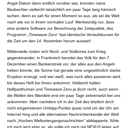
Angst-Datum dann endlich vorüber war, konnten naive
Beobachter vielleicht tatsächlich ein paar Tage lang hämisch
lachen, denn es sah für einen Moment so aus, als sei die Welt
nach wie vor in ihrem normalen Lauf. Merkwürdig nur, dass
eine andere Software zur Berechnung der Zeitqualität, das
Programm „Timewave Zero“ fast identische Verlaufskurven für
die Zeit um den 14. November herum auswarf.
Mittlerweile rüsten sich Nord- und Südkorea zum Krieg
gegeneinander; in Frankreich bereitet das Volk für den 7.
Dezember einen Bankenstreik vor, der alles aus den Angeln
heben könnte; die Sonne hat gerade eine ungewöhnlich starke
Eruption erzeugt, und wer weiß, was noch alles passieren wird,
bis dieses Heft bei Ihnen ankommt. Vielleicht hatten
Halfpasthuman und Timewave Zero ja doch recht, auch wenn
die Wellen des Wandels erst ein paar Tage zeitversetzt bei uns
ankommen. Aber nachdem ich in der Zeit des letztlich doch
nicht eingetretenen Umkipp-Punkts quasi rund um die Uhr am
Internet hing und alle alternativen Nachrichtenkanäle der Welt
nach „frischen Weltuntergangsnachrichten“ abklapperte, fühle
ich mich jetzt eher so, als sollte ich mich mit NEXUS lieber auf