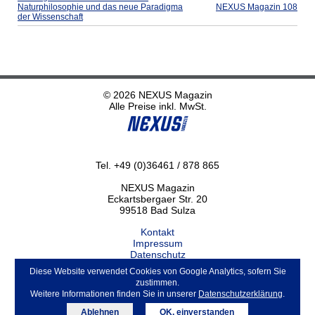
Naturphilosophie und das neue Paradigma
NEXUS Magazin 108
der Wissenschaft
© 2026 NEXUS Magazin
Alle Preise inkl. MwSt.
Tel. +49 (0)36461 / 878 865
NEXUS Magazin
Eckartsbergaer Str. 20
99518 Bad Sulza
Kontakt
Impressum
Datenschutz
Haftungsausschluss
Diese Website verwendet Cookies von Google Analytics, sofern Sie
ABO kündigen
zustimmen.
Weitere Informationen finden Sie in unserer
Datenschutzerklärung
.
Ablehnen
OK, einverstanden