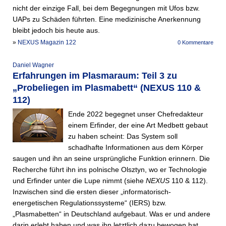
nicht der einzige Fall, bei dem Begegnungen mit Ufos bzw.
UAPs zu Schäden führten. Eine medizinische Anerkennung
bleibt jedoch bis heute aus.
»
NEXUS Magazin 122
0 Kommentare
Daniel Wagner
Erfahrungen im Plasmaraum: Teil 3 zu
„Probeliegen im Plasmabett“ (NEXUS 110 &
112)
Ende 2022 begegnet unser Chefredakteur
einem Erfinder, der eine Art Medbett gebaut
zu haben scheint: Das System soll
schadhafte Informationen aus dem Körper
saugen und ihn an seine ursprüngliche Funktion erinnern. Die
Recherche führt ihn ins polnische Olsztyn, wo er Technologie
und Erfinder unter die Lupe nimmt (siehe
NEXUS
110 & 112).
Inzwischen sind die ersten dieser „informatorisch-
energetischen Regulationssysteme“ (IERS) bzw.
„Plasmabetten“ in Deutschland aufgebaut. Was er und andere
darin erlebt haben und was ihn letztlich dazu bewogen hat,