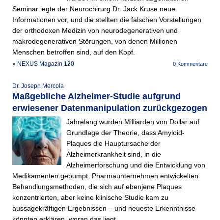
Seminar legte der Neurochirurg Dr. Jack Kruse neue
Informationen vor, und die stellten die falschen Vorstellungen
der orthodoxen Medizin von neurodegenerativen und
makrodegenerativen Störungen, von denen Millionen
Menschen betroffen sind, auf den Kopf.
»
NEXUS Magazin 120
0 Kommentare
Dr. Joseph Mercola
Maßgebliche Alzheimer-Studie aufgrund
erwiesener Datenmanipulation zurückgezogen
Jahrelang wurden Milliarden von Dollar auf
Grundlage der Theorie, dass Amyloid-
Plaques die Haupt­ursache der
Alzheimerkrankheit sind, in die
Alzheimerforschung und die Entwicklung von
Medikamenten gepumpt. Pharma­unternehmen entwickelten
Behandlungsmethoden, die sich auf ebenjene Plaques
konzentrierten, aber keine klinische Studie kam zu
aussagekräftigen Ergebnissen – und neueste Erkenntnisse
könnten erklären, woran das liegt.