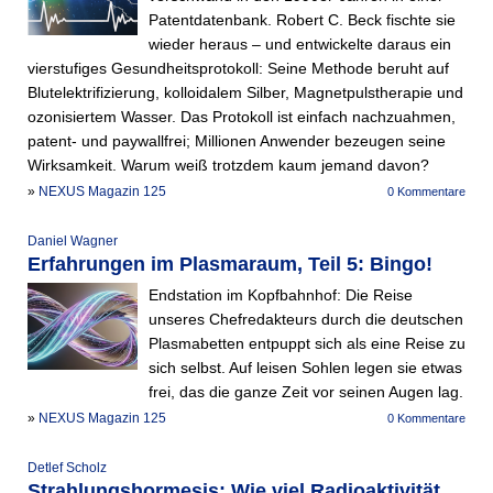
Patentdatenbank. Robert C. Beck fischte sie
wieder heraus – und entwickelte daraus ein
vierstufiges Gesundheitsprotokoll: Seine Methode beruht auf
Blutelektrifizierung, kolloidalem Silber, Magnetpulstherapie und
ozonisiertem Wasser. Das Protokoll ist einfach nachzuahmen,
patent- und paywallfrei; Millionen Anwender bezeugen seine
Wirksamkeit. Warum weiß trotzdem kaum jemand davon?
»
NEXUS Magazin 125
0 Kommentare
Daniel Wagner
Erfahrungen im Plasmaraum, Teil 5: Bingo!
Endstation im Kopfbahnhof: Die Reise
unseres Chefredakteurs durch die deutschen
Plasmabetten entpuppt sich als eine Reise zu
sich selbst. Auf leisen Sohlen legen sie etwas
frei, das die ganze Zeit vor seinen Augen lag.
»
NEXUS Magazin 125
0 Kommentare
Detlef Scholz
Strahlungshormesis: Wie viel Radioaktivität