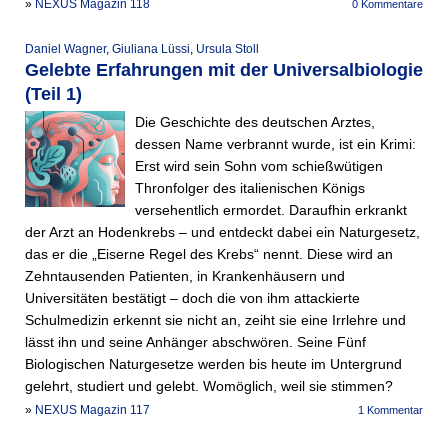
»
NEXUS Magazin 118
0 Kommentare
Daniel Wagner
,
Giuliana Lüssi
,
Ursula Stoll
Gelebte Erfahrungen mit der Universalbiologie
(Teil 1)
Die Geschichte des deutschen Arztes,
dessen Name verbrannt wurde, ist ein Krimi:
Erst wird sein Sohn vom schießwütigen
Thronfolger des italienischen Königs
versehentlich ermordet. Daraufhin erkrankt
der Arzt an Hodenkrebs – und entdeckt dabei ein Naturgesetz,
das er die „Eiserne Regel des Krebs“ nennt. Diese wird an
Zehntausenden Patienten, in Krankenhäusern und
Universitäten bestätigt – doch die von ihm attackierte
Schulmedizin erkennt sie nicht an, zeiht sie eine Irrlehre und
lässt ihn und seine Anhänger abschwören. Seine Fünf
Biologischen Naturgesetze werden bis heute im Untergrund
gelehrt, studiert und gelebt. Womöglich, weil sie stimmen?
»
NEXUS Magazin 117
1 Kommentar