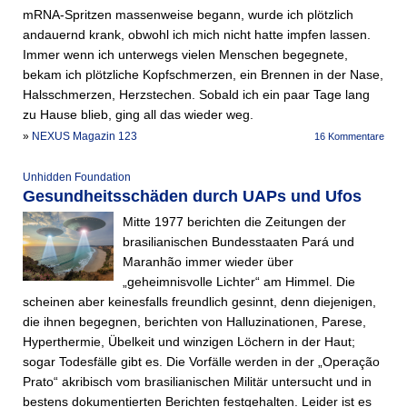
mRNA-Spritzen massenweise begann, wurde ich plötzlich
andauernd krank, obwohl ich mich nicht hatte impfen lassen.
Immer wenn ich unterwegs vielen Menschen begegnete,
bekam ich plötzliche Kopfschmerzen, ein Brennen in der Nase,
Halsschmerzen, Herzstechen. Sobald ich ein paar Tage lang
zu Hause blieb, ging all das wieder weg.
»
NEXUS Magazin 123
16 Kommentare
Unhidden Foundation
Gesundheitsschäden durch UAPs und Ufos
Mitte 1977 berichten die Zeitungen der
brasilianischen Bundesstaaten Pará und
Maranhão immer wieder über
„geheimnisvolle Lichter“ am Himmel. Die
scheinen aber keinesfalls freundlich gesinnt, denn diejenigen,
die ihnen begegnen, berichten von Halluzinationen, Parese,
Hyperthermie, Übelkeit und winzigen Löchern in der Haut;
sogar Todesfälle gibt es. Die Vorfälle werden in der „Operação
Prato“ akribisch vom brasilianischen Militär untersucht und in
bestens dokumentierten Berichten festgehalten. Leider ist es