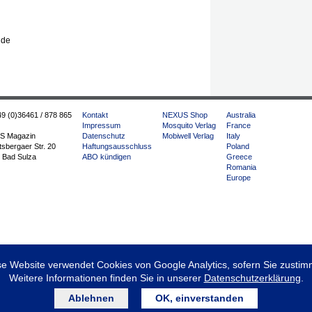
 de
49 (0)36461 / 878 865
Kontakt
NEXUS Shop
Australia
Impressum
Mosquito Verlag
France
S Magazin
Datenschutz
Mobiwell Verlag
Italy
sbergaer Str. 20
Haftungsausschluss
Poland
 Bad Sulza
ABO kündigen
Greece
Romania
Europe
se Website verwendet Cookies von Google Analytics, sofern Sie zustim
Weitere Informationen finden Sie in unserer
Datenschutzerklärung
.
Ablehnen
OK, einverstanden