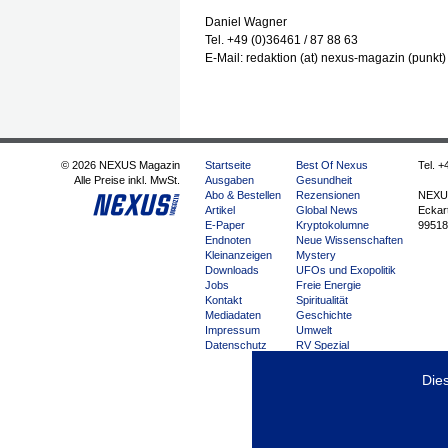
Daniel Wagner
Tel. +49 (0)36461 / 87 88 63
E-Mail: redaktion (at) nexus-magazin (punkt)
© 2026 NEXUS Magazin
Startseite
Best Of Nexus
Tel. +
Alle Preise inkl. MwSt.
Ausgaben
Gesundheit
Abo & Bestellen
Rezensionen
NEXU
Artikel
Global News
Eckart
E-Paper
Kryptokolumne
99518
Endnoten
Neue Wissenschaften
Kleinanzeigen
Mystery
Downloads
UFOs und Exopolitik
Jobs
Freie Energie
Kontakt
Spiritualität
Mediadaten
Geschichte
Impressum
Umwelt
Datenschutz
RV Spezial
Loose Footage
Forscher forschen
Die
Impfkritik
Interview