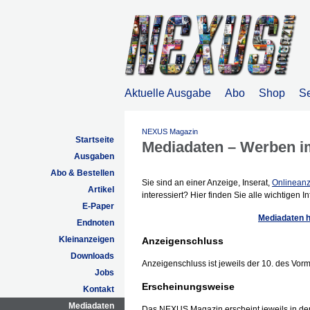
Aktuelle Ausgabe
Abo
Shop
S
NEXUS Magazin
Startseite
Mediadaten – Werben 
Ausgaben
Abo & Bestellen
Sie sind an einer Anzeige, Inserat,
Onlinean
Artikel
interessiert? Hier finden Sie alle wichtigen I
E-Paper
Mediadaten h
Endnoten
Kleinanzeigen
Anzeigenschluss
Downloads
Anzeigenschluss ist jeweils der 10. des Vor
Jobs
Erscheinungsweise
Kontakt
Mediadaten
Das NEXUS Magazin erscheint jeweils in d