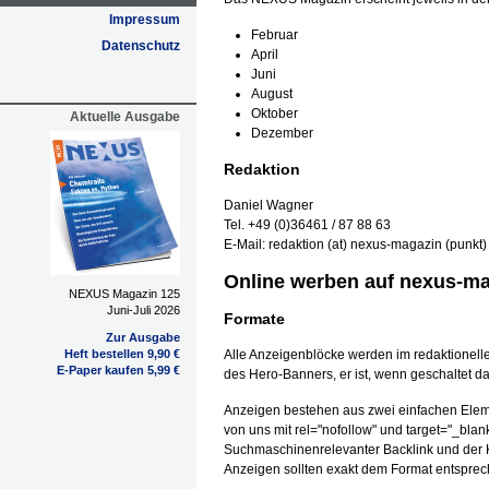
Impressum
Februar
Datenschutz
April
Juni
August
Oktober
Aktuelle Ausgabe
Dezember
Redaktion
Daniel Wagner
Tel. +49 (0)36461 / 87 88 63
E-Mail: redaktion (at) nexus-magazin (punkt)
Online werben auf nexus-ma
NEXUS Magazin 125
Juni-Juli 2026
Formate
Zur Ausgabe
Heft bestellen 9,90 €
Alle Anzeigenblöcke werden im redaktionell
E-Paper kaufen 5,99 €
des Hero-Banners, er ist, wenn geschaltet da
Anzeigen bestehen aus zwei einfachen Eleme
von uns mit rel="nofollow" und target="_blan
Suchmaschinenrelevanter Backlink und der Kl
Anzeigen sollten exakt dem Format entsprech