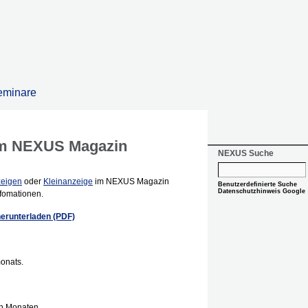
eminare
im NEXUS Magazin
NEXUS Suche
zeigen
oder
Kleinanzeige
im NEXUS Magazin
Benutzerdefinierte Suche
Datenschutzhinweis Google
nfomationen.
erunterladen (PDF)
monats.
en Monaten