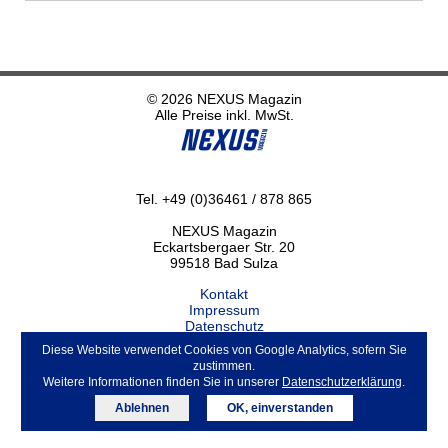
© 2026 NEXUS Magazin
Alle Preise inkl. MwSt.
Tel. +49 (0)36461 / 878 865
NEXUS Magazin
Eckartsbergaer Str. 20
99518 Bad Sulza
Kontakt
Impressum
Datenschutz
Haftungsausschluss
Diese Website verwendet Cookies von Google Analytics, sofern Sie
ABO kündigen
zustimmen.
Weitere Informationen finden Sie in unserer
Datenschutzerklärung
.
Ablehnen
OK, einverstanden