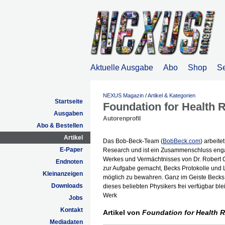
Aktuelle Ausgabe
Abo
Shop
S
NEXUS Magazin
/
Artikel & Kategorien
Startseite
Foundation for Health 
Ausgaben
Autorenprofil
Abo & Bestellen
Artikel
Das Bob-Beck-Team (
BobBeck.com
) arbeit
E-Paper
Research und ist ein Zusammenschluss enga
Werkes und Vermächtnisses von Dr. Robert C
Endnoten
zur Aufgabe gemacht, Becks Protokolle und 
Kleinanzeigen
möglich zu bewahren. Ganz im Geiste Becks s
Downloads
dieses beliebten Physikers frei verfügbar bl
Werk
Jobs
Kontakt
Artikel von
Foundation for Health 
Mediadaten