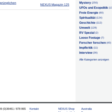
Mystery
sprünglichen
(250)
NEXUS Magazin 125
UFOs und Exopolitik
(1
Freie Energie
(60)
Spiritualität
(124)
Geschichte
(112)
Umwelt
(128)
RV Spezial
(2)
Loose Footage
(7)
Forscher forschen
(40)
Impfkritik
(11)
Interview
(36)
Alle Kategorien anzeigen
49 (0)36461 / 878 865
Kontakt
NEXUS Shop
Australia