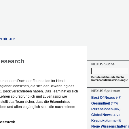
eminare
Research
NEXUS Suche
Benutzerdefinierte Suche
Datenschutzhinweis Google
et unter dem Dach der Foundation for Health
gierter Menschen, die sich der Bewahrung des
NEXUS Spektrum
. Beck verschrieben haben. Das Team hat es sich
Lehren so ursprünglich und zuverlässig wie
Best Of Nexus
(48)
tellt das Team sicher, dass die Erkenntnisse
Gesundheit
(325)
eiben und allen zugänglich sind, die nach seinem
Rezensionen
(307)
Global News
(372)
Kryptokolumne
(8)
Research
Neue Wissenschaften