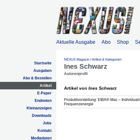
Aktuelle Ausgabe
Abo
Shop
S
NEXUS Magazin
/
Artikel & Kategorien
Startseite
Ines Schwarz
Ausgaben
Autorenprofil
Abo & Bestellen
Artikel
Artikel von
Ines Schwarz
E-Paper
Produktvorstellung: EIBA®-Mac – Individualis
Endnoten
Frequenzenergie
Kleinanzeigen
Downloads
Jobs
Kontakt
Mediadaten