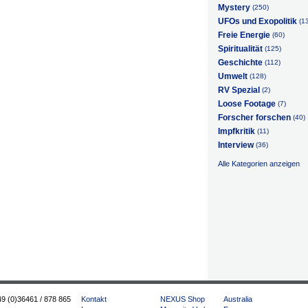
Mystery
(250)
UFOs und Exopolitik
(1
Freie Energie
(60)
Spiritualität
(125)
Geschichte
(112)
Umwelt
(128)
RV Spezial
(2)
Loose Footage
(7)
Forscher forschen
(40)
Impfkritik
(11)
Interview
(36)
Alle Kategorien anzeigen
49 (0)36461 / 878 865
Kontakt
NEXUS Shop
Australia