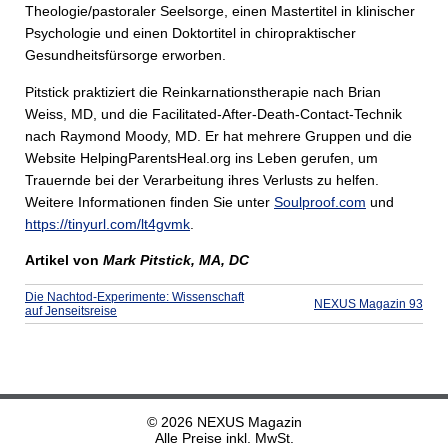
Theologie/pastoraler Seelsorge, einen Mastertitel in klinischer
Psychologie und einen Doktortitel in chiropraktischer
Gesundheitsfürsorge erworben.
Pitstick praktiziert die Reinkarnationstherapie nach Brian
Weiss, MD, und die Facilitated-After-Death-Contact-Technik
nach Raymond Moody, MD. Er hat mehrere Gruppen und die
Website HelpingParentsHeal.org ins Leben gerufen, um
Trauernde bei der Verarbeitung ihres Verlusts zu helfen.
Weitere Informationen finden Sie unter
Soulproof.com
und
https://tinyurl.com/lt4gvmk
.
Artikel von
Mark Pitstick, MA, DC
Die Nachtod-Experimente: Wissenschaft
NEXUS Magazin 93
auf Jenseitsreise
© 2026 NEXUS Magazin
Alle Preise inkl. MwSt.