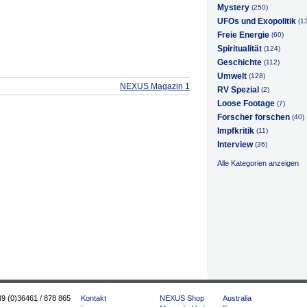
Mystery
(250)
UFOs und Exopolitik
(1
Freie Energie
(60)
Spiritualität
(124)
Geschichte
(112)
Umwelt
(128)
NEXUS Magazin 1
RV Spezial
(2)
Loose Footage
(7)
Forscher forschen
(40)
Impfkritik
(11)
Interview
(36)
Alle Kategorien anzeigen
49 (0)36461 / 878 865
Kontakt
NEXUS Shop
Australia