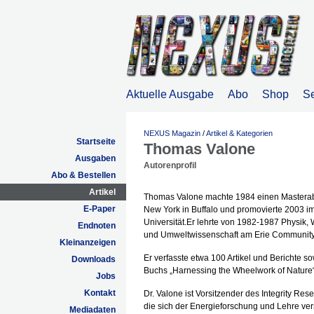
Aktuelle Ausgabe
Abo
Shop
S
NEXUS Magazin
/
Artikel & Kategorien
Startseite
Thomas Valone
Ausgaben
Autorenprofil
Abo & Bestellen
Artikel
Thomas Valone machte 1984 einen Masterabsc
E-Paper
New York in Buffalo und promovierte 2003 
Universität.Er lehrte von 1982-1987 Physik,
Endnoten
und Umweltwissenschaft am Erie Community 
Kleinanzeigen
Er verfasste etwa 100 Artikel und Berichte 
Downloads
Buchs „Harnessing the Wheelwork of Nature“
Jobs
Kontakt
Dr. Valone ist Vorsitzender des Integrity Res
die sich der Energieforschung und Lehre vers
Mediadaten