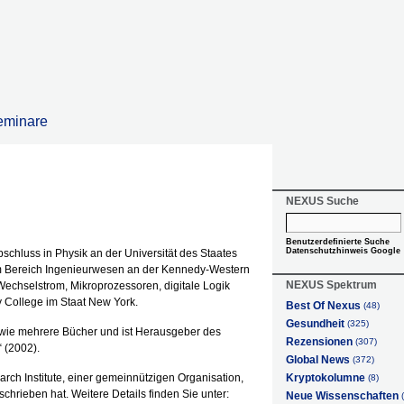
eminare
NEXUS Suche
Benutzerdefinierte Suche
Datenschutzhinweis Google
hluss in Physik an der Universität des Staates
im Bereich Ingenieurwesen an der Kennedy-Western
NEXUS Spektrum
 Wechselstrom, Mikroprozessoren, digitale Logik
College im Staat New York.
Best Of Nexus
(48)
Gesundheit
(325)
sowie mehrere Bücher und ist Herausgeber des
Rezensionen
(307)
 (2002).
Global News
(372)
earch Institute, einer gemeinnützigen Organisation,
Kryptokolumne
(8)
chrieben hat. Weitere Details finden Sie unter:
Neue Wissenschaften