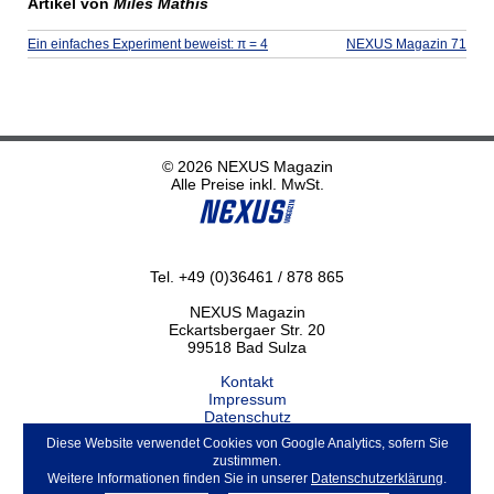
Artikel von
Miles Mathis
Ein einfaches Experiment beweist: π = 4
NEXUS Magazin 71
© 2026 NEXUS Magazin
Alle Preise inkl. MwSt.
Tel. +49 (0)36461 / 878 865
NEXUS Magazin
Eckartsbergaer Str. 20
99518 Bad Sulza
Kontakt
Impressum
Datenschutz
Haftungsausschluss
Diese Website verwendet Cookies von Google Analytics, sofern Sie
ABO kündigen
zustimmen.
Weitere Informationen finden Sie in unserer
Datenschutzerklärung
.