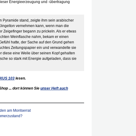
dieser Energieerzeugung und -übertragung
n Pyramide stand, zeigte ihm sein arabischer
Klingelton vernehmen kann, wenn man die
r Zeigefinger begann zu prickeln. Als er etwas
rachten Weinflasche nahm, bekam er einen
s Gefühl hatte, der Sache auf den Grund gehen
euchtes Zeitungspapier ein und verwandelte sie
r diese eine Weile über seinen Kopf gehalten
asche so stark mit Energie aufgeladen, dass sie
XUS
103
lesen.
Shop ... dort können Sie
unser Heft auch
nden am Montserrat
ämmerzustand?