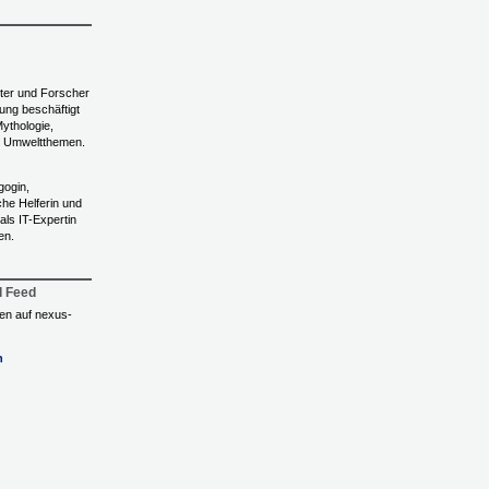
iter und Forscher
rung beschäftigt
Mythologie,
und Umweltthemen.
gogin,
che Helferin und
 als IT-Expertin
en.
l Feed
ngen auf nexus-
n