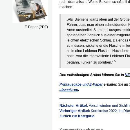
recht dramatische Weise Bekanntschaft mit 
machen:
„Als [Siemens] ganz oben auf der Große
Führer, dass man einen schneidenden 
E-Paper (PDF)
Arme ausbreitet. Siemens’ ausgestreckte
später einen Schluck aus einer mitgeb
leichten elek­trischen Schlag. Da er da
zu müssen, wickelte er die Flasche in f
so in eine Leidener Flasche. Nachdem e
hatte, war die improvisierte Leidener Fl
5
begann, Funken zu sprühen.“
Den vollständigen Artikel können Sie in
NE
Printausgabe und E-Paper
erhalten Sie im 
abonnieren
.
Nächster Artikel:
Verschwinden und Sichfi
Vorheriger Artikel:
Kornkreise 2022: Im D
Zurück zur Kategorie
Kommentar schreiben