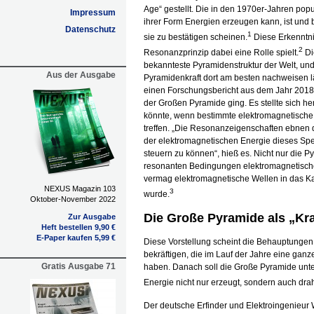
Age“ gestellt. Die in den 1970er-Jahren pop
Impressum
ihrer Form Energien erzeugen kann, ist und b
Datenschutz
1
sie zu bestätigen scheinen.
Diese Erkenntni
2
Resonanzprinzip dabei eine Rolle spielt.
Di
bekannteste Pyramidenstruktur der Welt, un
Aus der Ausgabe
Pyramidenkraft dort am besten nachweisen lä
einen Forschungsbericht aus dem Jahr 2018
der Großen Pyramide ging. Es stellte sich 
könnte, wenn bestimmte elektromagnetische
treffen. „Die Resonanzeigenschaften ebnen 
der elektromagnetischen Energie dieses Sp
steuern zu können“, hieß es. Nicht nur die
resonanten Bedingungen elektromagnetische 
vermag elektromagnetische Wellen in das Kal
NEXUS Magazin 103
3
wurde.
Oktober-November 2022
Die Große Pyramide als „Kr
Zur Ausgabe
Heft bestellen 9,90 €
E-Paper kaufen 5,99 €
Diese Vorstellung scheint die Behauptungen
bekräftigen, die im Lauf der Jahre eine ganz
Gratis Ausgabe 71
haben. Danach soll die Große Pyramide unter
Energie nicht nur erzeugt, sondern auch dra
Der deutsche Erfinder und Elektroingenieur