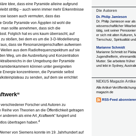
uläre Idee, dass eine Pyramide alleine aufgrund
leibt strittig – auch wenn immer mehr Erkenntnisse
Die Autoren
sse lassen auch vermuten, dass das
Dr. Philip Jamieson
Dr. Philip Jamieson war als
e Große Pyramide von Ägypten ist wohl die
wissenschaftlicher Mitarbe
d man sollte annehmen, dass sich die
tätig, seit seiner Pensionie
sst. Folglich hat es uns kaum überrascht, auf
er sich mit alten Kulturen, 
 zu stoßen, bei dem es um die 3-D-Modellierung
Tierschutz, Spiritualität 
heraus, dass sie Resonanzeigenschaften aufweisen
Marianne Schmidt
 Wellen aus dem Radiofrequenzspektrum auf sie
Marianne Schmidt ist Päda
den Weg, um die Ausbreitung und Konzentration
Jugendhelferin, ehrenamtli
ektralbereichs in der Umgebung der Pyramide
Mutter. Sie arbeitete früher
und lebt in Sydney, Australi
 Pyramidenkammern können unter geeigneten
Energie konzentrieren, die Pyramide selbst
ksteinplateau zu senden, auf dem sie errichtet
NEXUS Magazin Artike
Alle Artikel-Veröffentlichu
magazin.de
aftwerk“
RSS-Feed abonniere
 verschiedener Forscher und Autoren zu
e Reihe von Theorien an die Öffentlichkeit getragen
 anderem als eine Art „Kraftwerk“ fungiert und
4
htlos übertragen haben.
 Werner von Siemens konnte im 19. Jahrhundert auf