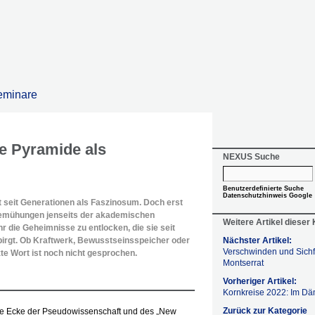
eminare
e Pyramide als
NEXUS Suche
Benutzerdefinierte Suche
Datenschutzhinweis Google
t seit Generationen als Faszinosum. Doch erst
mühungen jenseits der akademischen
Weitere Artikel dieser
r die Geheimnisse zu entlocken, die sie seit
birgt. Ob Kraftwerk, Bewusstseinsspeicher oder
Nächster Artikel:
Verschwinden und Sich
te Wort ist noch nicht gesprochen.
Montserrat
Vorheriger Artikel:
Kornkreise 2022: Im D
Zurück zur Kategorie
die Ecke der Pseudowissenschaft und des „New