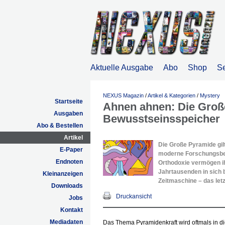
Aktuelle Ausgabe
Abo
Shop
S
NEXUS Magazin
/
Artikel & Kategorien
/
Mystery
Startseite
Ahnen ahnen: Die Groß
Ausgaben
Bewusstseinsspeicher
Abo & Bestellen
Artikel
Die Große Pyramide gil
E-Paper
moderne Forschungsbe
Endnoten
Orthodoxie vermögen ih
Jahrtausenden in sich 
Kleinanzeigen
Zeitmaschine – das letz
Downloads
Druckansicht
Jobs
Kontakt
Mediadaten
Das Thema Pyramidenkraft wird oftmals in 