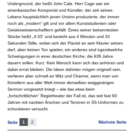
Under­ground, der heißt John Cale. Herr Cage war ein
amerikanischer Komponist und Künstler, der zeit seines
Lebens hauptsächlich jenen Unsinn produzierte, der immer
noch als „modern“ gilt und vor allem Kunststudenten oder
Geisteswissenschaftlern gefällt. Eines seiner bekanntesten
Stücke heißt „4:33“ und besteht aus 4 Minuten und 33
Sekunden Stille, wobei sich der Pianist an sein Klavier setzen
darf, aber keinen Ton spielen; ein anderes sind irgendwelche
Schwingungen in einer deutschen Kirche, die 639 Jahre
dauern sollen. Kurz: Kein Mensch kann sich das anhören und
dabei ernst bleiben. Die Ideen dahinter mögen originell sein,
verlieren aber schnell an Witz und Charme, wenn man von
Künstlern aus aller Welt immer denselben ewiggestrigen
Sermon vorgesetzt kriegt – wie das etwa beim
„fortschrittlichen“ Regietheater der Fall ist, das seit fast 60
Jahren mit nackten Ärschen und Tenören in SS-Uniformen zu
schockieren versucht.
1
2
Nächste Seite
Seite