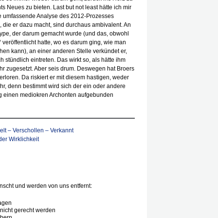
 Neues zu bieten. Last but not least hätte ich mir
eine umfassende Analyse des 2012-Prozesses
die er dazu macht, sind durchaus ambivalent. An
 Hype, der darum gemacht wurde (und das, obwohl
veröffentlicht hatte, wo es darum ging, wie man
en kann), an einer anderen Stelle verkündet er,
 stündlich eintreten. Das wirkt so, als hätte ihm
r zugesetzt. Aber seis drum. Deswegen hat Broers
erloren. Da riskiert er mit diesem hastigen, weder
r, denn bestimmt wird sich der ein oder andere
ng einen mediokren Archonten aufgebunden
lt – Verschollen – Verkannt
er Wirklichkeit
scht und werden von uns entfernt:
agen
nicht gerecht werden
ibern