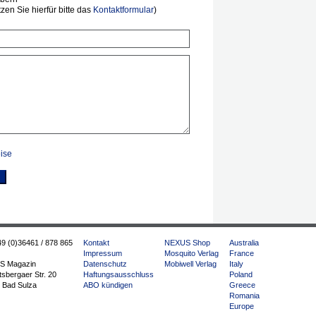
en Sie hierfür bitte das
Kontaktformular
)
ise
49 (0)36461 / 878 865
Kontakt
NEXUS Shop
Australia
Impressum
Mosquito Verlag
France
S Magazin
Datenschutz
Mobiwell Verlag
Italy
sbergaer Str. 20
Haftungsausschluss
Poland
 Bad Sulza
ABO kündigen
Greece
Romania
Europe