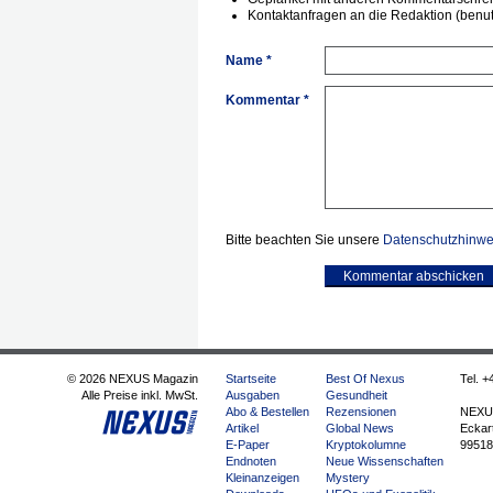
Kontaktanfragen an die Redaktion (benutz
Name *
Kommentar *
Bitte beachten Sie unsere
Datenschutzhinwe
Kommentar abschicken
© 2026 NEXUS Magazin
Startseite
Best Of Nexus
Tel. +
Alle Preise inkl. MwSt.
Ausgaben
Gesundheit
Abo & Bestellen
Rezensionen
NEXU
Artikel
Global News
Eckart
E-Paper
Kryptokolumne
99518
Endnoten
Neue Wissenschaften
Kleinanzeigen
Mystery