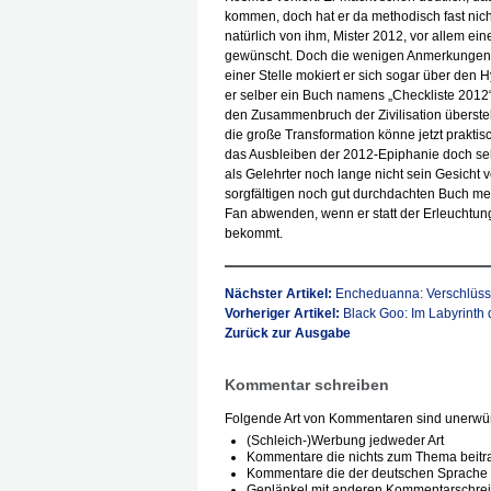
kommen, doch hat er da methodisch fast nichts
natürlich von ihm, Mister 2012, vor allem 
gewünscht. Doch die wenigen Anmerkungen, 
einer Stelle mokiert er sich sogar über den
er selber ein Buch namens „Checkliste 2012“ 
den Zusammenbruch der Zivilisation übersteh
die große Transformation könne jetzt praktisch
das Ausbleiben der 2012-Epiphanie doch seh
als Gelehrter noch lange nicht sein Gesicht v
sorgfältigen noch gut durchdachten Buch meh
Fan abwenden, wenn er statt der Erleuchtu
bekommt.
Nächster Artikel:
Encheduanna: Verschlüsse
Vorheriger Artikel:
Black Goo: Im Labyrinth d
Zurück zur Ausgabe
Kommentar schreiben
Folgende Art von Kommentaren sind unerwün
(Schleich-)Werbung jedweder Art
Kommentare die nichts zum Thema beitr
Kommentare die der deutschen Sprache 
Geplänkel mit anderen Kommentarschre