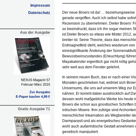
Impressum
Der neue Broers ist da! … beziehungsweise
Datenschutz
gerade vergriffen. Auch ich selbst habe sofo
Rezension zu übernehmen. Dieter Broers’ Fi
so beeindruckt, dass ich ihn sogar meinen St
Aus der Ausgabe
ist Dieter Broers so etwas wie Mister 2012, 
breiter ist. Seine Theorie, dass das menschl
Erdmagnetfeld steht, welches wiederum von
einesignifikante Änderung der Sonnenaktivi
Bewusstseinszustandes (Erleuchtung) führen
Mayakalender eigentlich gar nicht nötig geha
sehr weit aus dem Fenster gelehnt.
In seinem neuen Buch, das er nach einer Visi
NEXUS Magazin 57
Monaten geschrieben hat, widmet sich Broe
Februar-März 2015
Universums, die uns auf unserem Weg zur Er
Zur Ausgabe
nähren. Er kommt dabei ausdrücklich auf Dav
E-Paper kaufen 4,99 €
dessen wohl maßgebliche Werke bis heute nic
Broers die schon aus gnostischen Schriften
Gratis Ausgabe 71
irdischen Misere. Ihm zufolge sind Archonten
menschlicher Inkarnation als Wegbereiter de
Darmparasit und als energetisches Gedanken
wohl auch außerirdische Gestalt annehmen 
genetisch manipuliert.