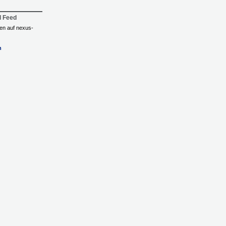
l Feed
ngen auf nexus-
n