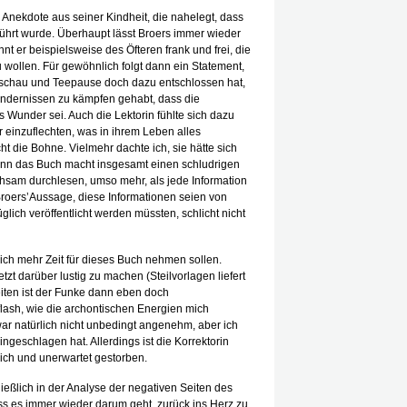
 Anekdote aus seiner Kindheit, die nahelegt, dass
führt wurde. Überhaupt lässt Broers immer wieder
nt er beispielsweise des Öfteren frank und frei, die
wollen. Für gewöhnlich folgt dann ein Statement,
nschau und Teepause doch dazu entschlossen hat,
indernissen zu kämpfen gehabt, dass die
s Wunder sei. Auch die Lektorin fühlte sich dazu
r einzuflechten, was in ihrem Leben alles
icht die Bohne. Vielmehr dachte ich, sie hätte sich
 denn das Buch macht insgesamt einen schludrigen
mühsam durchlesen, umso mehr, als jede Information
roers’Aussage, diese Informationen seien von
lich veröffentlicht werden müssten, schlicht nicht
ich mehr Zeit für dieses Buch nehmen sollen.
zt darüber lustig zu machen (Steilvorlagen liefert
Seiten ist der Funke dann eben doch
ash, wie die archontischen Energien mich
ar natürlich nicht unbedingt angenehm, aber ich
geschlagen hat. Allerdings ist die Korrektorin
lich und unerwartet gestorben.
ließlich in der Analyse der negativen Seiten des
ass es immer wieder darum geht, zurück ins Herz zu