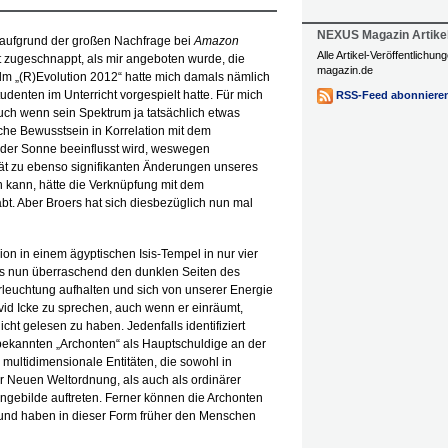
NEXUS Magazin Artike
 aufgrund der großen Nachfrage bei
Amazon
Alle Artikel-Veröffentlichu
rt zugeschnappt, als mir angeboten wurde, die
magazin.de
lm „(R)Evolution 2012“ hatte mich damals nämlich
udenten im Unterricht vorgespielt hatte. Für mich
RSS-Feed abonniere
auch wenn sein Spektrum ja tatsächlich etwas
iche Bewusstsein in Korrelation mit dem
 der Sonne beeinflusst wird, weswegen
tät zu ebenso signifikanten Änderungen unseres
 kann, hätte die Verknüpfung mit dem
bt. Aber Broers hat sich diesbezüglich nun mal
on in einem ägyptischen Isis-Tempel in nur vier
rs nun überraschend den dunklen Seiten des
leuchtung aufhalten und sich von unserer Energie
id Icke zu sprechen, auch wenn er einräumt,
ht gelesen zu haben. Jedenfalls identifiziert
 bekannten „Archonten“ als Hauptschuldige an der
 multidimensionale Entitäten, die sowohl in
r Neuen Weltordnung, als auch als ordinärer
gebilde auftreten. Ferner können die Archonten
und haben in dieser Form früher den Menschen