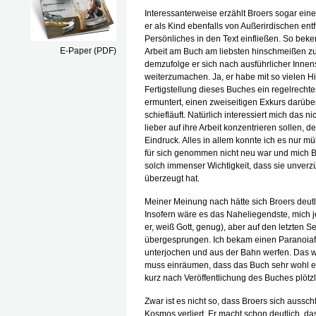
Interessanterweise erzählt Broers sogar eine
er als Kind ebenfalls von Außerirdischen ent
Persönliches in den Text einfließen. So beken
E-Paper (PDF)
Arbeit am Buch am liebsten hinschmeißen zu 
demzufolge er sich nach ausführlicher Inne
weiterzumachen. Ja, er habe mit so vielen H
Fertigstellung dieses Buches ein regelrechte
ermuntert, einen zweiseitigen Exkurs darübe
schiefläuft. Natürlich interessiert mich das n
lieber auf ihre Arbeit konzentrieren sollen,
Eindruck. Alles in allem konnte ich es nur 
für sich genommen nicht neu war und mich B
solch immenser Wichtigkeit, dass sie unverzüg
überzeugt hat.
Meiner Meinung nach hätte sich Broers deutl
Insofern wäre es das Naheliegendste, mich jet
er, weiß Gott, genug), aber auf den letzten 
übergesprungen. Ich bekam einen Paranoiafl
unterjochen und aus der Bahn werfen. Das w
muss einräumen, dass das Buch sehr wohl ein
kurz nach Veröffentlichung des Buches plötz
Zwar ist es nicht so, dass Broers sich aussch
Kosmos verliert. Er macht schon deutlich, d