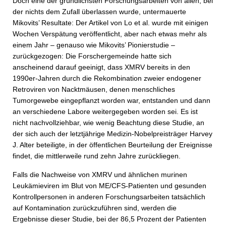
Doch eine der gründlichsten Forschungsarbeiten von allen, bei
der nichts dem Zufall überlassen wurde, untermauerte
Mikovits’ Resultate: Der Artikel von Lo et al. wurde mit einigen
Wochen Verspätung veröffentlicht, aber nach etwas mehr als
einem Jahr – genauso wie Mikovits’ Pionierstudie –
zurückgezogen: Die Forschergemeinde hatte sich
anscheinend darauf geeinigt, dass XMRV bereits in den
1990er-Jahren durch die Rekombination zweier endogener
Retroviren von Nacktmäusen, denen menschliches
Tumorgewebe eingepflanzt worden war, entstanden und dann
an verschiedene Labore weitergegeben worden sei. Es ist
nicht nachvollziehbar, wie wenig Beachtung diese Studie, an
der sich auch der letztjährige Medizin-Nobelpreisträger Harvey
J. Alter beteiligte, in der öffentlichen Beurteilung der Ereignisse
findet, die mittlerweile rund zehn Jahre zurückliegen.
Falls die Nachweise von XMRV und ähnlichen murinen
Leukämieviren im Blut von ME/CFS-Patienten und gesunden
Kontrollpersonen in anderen Forschungsarbeiten tatsächlich
auf Kontamination zurückzuführen sind, werden die
Ergebnisse dieser Studie, bei der 86,5 Prozent der Patienten