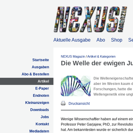
Aktuelle Ausgabe
Abo
Shop
S
NEXUS Magazin
/
Artikel & Kategorien
Startseite
Die Welle der ewigen J
Ausgaben
Abo & Bestellen
Die Welleneigenschafte
Artikel
aber im Westen kaum dis
E-Paper
Forschungen, hatte die
Wellengenetik eine ung
Endnoten
Kleinanzeigen
Druckansicht
Downloads
Jobs
Wenige Wissenschaftler haben auf einem ein
Kontakt
Professor Peter Garjajew, PhD, zur Revolut
hat. Am bekanntesten wurde er sicherlich d
Mediadaten