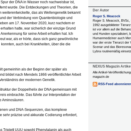
 Spur der DNA in Wasser noch nachweisbar ist,
ernt wurde. Die Entdeckungen und Theorien, die
Der Autor
 weiterentwickelte, das als Wellengenetik bekannt
Roger S. Meacock
se und der Verbindung von Quantenbiologie und
Roger S. Meacock, BVSc, 
Ableben am 17. November 2020, kurz nachdem er
1992 ausgebildeter Tierarzt
rhalten hatte, war sicherlich der einzige Grund
ist vor allem auf die Beha
le Anerkennung für seine Arbeit erhalten hat. Ich
und Hunden spezialisiert, 
Humanmediziner auch Me
eut war, als er hörte, dass sich ganz gewöhnliche
war der erste Tierarzt der 
konnten, auch bei Krankheiten, über die die
Scenar und das Bioresona
Lybra routinemäßig einsetz
NEXUS Magazin Artike
lt gemeinhin als der Beginn der später als
Alle Artikel-Veröffentlichu
 bildet nach Mendels 1866 veröffentlichter Arbeit
magazin.de
 Verständnis der modernen Genetik.
RSS-Feed abonniere
Struktur der Doppelhelix der DNA gemeinsam mit
is einbrachte. Das führte zur Interpretation der
te Aminosäuren.
 Genen und DNA-Sequenzen, das komplexe
e sehr präzise und akkurate Codierung erfordert,
das Triplett UUU sowohl Phenylalanin als auch