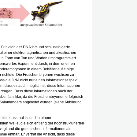
 Funktion der DNA fort und schlussfolgerte
uf einer elektromagnetischen und akustischen
 in Form von Ton und Worten umprogrammiert
kenswertes Experiment durch, in dem er einen
nderembryonen in einem Behälter auf einige
 richtete. Die Froschembryonen wuchsen zu
s die DNA nicht nur einen Informationsaspekt
rn dass es auch möglich ist, diese Informationen
rtragen. Dass diese Informationen nach der
benfalls klar, da die Froschembryonen erfolgreich
Salamanders angeleitet wurden (siehe Abbildung
ltidimensional ist und in einem
len Welle, die sich entlang der hochstrukturierten
gt und die genetischen Informationen als
e enthält. Er vertrat die Ansicht, dass diese