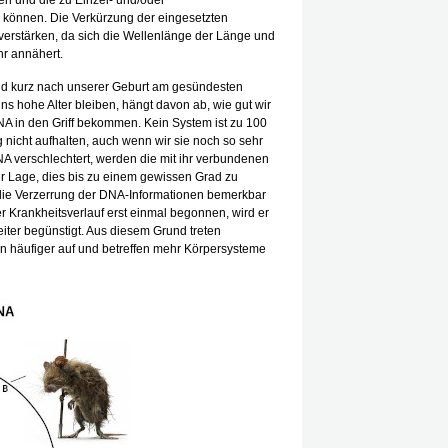
n und die zu Einzel- und/oder
 können. Die Verkürzung der eingesetzten
 verstärken, da sich die Wellenlänge der Länge und
r annähert.
nd kurz nach unserer Geburt am gesündesten
ins hohe Alter bleiben, hängt davon ab, wie gut wir
A in den Griff bekommen. Kein System ist zu 100
ng nicht aufhalten, auch wenn wir sie noch so sehr
 verschlechtert, werden die mit ihr verbundenen
der Lage, dies bis zu einem gewissen Grad zu
 die Verzerrung der DNA-Informationen bemerkbar
r Krankheitsverlauf erst einmal begonnen, wird er
iter begünstigt. Aus diesem Grund treten
n häufiger auf und betreffen mehr Körpersysteme