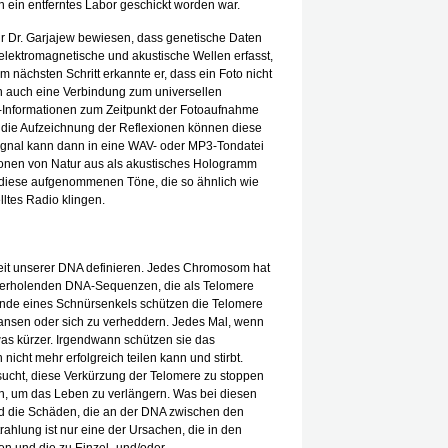
n ein entferntes Labor geschickt worden war.
r Dr. Garjajew bewiesen, dass genetische Daten
lektromagnetische und akustische Wellen erfasst,
 nächsten Schritt erkannte er, dass ein Foto nicht
rn auch eine Verbindung zum universellen
-Informationen zum Zeitpunkt der Fotoaufnahme
 die Aufzeichnung der Reflexionen können diese
Signal kann dann in eine WAV- oder MP3-Tondatei
onen von Natur aus als akustisches Hologramm
uf diese aufgenommenen Töne, die so ähnlich wie
ltes Radio klingen.
eit unserer DNA definieren. Jedes Chromosom hat
ederholenden DNA-Sequenzen, die als Telomere
ende eines Schnürsenkels schützen die Telomere
nsen oder sich zu verheddern. Jedes Mal, wenn
twas kürzer. Irgendwann schützen sie das
icht mehr erfolgreich teilen kann und stirbt.
ucht, diese Verkürzung der Telomere zu stoppen
n, um das Leben zu verlängern. Was bei diesen
nd die Schäden, die an der DNA zwischen den
ahlung ist nur eine der Ursachen, die in den