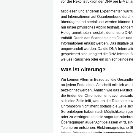
vor der Rekonstruktion der DNA per E-Mail a
Mit diesen und anderen Experimenten war fü
und Informationen auf Quantenebene durch e
übertragen und beeinflusst werden können. Im
nur unser physisches Abbild festhält, sonde
Hologrammknoten herstellt, der unsere DNA
enthält. Durch das Scannen eines Fotos und
Informationen erfasst werden. Das digitale 
umgewandelt werden. Da die DNA-Informati
gespeichert sind, reagiert die DNA leicht a
weißes Rauschen oder ein schlecht eingestel
Was ist Alterung?
Wir können Altern in Bezug auf die Gesundh
an jedem Ende einen Abschnitt mit sich wi
bezeichnet werden. Ähnlich wie das Plastik
die Enden der Chromosomen davor, auszufra
sich eine Zelle teilt, werden die Telomere e
Chromosom nicht mehr, sodass die Zelle sich n
Gerontologen haben nach Möglichkeiten ges
oder zu verringern und sie sogar umzukehre
Überlegungen außer Acht gelassen wird, si
Telomeren entstehen. Elektromagnetische Str