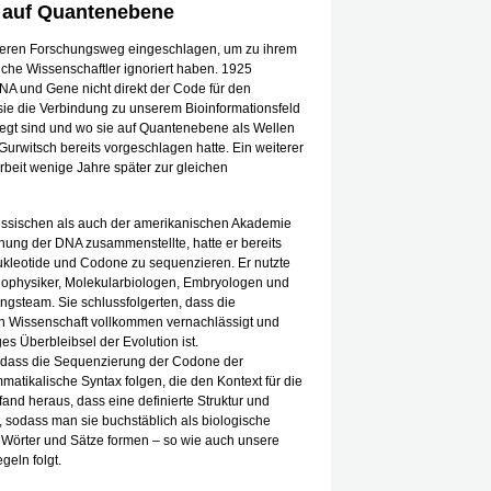
n auf Quantenebene
deren Forschungsweg eingeschlagen, um zu ihrem
che Wissenschaftler ignoriert haben. 1925
NA und Gene nicht direkt der Code für den
ie die Verbindung zu unserem Bioinformationsfeld
legt sind und wo sie auf Quantenebene als Wellen
 Gurwitsch bereits vorgeschlagen hatte. Ein weiterer
beit wenige Jahre später zur gleichen
 russischen als auch der amerikanischen Akademie
hung der DNA zusammenstellte, hatte er bereits
Nukleotide und Codone zu sequenzieren. Er nutzte
Biophysiker, Molekularbiologen, Embryologen und
ngsteam. Sie schlussfolgerten, dass die
en Wissenschaft vollkommen vernachlässigt und
s Überbleibsel der Evolution ist.
, dass die Sequenzierung der Codone der
atikalische Syntax folgen, die den Kontext für die
and heraus, dass eine definierte Struktur und
t, sodass man sie buchstäblich als biologische
 Wörter und Sätze formen – so wie auch unsere
eln folgt.