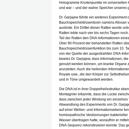
Hologramme Knotenpunkte im universellen H
und war – und der wahre Speicher unseres 
Dr. Garjajew führte ein weiteres Experiment 
Bauchspeicheldrüsentoxin namens Alloxan v
auslöste. Ein Drittel dieser Ratten wurde un
Ratten lebte nach vier bis sechs Tagen noc
Teil der Ratten den DNA-Informationen eine
Über 90 Prozent der behandelten Ratten übe
Bauchspeicheldrüsenfunktion bis zum 10. Tag
von der Quelle der ausgestrahlten DNA-Infor
bewies Dr. Garjajew, dass Informationen, d
genutzt werden können, um kranke Organe zu
anzuleiten. Auch die heilenden Informationen
Royale usw., die den Körper zur Selbstheilun
und in Töne umgewandelt werden.
Die DNA ist in ihrer Doppelhelixstruktur ebe
Montagnier erkannte, dass die Lücke zwisch
dass zwischen jeder Windung ein einzelnes Wa
Abwandlung des Experiments von Dr. Garjaj
auf einer Wellen- und Informationsebene fun
homöopathische Verdünnungen bakterieller DN
Wasser übertragen hatte, woraufhin er mittel
DNA-Sequenz rekonstruieren konnte. Das ge