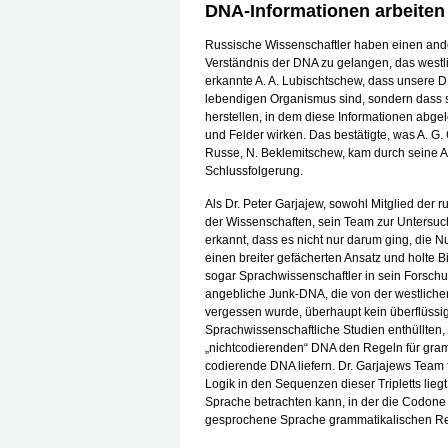
DNA-Informationen arbeite
Russische Wissenschaftler haben einen an
Verständnis der DNA zu gelangen, das westli
erkannte A. A. Lubischtschew, dass unsere D
lebendigen Organismus sind, sondern dass s
herstellen, in dem diese Informationen abge
und Felder wirken. Das bestätigte, was A. G.
Russe, N. Beklemitschew, kam durch seine Ar
Schlussfolgerung.
Als Dr. Peter Garjajew, sowohl Mitglied der
der Wissenschaften, sein Team zur Untersuc
erkannt, dass es nicht nur darum ging, die 
einen breiter gefächerten Ansatz und holte 
sogar Sprachwissenschaftler in sein Forschu
angebliche Junk-DNA, die von der westlich
vergessen wurde, überhaupt kein überflüssige
Sprachwissenschaftliche Studien enthüllten
„nichtcodierenden“ DNA den Regeln für gramm
codierende DNA liefern. Dr. Garjajews Team f
Logik in den Sequenzen dieser Tripletts lieg
Sprache betrachten kann, in der die Codone
gesprochene Sprache grammatikalischen Reg