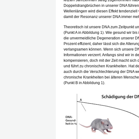
letzten Jahrzehnten stetig zugenommen habe
Doppelstrangbrüchen in unserer DNA führen
Wellenlängen wird diesen Effekt tendenziell
damit der Resonanz unserer DNA immer meh
Theoretisch ist unsere DNA zum Zeitpunkt u
(Punkt A in Abbildung 1). Wie gesund wir bis 
die unvermeidliche Degeneration unserer DN
Prozent effizient, daher lässt sich die Alteru
verlangsamen können. Wenn sich unsere DNA
Informationen verzerrt. Anfangs sind wir in 
kompensieren, doch mit der Zeit macht sich
und führt zu chronischen Krankheiten. Hat de
auch durch die Verschlechterung der DNA we
chronische Krankheiten bei älteren Mensche
(Punkt B in Abbildung 1).