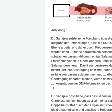
Abbildung 1
Dr. Garjajew setzte seine Forschung über die
aufgrund der Entdeckungen, dass die DNA a
Ebene arbeitet und daher durch Frequenzen
werden kann. Er führte daraufhin ein bemer
schwachen Laserstrahl durch einige Salama
Froschembryonen in einem anderen Behälter
Salamandern heran. Damit war bewiesen, das
besitzt, der ihre Ausprägung bestimmt, sonde
mithilfe von Lasern aufzunehmen und zu übe
Übertragung kohärent bleiben, wurde damit e
zur Ausprägung der DNA-Informationen des 
1).
Dr. Garjajew postulierte, dass das Genom mu
Chromosomenkontinuum existiert – einer stabi
Doppelhelix-DNA durch den Organismus bewe
elektromagnetische und akustische Hologramm