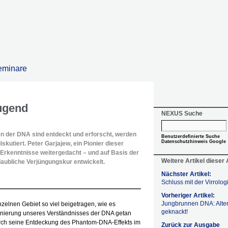
eminare
ugend
NEXUS Suche
n der DNA sind entdeckt und erforscht, werden
Benutzerdefinierte Suche
Datenschutzhinweis Google
kutiert. Peter Garjajew, ein Pionier dieser
 Erkenntnisse weitergedacht – und auf Basis der
Weitere Artikel dieser
laubliche Verjüngungskur entwickelt.
Nächster Artikel:
Schluss mit der Virrolog
Vorheriger Artikel:
Jungbrunnen DNA: Alte
zelnen Gebiet so viel beigetragen, wie es
geknackt!
ionierung unseres Verständnisses der DNA getan
urch seine Entdeckung des
Phantom-DNA-Effekts im
Zurück zur Ausgabe