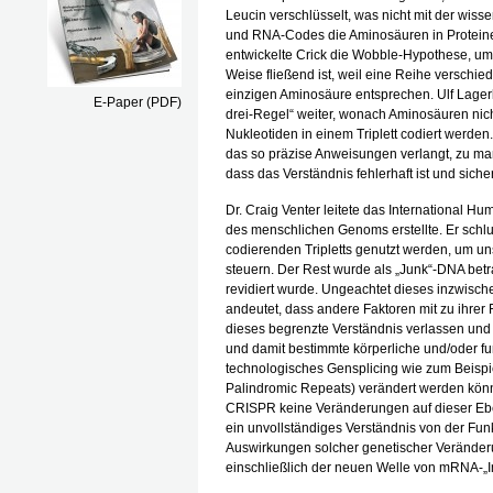
Leucin verschlüsselt, was nicht mit der wiss
und RNA-Codes die Aminosäuren in Proteine
entwickelte Crick die Wobble-Hypothese, um z
Weise fließend ist, weil eine Reihe verschie
einzigen Aminosäure entsprechen. Ulf Lagerk
E-Paper (PDF)
drei-Regel“ weiter, wonach Aminosäuren nicht
Nukleotiden in einem Triplett codiert werden
das so präzise Anweisungen verlangt, zu man
dass das Verständnis fehlerhaft ist und siche
Dr. Craig Venter leitete das International 
des menschlichen Genoms erstellte. Er schlus
codierenden Tripletts genutzt werden, um u
steuern. Der Rest wurde als „Junk“-DNA betr
revidiert wurde. Ungeachtet dieses inzwisc
andeutet, dass andere Faktoren mit zu ihrer
dieses begrenzte Verständnis verlassen un
und damit bestimmte körperliche und/oder fu
technologisches Gensplicing wie zum Beispi
Palindromic Repeats) verändert werden kön
CRISPR keine Veränderungen auf dieser Eben
ein unvollständiges Verständnis von der Fun
Auswirkungen solcher genetischer Veränderu
einschließlich der neuen Welle von mRNA-„