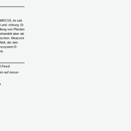
MRCVS, ist seit
 und -chirurg. Er
ndlung von Pferden
behandelt aber als
nschen. Meacock
Welt, der den
nzsystem E-
te.
l Feed
ngen auf nexus-
n