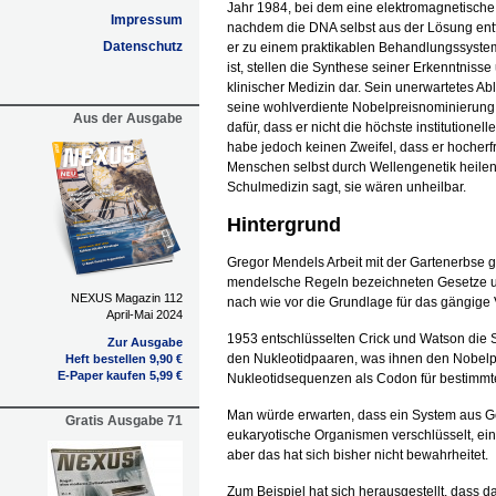
Jahr 1984, bei dem eine elektromagnetische
Impressum
nachdem die DNA selbst aus der Lösung entf
Datenschutz
er zu einem praktikablen Behandlungssystem
ist, stellen die Synthese seiner Erkenntnis
klinischer Medizin dar. Sein unerwartetes 
seine wohlverdiente Nobelpreisnominierung e
Aus der Ausgabe
dafür, dass er nicht die höchste institutionel
habe jedoch keinen Zweifel, dass er hocherfr
Menschen selbst durch Wellengenetik heilen 
Schulmedizin sagt, sie wären unheilbar.
Hintergrund
Gregor Mendels Arbeit mit der Gartenerbse gi
mendelsche Regeln bezeichneten Gesetze und
NEXUS Magazin 112
nach wie vor die Grundlage für das gängige
April-Mai 2024
1953 entschlüsselten Crick und Watson die 
Zur Ausgabe
den Nukleotidpaaren, was ihnen den Nobelpre
Heft bestellen 9,90 €
E-Paper kaufen 5,99 €
Nukleotidsequenzen als Codon für bestimm
Man würde erwarten, dass ein System aus
Gratis Ausgabe 71
eukaryotische Organismen verschlüsselt, ein
aber das hat sich bisher nicht bewahrheitet.
Zum Beispiel hat sich herausgestellt, dass 