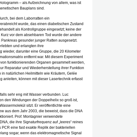
ologramm – als Aufzeichnung von allem, was ist
genetischen Bauplans sind.
durch, bei dem Laborratten ein
erabreicht wurde, das einen diabetischen Zustand
behandelt als Kontrollgruppe eingesetzt; keine der
h. Kurz vor dem absehbaren Tod wurde der andere
s Pankreas gesunder junger Ratten ausgesetzt.
rlebten und erlangten ihre
 wieder, darunter eine Gruppe, die 20 Kilometer
mationsmatrix entfernt war. Mit diesem Experiment
ie von funktionierenden Organen gesammelt werden,
r Reparatur und Wiederherstellung ihrer Funktion
 in natürlichen Heilmitteln wie Kräutern, Gelée
g anleiten, können mit dieser Lasertechnik erfasst
nfalls sehr eng mit Wasser verbunden. Luc
en den Windungen der Doppelhelix so groß ist,
ssermolekül sitzt. Er veröffentlichte eine
ew aus dem Jahr 2003, die beweist, dass die DNA
ktioniert. Prof. Montagnier verwendete
A, die ihre Signaturfrequenz auf „leeres“ reines
s PCR eine fast exakte Replik der bakteriellen
lang sogar, wenn das elektromagnetische Signal