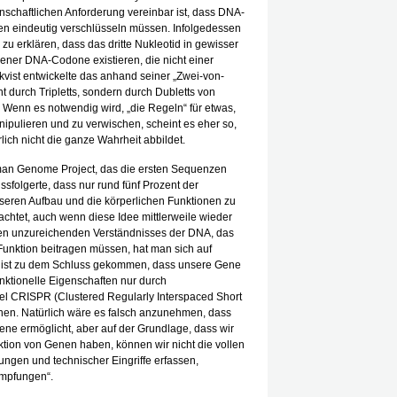
enschaftlichen Anforderung vereinbar ist, dass DNA-
n eindeutig verschlüsseln müssen. Infolgedessen
u erklären, dass das dritte Nukleotid in gewisser
dener DNA-Codone existieren, die nicht einer
vist entwickelte das anhand seiner „Zwei-von-
 durch Tripletts, sondern durch Dubletts von
. Wenn es notwendig wird, „die Regeln“ für etwas,
ipulieren und zu verwischen, scheint es eher so,
rlich nicht die ganze Wahrheit abbildet.
Human Genome Project, das die ersten Sequenzen
sfolgerte, dass nur rund fünf Prozent der
nseren Aufbau und die körperlichen Funktionen zu
achtet, auch wenn diese Idee mittlerweile wieder
hen unzureichenden Verständnisses der DNA, das
 Funktion beitragen müssen, hat man sich auf
d ist zu dem Schluss gekommen, dass unsere Gene
nktionelle Eigenschaften nur durch
el CRISPR (Clustered Regularly Interspaced Short
nen. Natürlich wäre es falsch anzunehmen, dass
e ermöglicht, aber auf der Grundlage, dass wir
ktion von Genen haben, können wir nicht die vollen
ngen und technischer Eingriffe erfassen,
Impfungen“.