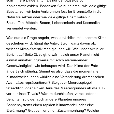
schlimmere Dinge antun als nur den Ausstoß von
Kohlenstoffdioxiden. Bedenken Sie nur einmal, wie viele giftige
Substanzen wir beim Verbrennen fossiler Brennstoffe in die
Natur freisetzen oder wie viele giftige Chemikalien in
Baustoffen, Möbeln, Betten, Lebensmitteln und Kosmetika
verwendet werden.
Was nun die Frage angeht, was tatsächlich mit unserem Klima
geschehen wird, hängt die Antwort wohl ganz davon ab,
welcher Klima-Statistik man glauben will. Wie unser aktueller
Bericht auf Seite 2L zeigt, erwärmt sich unser Planet nicht
einmal annäherungsweise mit solch alarmierender
Geschwindigkeit, wie behauptet wird. Das Klima der Erde
ändert sich ständig. Stimmt es also, dass die momentanen
Klimaabweichungen wirklich eine Veränderung dramatischen
Ausmaßes repräsentieren? Steigt der Meeresspiegel
tatsächlich, oder sinken Teile des Meeresgrundes ab wie z. B.
vor der Insel Tuvalu? Warum durchlaufen, verschiedenen
Berichten zufolge, auch andere Planeten unseres
Sonnensystems einen rapiden Klimawandel, oder eine
Erwärmung? Gibt es hier einen Zusammenhang? Welche