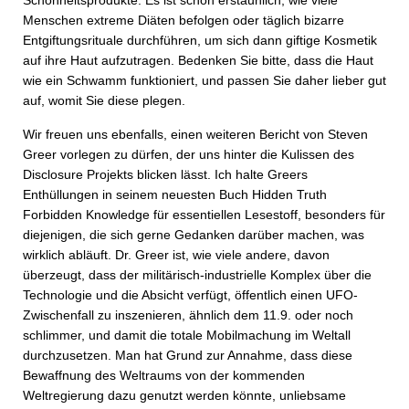
Schönheitsprodukte. Es ist schon erstaunlich, wie viele
Menschen extreme Diäten befolgen oder täglich bizarre
Entgiftungsrituale durchführen, um sich dann giftige Kosmetik
auf ihre Haut aufzutragen. Bedenken Sie bitte, dass die Haut
wie ein Schwamm funktioniert, und passen Sie daher lieber gut
auf, womit Sie diese plegen.
Wir freuen uns ebenfalls, einen weiteren Bericht von Steven
Greer vorlegen zu dürfen, der uns hinter die Kulissen des
Disclosure Projekts blicken lässt. Ich halte Greers
Enthüllungen in seinem neuesten Buch Hidden Truth
Forbidden Knowledge für essentiellen Lesestoff, besonders für
diejenigen, die sich gerne Gedanken darüber machen, was
wirklich abläuft. Dr. Greer ist, wie viele andere, davon
überzeugt, dass der militärisch-industrielle Komplex über die
Technologie und die Absicht verfügt, öffentlich einen UFO-
Zwischenfall zu inszenieren, ähnlich dem 11.9. oder noch
schlimmer, und damit die totale Mobilmachung im Weltall
durchzusetzen. Man hat Grund zur Annahme, dass diese
Bewaffnung des Weltraums von der kommenden
Weltregierung dazu genutzt werden könnte, unliebsame