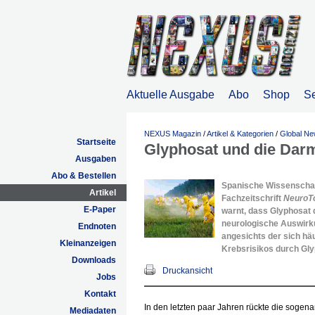
Aktuelle Ausgabe
Abo
Shop
S
NEXUS Magazin
/
Artikel & Kategorien
/
Global N
Startseite
Glyphosat und die Dar
Ausgaben
Abo & Bestellen
Spanische Wissenschaft
Artikel
Fachzeitschrift
NeuroT
E-Paper
warnt, dass Glyphosat 
neurologische Auswirku
Endnoten
angesichts der sich hä
Kleinanzeigen
Krebsrisikos durch Gly
Downloads
Druckansicht
Jobs
Kontakt
In den letzten paar Jahren rückte die soge
Mediadaten