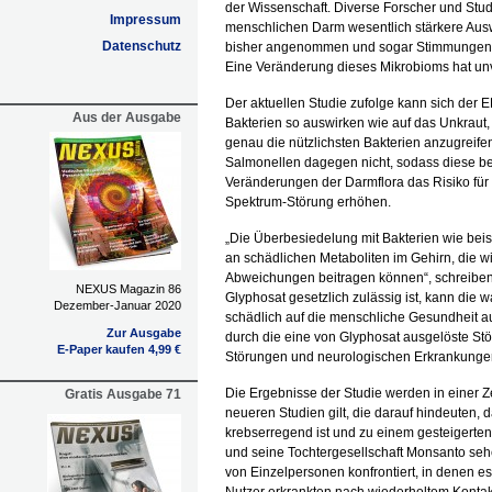
der Wissenschaft. Diverse Forscher und Stud
Impressum
menschlichen Darm wesentlich stärkere Aus
Datenschutz
bisher angenommen und sogar Stimmungen s
Eine Veränderung dieses Mikrobioms hat unv
Der aktuellen Studie zufolge kann sich der
Aus der Ausgabe
Bakterien so auswirken wie auf das Unkraut, 
genau die nützlichsten Bakterien anzugreifen
Salmonellen dagegen nicht, sodass diese b
Veränderungen der Darmflora das Risiko für
Spektrum-Störung erhöhen.
„Die Überbesiedelung mit Bakterien wie beis
an schädlichen Metaboliten im Gehirn, die 
Abweichungen beitragen können“, schreiben 
NEXUS Magazin 86
Glyphosat gesetzlich zulässig ist, kann die 
Dezember-Januar 2020
schädlich auf die menschliche Gesundheit a
Zur Ausgabe
durch die eine von Glyphosat ausgelöste Stö
E-Paper kaufen 4,99 €
Störungen und neurologischen Erkrankungen
Die Ergebnisse der Studie werden in einer Ze
Gratis Ausgabe 71
neueren Studien gilt, die darauf hindeuten
krebserregend ist und zu einem gesteigerte
und seine Tochtergesellschaft Monsanto sehe
von Einzelpersonen konfrontiert, in denen e