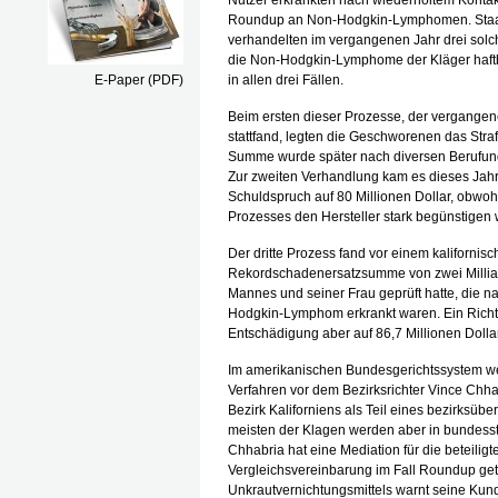
Nutzer erkrankten nach wiederholtem Kontak
Round­up an Non-Hodgkin-Lymphomen. Staats
verhandelten im vergangenen Jahr drei solch
die Non-Hodgkin-Lymphome der Kläger haftb
E-Paper (PDF)
in allen drei Fällen.
Beim ersten dieser Prozesse, der vergangene
stattfand, legten die Geschworenen das Stra
Summe wurde später nach diversen Berufungs
Zur zweiten Verhandlung kam es dieses Jahr 
Schuldspruch auf 80 Millionen Dollar, obwo
Prozesses den Hersteller stark begünstigen
Der dritte Prozess fand vor einem kalifornisc
Rekordschadenersatzsumme von zwei Milliar
Mannes und seiner Frau geprüft hatte, die
Hodgkin-Lymphom erkrankt waren. Ein Richter 
Entschädigung aber auf 86,7 Millionen Dollar
Im amerikanischen Bundesgerichtssystem werd
Verfahren vor dem Bezirksrichter Vince Chha
Bezirk Kaliforniens als Teil eines bezirksüb
meisten der Klagen werden aber in bundessta
Chhabria hat eine Mediation für die beteilig
Vergleichsvereinbarung im Fall Roundup get
Unkrautvernichtungsmittels warnt seine Kund