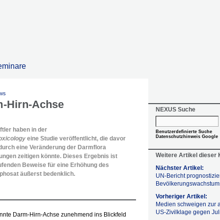
eminare
ews
m-Hirn-Achse
NEXUS Suche
ler haben in der
Benutzerdefinierte Suche
Datenschutzhinweis Google
oxicology
eine Studie veröffentlicht, die davor
durch eine Veränderung der Darmflora
Weitere Artikel dieser
ngen zeitigen könnte. Dieses Ergebnis ist
ufenden Beweise für eine Erhöhung des
Nächster Artikel:
phosat äußerst bedenklich.
UN-Bericht prognostizie
Bevölkerungswachstum
Vorheriger Artikel:
Medien schweigen zur
US-Zivilklage gegen Ju
nannte Darm-Hirn-Achse zunehmend ins Blickfeld