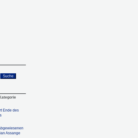
Suche
 Kategorie
rt Ende des
s
 abgewiesenen
lian Assange