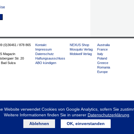
ise
49 (0)36461 / 878 865
Kontakt
NEXUS Shop
Australia
Impressum
Mosquito Verlag
France
S Magazin
Datenschutz
Mobiwell Verlag
Italy
sbergaer Str. 20
Haftungsausschluss
Poland
 Bad Sulza
ABO kündigen
Greece
Romania
Europe
se Website verwendet Cookies von Google Analytics, sofern Sie zustim
Weitere Informationen finden Sie in unserer
Datenschutzerklärung
.
Ablehnen
OK, einverstanden