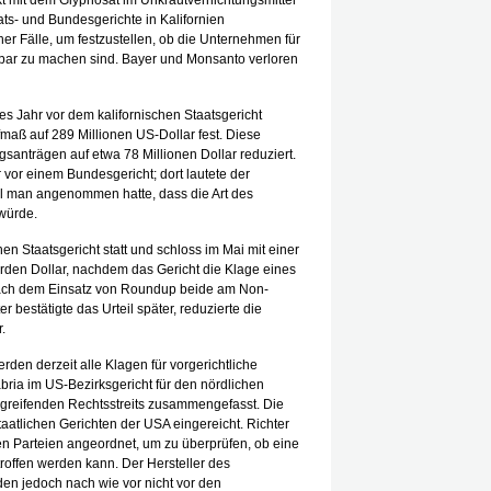
t mit dem Glyphosat im Unkrautvernichtungsmittel
- und Bundesgerichte in Kalifornien
er Fälle, um festzustellen, ob die Unternehmen für
ar zu machen sind. Bayer und Monsanto verloren
s Jahr vor dem kalifornischen Staatsgericht
fmaß auf 289 Millionen US-Dollar fest. Diese
anträgen auf etwa 78 Millionen Dollar reduziert.
vor einem Bundesgericht; dort lautete der
hl man angenommen hatte, dass die Art des
 würde.
hen Staatsgericht statt und schloss im Mai mit einer
den Dollar, nachdem das Gericht die Klage eines
 nach dem Einsatz von Roundup beide am Non-
bestätigte das Urteil später, reduzierte die
.
en derzeit alle Klagen für vorgerichtliche
bria im US-Bezirksgericht für den nördlichen
ergreifenden Rechtsstreits zusammengefasst. Die
atlichen Gerichten der USA eingereicht. Richter
ten Parteien angeordnet, um zu überprüfen, ob eine
roffen werden kann. Der Hersteller des
en jedoch nach wie vor nicht vor den