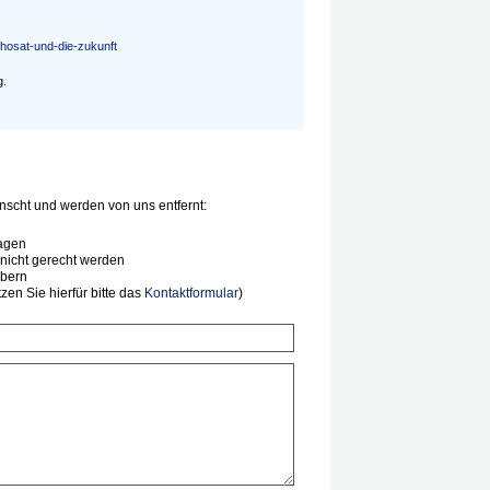
hosat-und-die-zukunft
g.
scht und werden von uns entfernt:
agen
nicht gerecht werden
ibern
en Sie hierfür bitte das
Kontaktformular
)