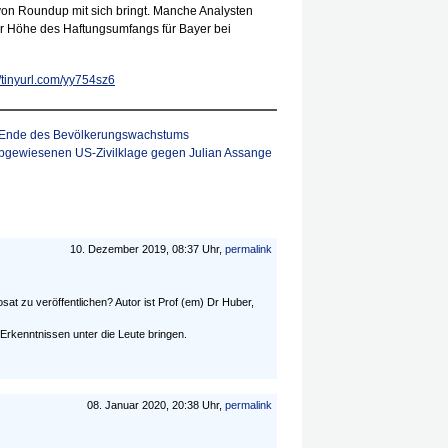
von Roundup mit sich bringt. Manche Analysten
er Höhe des Haftungsumfangs für Bayer bei
//tinyurl.com/yy754sz6
t Ende des Bevölkerungswachstums
bgewiesenen US-Zivilklage gegen Julian Assange
10. Dezember 2019, 08:37 Uhr,
permalink
osat zu veröffentlichen? Autor ist Prof (em) Dr Huber,
Erkenntnissen unter die Leute bringen.
08. Januar 2020, 20:38 Uhr,
permalink