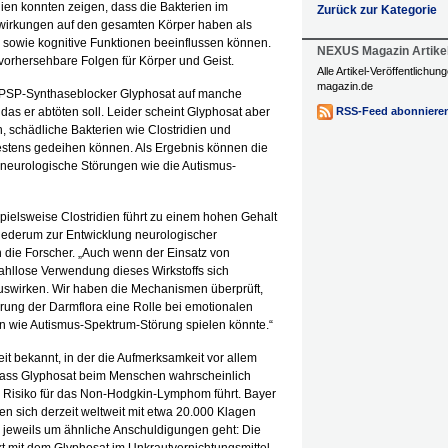
ien konnten zeigen, dass die Bakterien im
Zurück zur Kategorie
wirkungen auf den gesamten Körper haben als
owie kognitive Funktionen beeinflussen können.
NEXUS Magazin Artike
orhersehbare Folgen für Körper und Geist.
Alle Artikel-Veröffentlichu
magazin.de
 EPSP-Synthaseblocker Glyphosat auf manche
das er abtöten soll. Leider scheint Glyphosat aber
RSS-Feed abonniere
, schädliche Bakterien wie Clostridien und
estens gedeihen können. Als Ergebnis können die
 neurologische Störungen wie die Autismus-
pielsweise Clostridien führt zu einem hohen Gehalt
wiederum zur Entwicklung neurologischer
die Forscher. „Auch wenn der Einsatz von
wahllose Verwendung dieses Wirkstoffs sich
uswirken. Wir haben die Mechanismen überprüft,
rung der Darmflora eine Rolle bei emotionalen
 wie Autismus-Spektrum-Störung spielen könnte.“
it bekannt, in der die Aufmerksamkeit vor allem
, dass Glyphosat beim Menschen wahrscheinlich
n Risiko für das Non-Hodgkin-Lymphom führt. Bayer
n sich derzeit weltweit mit etwa 20.000 Klagen
s jeweils um ähnliche Anschuldigungen geht: Die