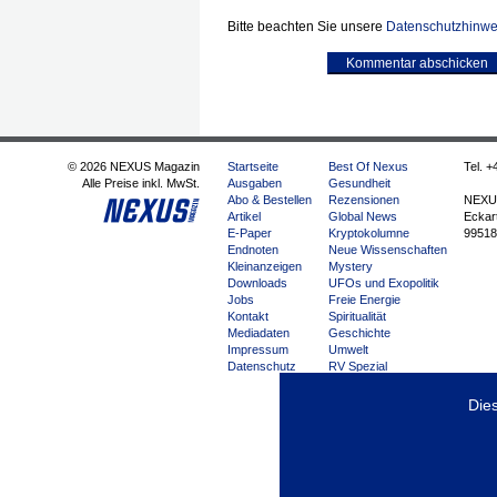
Bitte beachten Sie unsere
Datenschutzhinwe
Kommentar abschicken
© 2026 NEXUS Magazin
Startseite
Best Of Nexus
Tel. +
Alle Preise inkl. MwSt.
Ausgaben
Gesundheit
Abo & Bestellen
Rezensionen
NEXU
Artikel
Global News
Eckart
E-Paper
Kryptokolumne
99518
Endnoten
Neue Wissenschaften
Kleinanzeigen
Mystery
Downloads
UFOs und Exopolitik
Jobs
Freie Energie
Kontakt
Spiritualität
Mediadaten
Geschichte
Impressum
Umwelt
Datenschutz
RV Spezial
Loose Footage
Forscher forschen
Die
Impfkritik
Interview