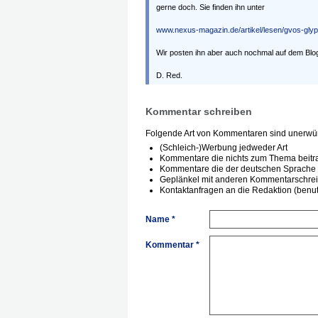
gerne doch. Sie finden ihn unter
www.nexus-magazin.de/artikel/lesen/gvos-glyp
Wir posten ihn aber auch nochmal auf dem Blo
D. Red.
Kommentar schreiben
Folgende Art von Kommentaren sind unerwün
(Schleich-)Werbung jedweder Art
Kommentare die nichts zum Thema beitr
Kommentare die der deutschen Sprache 
Geplänkel mit anderen Kommentarschre
Kontaktanfragen an die Redaktion (benutz
Name *
Kommentar *