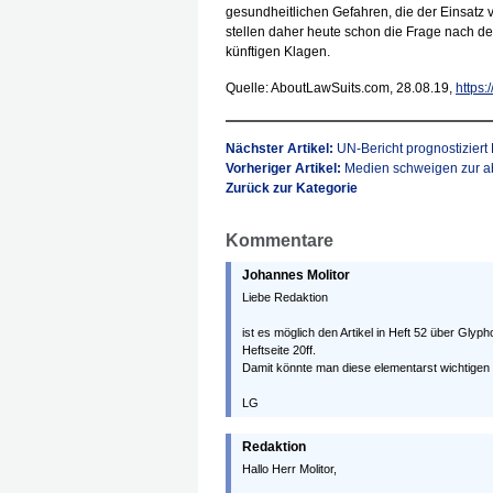
gesundheitlichen Gefahren, die der Einsatz 
stellen daher heute schon die Frage nach d
künftigen Klagen.
Quelle: AboutLawSuits.com, 28.08.19,
https:
Nächster Artikel:
UN-Bericht prognostizier
Vorheriger Artikel:
Medien schweigen zur a
Zurück zur Kategorie
Kommentare
Johannes Molitor
Liebe Redaktion
ist es möglich den Artikel in Heft 52 über Glyph
Heftseite 20ff.
Damit könnte man diese elementarst wichtigen 
LG
Redaktion
Hallo Herr Molitor,