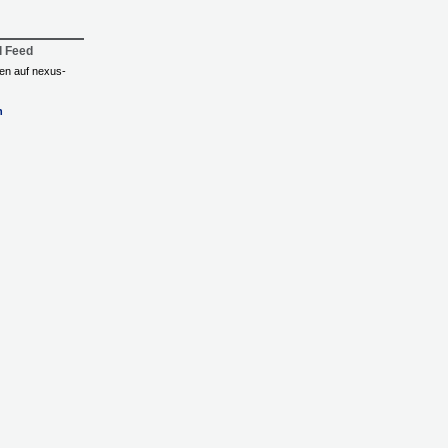
l Feed
ngen auf nexus-
n