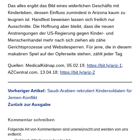
Das alles ergibt das Bild eines widerlichen Geschäfts mit
Kinderleben, dessen Einfluss zumindest in Arizona kaum zu
leugnen ist. Handfest beweisen lassen sich freilich nur
Ausschnitte. Die Hoffnung aber bleibt, dass die neuen
Anstrengungen der US-Regierung gegen Kinder- und
Menschenhandel mehr nach sich ziehen als zähe
Gerichtsprozesse und Websitesperren. Für jene, die in diesem
makabren Spiel auf der Opferseite stehen, zählt jeder Tag.
Quellen: MedicalKidnap.com, 05.02.19;
https://bit.ly/ariz-1
;
AZCentral.com, 13.04.18;
https://bit.ly/ariz-2
Vorheriger Artikel:
Saudi-Arabien rekrutiert Kindersoldaten für
Jemen-Konflikt
Zurück zur Ausgabe
Kommentar schreiben
Folgende Art von Kommentaren sind unerwünscht und werden von uns
entfernt: