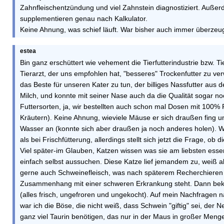
Zahnfleischentzündung und viel Zahnstein diagnostiziert. Außer
supplementieren genau nach Kalkulator.
Keine Ahnung, was schief läuft. War bisher auch immer überzeugt
estea
Bin ganz erschüttert wie vehement die Tierfutterindustrie bzw. 
Tierarzt, der uns empfohlen hat, "besseres" Trockenfutter zu ve
das Beste für unseren Kater zu tun, der billiges Nassfutter a
Milch, und konnte mit seiner Nase auch da die Qualität sogar n
Futtersorten, ja, wir bestellten auch schon mal Dosen mit 100% 
Kräutern). Keine Ahnung, wieviele Mäuse er sich draußen fing und
Wasser an (konnte sich aber draußen ja noch anderes holen). Wa
als bei Frischfütterung, allerdings stellt sich jetzt die Frage, ob 
Viel später-im Glauben, Katzen wissen was sie am liebsten essen, 
einfach selbst aussuchen. Diese Katze lief jemandem zu, weiß a
gerne auch Schweinefleisch, was nach späterem Recherchieren so
Zusammenhang mit einer schweren Erkrankung steht. Dann bekam
(alles frisch, ungefroren und ungekocht). Auf mein Nachfragen 
war ich die Böse, die nicht weiß, dass Schwein "giftig" sei, der
ganz viel Taurin benötigen, das nur in der Maus in großer Menge