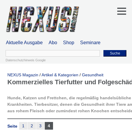
Aktuelle Ausgabe
Abo
Shop
Seminare
Suche
Datenschutzhinweis Google
NEXUS Magazin
/
Artikel & Kategorien
/
Gesundheit
Kommerzielles Tierfutter und Folgeschä
Hunde, Katzen und Frettchen, die regelmäßig handelsüblich
Krankheiten. Tierbesitzer, denen die Gesundheit ihrer Tiere a
aus rohem Fleisch oder zumindest rohen Knochen entscheid
1
2
3
4
Seite