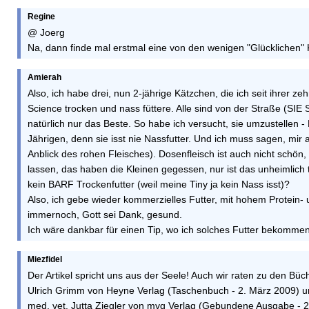
Regine
@ Joerg
Na, dann finde mal erstmal eine von den wenigen "Glücklichen"
Amierah
Also, ich habe drei, nun 2-jährige Kätzchen, die ich seit ihrer 
Science trocken und nass füttere. Alle sind von der Straße (
natürlich nur das Beste. So habe ich versucht, sie umzuste
Jährigen, denn sie isst nie Nassfutter. Und ich muss sagen, mir a
Anblick des rohen Fleisches). Dosenfleisch ist auch nicht schö
lassen, das haben die Kleinen gegessen, nur ist das unheimlich t
kein BARF Trockenfutter (weil meine Tiny ja kein Nass isst)?
Also, ich gebe wieder kommerzielles Futter, mit hohem Protein- 
immernoch, Gott sei Dank, gesund.
Ich wäre dankbar für einen Tip, wo ich solches Futter bekommen 
Miezfidel
Der Artikel spricht uns aus der Seele! Auch wir raten zu den B
Ulrich Grimm von Heyne Verlag (Taschenbuch - 2. März 2009) un
med. vet. Jutta Ziegler von mvg Verlag (Gebundene Ausgabe - 2