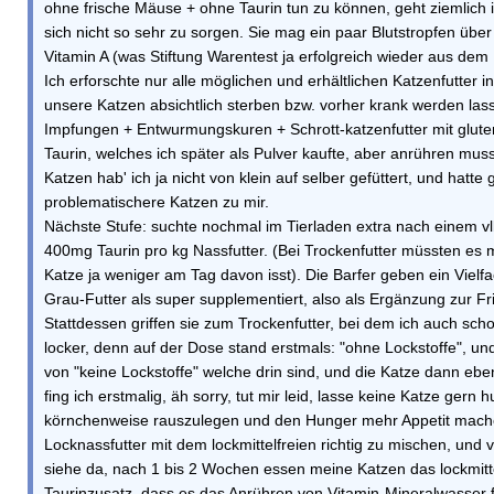
ohne frische Mäuse + ohne Taurin tun zu können, geht ziemlich irr.
sich nicht so sehr zu sorgen. Sie mag ein paar Blutstropfen übe
Vitamin A (was Stiftung Warentest ja erfolgreich wieder aus dem K
Ich erforschte nur alle möglichen und erhältlichen Katzenfutter
unsere Katzen absichtlich sterben bzw. vorher krank werden lass
Impfungen + Entwurmungskuren + Schrott-katzenfutter mit glutenh
Taurin, welches ich später als Pulver kaufte, aber anrühren mus
Katzen hab' ich ja nicht von klein auf selber gefüttert, und ha
problematischere Katzen zu mir.
Nächste Stufe: suchte nochmal im Tierladen extra nach einem vllt
400mg Taurin pro kg Nassfutter. (Bei Trockenfutter müssten es
Katze ja weniger am Tag davon isst). Die Barfer geben ein Vielf
Grau-Futter als super supplementiert, also als Ergänzung zur Fr
Stattdessen griffen sie zum Trockenfutter, bei dem ich auch schon
locker, denn auf der Dose stand erstmals: "ohne Lockstoffe", un
von "keine Lockstoffe" welche drin sind, und die Katze dann ebe
fing ich erstmalig, äh sorry, tut mir leid, lasse keine Katze gern
körnchenweise rauszulegen und den Hunger mehr Appetit machen 
Locknassfutter mit dem lockmittelfreien richtig zu mischen, und v
siehe da, nach 1 bis 2 Wochen essen meine Katzen das lockmitte
Taurinzusatz, dass es das Anrühren von Vitamin-Mineralwasser für