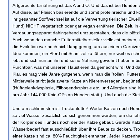
Artgerechte Ernährung ist das A und O. Und das ist bei Hunden
Auf diese, auf Fleisch basierende und somit proteinreiche und 
ihr gesamter Stoffwechsel ist auf die Verwertung tierischer Eiw
Hund) NICHT vegetarisch oder gar vegan ernähren! Die Zeit, in 
Verdauungsapparat dahingehend umzugestalten, dass die plötzl
Auch wenn das manche Futtermittelhersteller vielleicht meinen,
die Evolution war noch nicht lang genug, um aus einem Carnivo
Idee kommen, ein Pferd mit Schnitzel zu füttern, nur weil es s
lebt und sich nun an ihn und seine Nahrung gewöhnt haben mü
Furchtbar, was mit unseren Haustieren da gemacht wird! Und das 
Klar, es mag viele Jahre gutgehen, wenn man die "tollen" Futters
Mittlerweile stirbt jede zweite Katze an Nierenversagen, begün
(Hüftgelenkdysplasie, Ellbogendysplasie etc. und Allergien sind i
pro Jahr 144.000 Knie-OPs an Hunden statt.). Und auch die Stei
Und am schlimmsten ist Trockenfutter! Weder Katzen noch Hunde
so viel Wasser zusätzlich zu sich genommen werden, um die fehl
der Körper des Hundes noch der der Katze gebaut. Gerade Katz
Wasserbedarf fast ausschließlich über ihre Beute zu decken. Tr
einer Katze sind ca. 80% Feuchtigkeit enthalten. Jeder Katzenhal