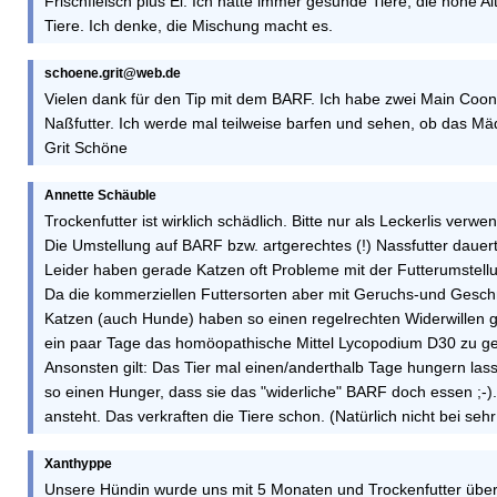
Frischfleisch plus Ei. Ich hatte immer gesunde Tiere, die hohe 
Tiere. Ich denke, die Mischung macht es.
schoene.grit@web.de
Vielen dank für den Tip mit dem BARF. Ich habe zwei Main Coon K
Naßfutter. Ich werde mal teilweise barfen und sehen, ob das Mä
Grit Schöne
Annette Schäuble
Trockenfutter ist wirklich schädlich. Bitte nur als Leckerlis verwe
Die Umstellung auf BARF bzw. artgerechtes (!) Nassfutter dauert
Leider haben gerade Katzen oft Probleme mit der Futterumstell
Da die kommerziellen Futtersorten aber mit Geruchs-und Geschma
Katzen (auch Hunde) haben so einen regelrechten Widerwillen g
ein paar Tage das homöopathische Mittel Lycopodium D30 zu g
Ansonsten gilt: Das Tier mal einen/anderthalb Tage hungern la
so einen Hunger, dass sie das "widerliche" BARF doch essen ;-)
ansteht. Das verkraften die Tiere schon. (Natürlich nicht bei seh
Xanthyppe
Unsere Hündin wurde uns mit 5 Monaten und Trockenfutter über