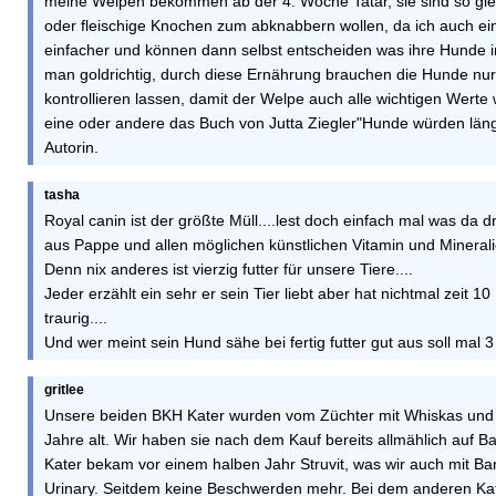
meine Welpen bekommen ab der 4. Woche Tatar, sie sind so gieri
oder fleischige Knochen zum abknabbern wollen, da ich auch ein
einfacher und können dann selbst entscheiden was ihre Hunde i
man goldrichtig, durch diese Ernährung brauchen die Hunde nur 
kontrollieren lassen, damit der Welpe auch alle wichtigen Werte 
eine oder andere das Buch von Jutta Ziegler"Hunde würden läng
Autorin.
tasha
Royal canin ist der größte Müll....lest doch einfach mal was da d
aus Pappe und allen möglichen künstlichen Vitamin und Mineral
Denn nix anderes ist vierzig futter für unsere Tiere....
Jeder erzählt ein sehr er sein Tier liebt aber hat nichtmal zeit 1
traurig....
Und wer meint sein Hund sähe bei fertig futter gut aus soll mal 3 
gritlee
Unsere beiden BKH Kater wurden vom Züchter mit Whiskas und mi
Jahre alt. Wir haben sie nach dem Kauf bereits allmählich auf Bar
Kater bekam vor einem halben Jahr Struvit, was wir auch mit Ba
Urinary. Seitdem keine Beschwerden mehr. Bei dem anderen Ka