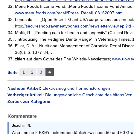
Menu Foods Income Fund: „Menu Foods Income Fund Announce
www.menufoods.com/recall/Press_Recall_03162007.htm
Londsale, T.: „Open Secret: Giant USA corporations poison pet
http://secureshop.rawmeatybones.com/newsletter/view.epl?id
Malik, R.: „Feeding cats for health and longevity“ (Clinical Rev
„Introducing The Pedigree Denta Range“ in Veterinary Times, 1
Elliot, D. A.: „Nutritional Management of Chronicle Renal Dise
36(6): S. 1377-84, viii
zitiert auf dem Cover des The Whistle-Newsletters;
www.uow.ed
1
2
3
4
Seite
Nächster Artikel:
Elektrosmog und Hormonstörungen
Vorheriger Artikel:
Die ungewöhnliche Geschichte des Alfons Ven
Zurück zur Kategorie
Kommentare
Joachim N.
Also, meine 2 BKH's bekommen täglich zwischen 50 und 60 Gram