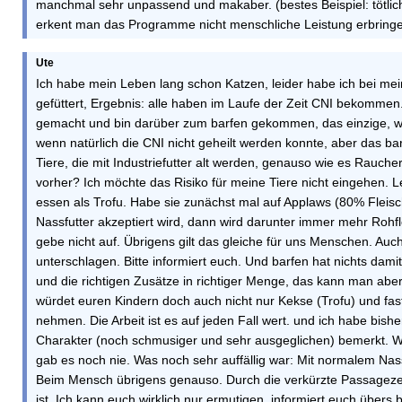
manchmal sehr unpassend und makaber. (bestes Beispiel: tötlic
erkent man das Programme nicht menschliche Leistung erbringe
Ute
Ich habe mein Leben lang schon Katzen, leider habe ich bei mein
gefüttert, Ergebnis: alle haben im Laufe der Zeit CNI bekommen
gemacht und bin darüber zum barfen gekommen, das einzige, was
wenn natürlich die CNI nicht geheilt werden konnte, aber das ba
Tiere, die mit Industriefutter alt werden, genauso wie es Rauche
vorher? Ich möchte das Risiko für meine Tiere nicht eingehen. L
essen als Trofu. Habe sie zunächst mal auf Applaws (80% Fleisc
Nassfutter akzeptiert wird, dann wird darunter immer mehr Rohfl
gebe nicht auf. Übrigens gilt das gleiche für uns Menschen. Au
unterschlagen. Bitte informiert euch. Und barfen hat nichts damit
und die richtigen Zusätze in richtiger Menge, das kann man aber al
würdet euren Kindern doch auch nicht nur Kekse (Trofu) und fas
nehmen. Die Arbeit ist es auf jeden Fall wert. und ich habe bish
Charakter (noch schmusiger und sehr ausgeglichen) bemerkt. W
gab es noch nie. Was noch sehr auffällig war: Mit normalem Nassf
Beim Mensch übrigens genauso. Durch die verkürzte Passagezeit
ist. Ich kann euch wirklich nur ermutigen, informiert euch übers b