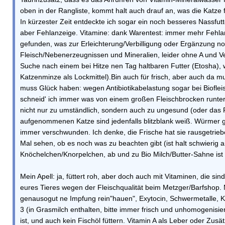
oben in der Rangliste, kommt halt auch drauf an, was die Katze
In kürzester Zeit entdeckte ich sogar ein noch besseres Nassf
aber Fehlanzeige. Vitamine: dank Warentest: immer mehr Fehla
gefunden, was zur Erleichterung/Verbilligung oder Ergänzung noc
Fleisch/Nebenerzeugnissen und Mineralien, leider ohne A und V
Suche nach einem bei Hitze nen Tag haltbaren Futter (Etosha), 
Katzenminze als Lockmittel).Bin auch für frisch, aber auch da 
muss Glück haben: wegen Antibiotikabelastung sogar bei Bioflei
schneid' ich immer was von einem großen Fleischbrocken runter, d
nicht nur zu umständlich, sondern auch zu ungesund (oder das Fl
aufgenommenen Katze sind jedenfalls blitzblank weiß. Würmer gi
immer verschwunden. Ich denke, die Frische hat sie rausgetrieb
Mal sehen, ob es noch was zu beachten gibt (ist halt schwierig 
Knöchelchen/Knorpelchen, ab und zu Bio Milch/Butter-Sahne ist e
Mein Apell: ja, füttert roh, aber doch auch mit Vitaminen, die 
eures Tieres wegen der Fleischqualität beim Metzger/Barfshop. M
genausogut ne Impfung rein"hauen", Exytocin, Schwermetalle, K
3 (in Grasmilch enthalten, bitte immer frisch und unhomogenisier
ist, und auch kein Fischöl füttern. Vitamin A als Leber oder Zusät