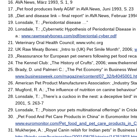
AVA News, März 1993, S. 1, 9
„Pet food produces lively AGM“ in AVA News, Juni 1993, S. 23
„Diet and disease link – final report“ in AVA News, Februar 1994
Lonsdale, T.: „Periodontal disease …“
Lonsdale, T.: „Cybernetic Hypothesis of Periodontal Disease in 
a.:
www.rawmeatybones.com/pdf/periontal-cyber.pdf
Veterinary Oral Health Council; www.vohc.org
UK Raw Meaty Bones: „Intro to (UK) Pet Smile Month“, 2006;
w
„Reassurance for European pet owners following pet food recal
The Kennel Club: „The History of Crufts“, 2006; www.thekennel
Brady, D. und Palmeri C.: „The Pet Economy“ in Business Wee
www.businessweek.com/magazine/content/07_32/b4045001.h
American Pet Product Manufacturers Association: „Industry Sta
Mugford, R. A.: „The influence of nutrition on canine behaviour
Lonsdale, T.: „There’s a cuckoo in the nest: a deceptive bird“
2001, S. 263-7
Lonsdale, T.: „Poison your pets multinational offerings“ in Cri
„Pet Food And Pet Care Products in China“ in Euromonitor Inte
www.euromonitor.com/Pet_food_and_pet_care_products_in_
Mukherjee, A.: „Royal Canin relish for Indian pets“ in Business
http://hindu.com/businessline/2001/08/25/stories/14251803.ht