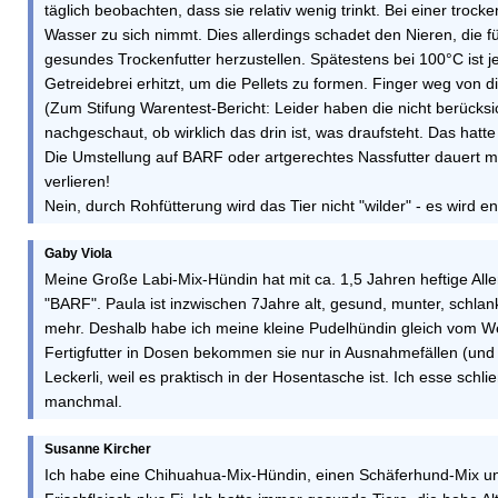
täglich beobachten, dass sie relativ wenig trinkt. Bei einer tro
Wasser zu sich nimmt. Dies allerdings schadet den Nieren, die f
gesundes Trockenfutter herzustellen. Spätestens bei 100°C ist j
Getreidebrei erhitzt, um die Pellets zu formen. Finger weg von d
(Zum Stifung Warentest-Bericht: Leider haben die nicht berücks
nachgeschaut, ob wirklich das drin ist, was draufsteht. Das hatte
Die Umstellung auf BARF oder artgerechtes Nassfutter dauert mi
verlieren!
Nein, durch Rohfütterung wird das Tier nicht "wilder" - es wird end
Gaby Viola
Meine Große Labi-Mix-Hündin hat mit ca. 1,5 Jahren heftige Al
"BARF". Paula ist inzwischen 7Jahre alt, gesund, munter, schlank u
mehr. Deshalb habe ich meine kleine Pudelhündin gleich vom We
Fertigfutter in Dosen bekommen sie nur in Ausnahmefällen (und 
Leckerli, weil es praktisch in der Hosentasche ist. Ich esse schl
manchmal.
Susanne Kircher
Ich habe eine Chihuahua-Mix-Hündin, einen Schäferhund-Mix und