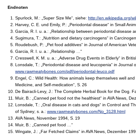
Endnoten
Spurlock, M.: „Super Size Me“, siehe:
http://en.wikipedia.org/
Harvey, C. E. und Emily, P.: „Periodontal disease“ in Small Anim
Garcia, R. I. u. a.: „Relationship between periodontal disease 
Sugimura, T.: „Nutrition and dietary carcinogens“ in Carcinoge
Roudebush, P.: „Pet food additives“ in Journal of American Vet
Garcia, R. I. u. a.: „Relationship …“
Cresswell, K. M. u. a.: „Adverse Drug Events in Elderly“ in Briti
Lonsdale, T.: „Periodontal disease and leucopenia“ in Journal o
www.rawmeatybones.com/pdf/periodontal-leuco.pdf
Engel, C.: Wild Health: How animals keep themselves well and
Medicine, and Self-medication“, S. 26
De Bairacli-Levy, J.: The Complete Herbal Book for the Dog. 
Muir, B.: „Canned pet food not the healthiest“ in AVA News, D
Lonsdale, T.: „Oral disease in cats and dogs“ in Control and T
of Sydney; s. a.:
www.rawmeatybones.com/No_3128.html
AVA News, November 1994, S. 19
Muir, B.: „Canned pet food …“
Wingate, J.: „Far Fetched Claims“ in AVA News, Dezember 199