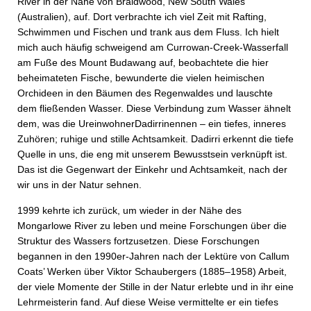
River in der Nähe von Braidwood, New South Wales
(Australien), auf. Dort verbrachte ich viel Zeit mit Rafting,
Schwimmen und Fischen und trank aus dem Fluss. Ich hielt
mich auch häufig schweigend am Currowan-Creek-Wasserfall
am Fuße des Mount Buda­wang auf, beobachtete die hier
beheimateten Fische, bewunderte die vielen heimischen
Orchideen in den Bäumen des Regenwaldes und lauschte
dem fließenden Wasser. Diese Verbindung zum Wasser ähnelt
dem, was die UreinwohnerDadirrinennen – ein tiefes, inneres
Zuhören; ruhige und stille Achtsamkeit. Dadirri erkennt die tiefe
Quelle in uns, die eng mit unserem Bewusstsein verknüpft ist.
Das ist die Gegenwart der Einkehr und Achtsamkeit, nach der
wir uns in der Natur sehnen.
1999 kehrte ich zurück, um wieder in der Nähe des
Mongarlowe River zu leben und meine Forschungen über die
Struktur des Wassers fortzusetzen. Diese Forschungen
begannen in den 1990er-Jahren nach der Lektüre von Callum
Coats’ Werken über Viktor Schaubergers (1885–1958) Arbeit,
der viele Momente der Stille in der Natur erlebte und in ihr eine
Lehrmeisterin fand. Auf diese Weise vermittelte er ein tiefes