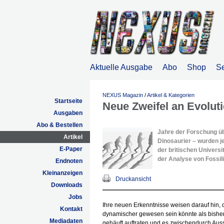
Aktuelle Ausgabe
Abo
Shop
S
NEXUS Magazin
/
Artikel & Kategorien
Startseite
Neue Zweifel an Evolut
Ausgaben
Abo & Bestellen
Jahre der Forschung üb
Artikel
Dinosaurier – wurden je
E-Paper
der britischen Universi
der Analyse von Fossil
Endnoten
Kleinanzeigen
Druckansicht
Downloads
Jobs
Ihre neuen Erkenntnisse weisen darauf hin, d
Kontakt
dynamischer gewesen sein könnte als bishe
Mediadaten
gehäuft auftraten und es zwischendurch Aus