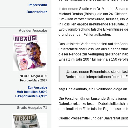
Impressum
In der neuen Studie von Dr. Manabu Sakamoto
Datenschutz
Michael Benton (Bristol), die am 24. Oktober
Evolution
veröffentlicht wurde, heißt es, ein V
in Fossilien ergebe irreführende Resultate. 
Evolutionsforschung falsche Erkenntnisse gel
Aus der Ausgabe
grundlegenden Fehler aufbauten.
Das kritisierte Verfahren basiert auf der A
unterschiedlicher Fossilien aus einer bestim
dieser Periode zur Verfügung gestanden hab
Einsatz im Jahr 2007 für mehr als 150 veröf
„Unsere neuen Erkenntnisse stellen fast
NEXUS Magazin 69
Berichte und Interpretationen über die 
Februar-März 2017
Zur Ausgabe
sagt Dr. Sakamoto, ein Evolutionsbiologe an 
Heft bestellen 8,90 €
E-Paper kaufen 4,99 €
Die Forscher führten tausende Simulationen
Datenkorrektur zu testen. Dabei stellte sich
Gratis Ausgabe 71
der simulierten Fälle falsche Ergebnisse liefe
Quelle: Pressemitteilung der Universität Bris