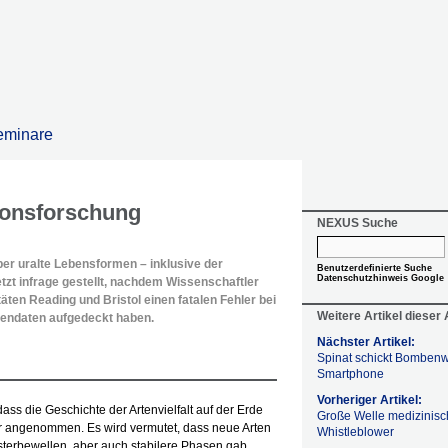
eminare
ionsforschung
NEXUS Suche
er uralte Lebensformen – inklusive der
Benutzerdefinierte Suche
Datenschutzhinweis Google
tzt infrage gestellt, nachdem Wissenschaftler
täten Reading und Bristol einen fatalen Fehler bei
Weitere Artikel dieser
iendaten aufgedeckt haben.
Nächster Artikel:
Spinat schickt Bomben
Smartphone
Vorheriger Artikel:
ass die Geschichte der Artenvielfalt auf der Erde
Große Welle medizinisc
r angenommen. Es wird vermutet, dass neue Arten
Whistleblower
sterbewellen, aber auch stabilere Phasen gab.