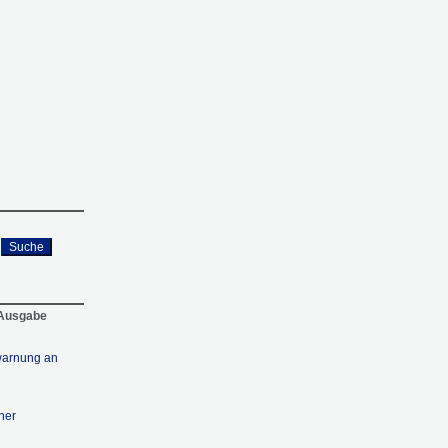
Suche
 Ausgabe
warnung an
her