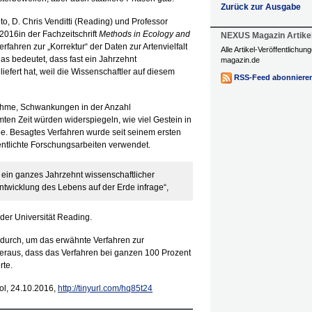
Zurück zur Ausgabe
, D. Chris Venditti (Reading) und Professor
 2016in der Fachzeitschrift
Methods in Ecology and
NEXUS Magazin Artike
erfahren zur „Korrektur“ der Daten zur Artenvielfalt
Alle Artikel-Veröffentlichu
Das bedeutet, dass fast ein Jahrzehnt
magazin.de
iefert hat, weil die Wissenschaftler auf diesem
RSS-Feed abonniere
nnahme, Schwankungen in der Anzahl
mten Zeit würden widerspiegeln, wie viel Gestein in
e. Besagtes Verfahren wurde seit seinem ersten
fentlichte Forschungsarbeiten verwendet.
 ein ganzes Jahrzehnt wissenschaftlicher
Entwicklung des Lebens auf der Erde infrage“,
der Universität Reading.
 durch, um das erwähnte Verfahren zur
 heraus, dass das Verfahren bei ganzen 100 Prozent
rte.
tol, 24.10.2016,
http://tinyurl.com/hq85t24