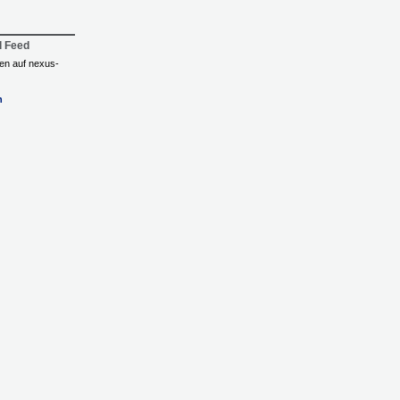
l Feed
ngen auf nexus-
n