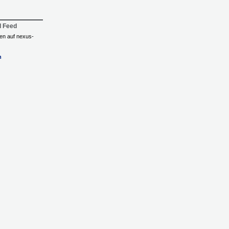
l Feed
ngen auf nexus-
n