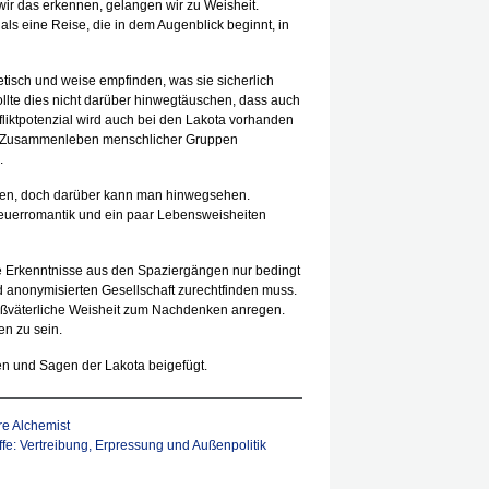
r das erkennen, gelangen wir zu Weisheit.
als eine Reise, die in dem Augenblick beginnt, in
tisch und weise empfinden, was sie sicherlich
ollte dies nicht darüber hinwegtäuschen, dass auch
liktpotenzial wird auch bei den Lakota vorhanden
m Zusammenleben menschlicher Gruppen
.
ften, doch darüber kann man hinwegsehen.
feuerromantik und ein paar Lebensweisheiten
 Erkenntnisse aus den Spaziergängen nur bedingt
nd anonymisierten Gesellschaft zurechtfinden muss.
oßväterliche Weisheit zum Nachdenken anregen.
en zu sein.
en und Sagen der Lakota beigefügt.
e Alchemist
fe: Vertreibung, Erpressung und Außenpolitik