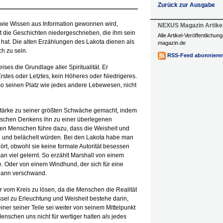
Zurück zur Ausgabe
 wie Wissen aus Information gewonnen wird,
NEXUS Magazin Artike
at die Geschichten niedergeschrieben, die ihm sein
Alle Artikel-Veröffentlichu
hat. Die alten Erzählungen des Lakota dienen als
magazin.de
h zu sein.
RSS-Feed abonniere
ses die Grundlage aller Spiritualität. Er
Erstes oder Letztes, kein Höheres oder Niedrigeres.
o seinen Platz wie jedes andere Lebewesen, nicht
Stärke zu seiner größten Schwäche gemacht, indem
ischen Denkens ihn zu einer überlegenen
en Menschen führe dazu, dass die Weisheit und
n und belächelt würden. Bei den Lakota habe man
ört, obwohl sie keine formale Autorität besessen
an viel gelernt. So erzählt Marshall von einem
e. Oder von einem Windhund, der sich für eine
dann verschwand.
er vom Kreis zu lösen, da die Menschen die Realität
sel zu Erleuchtung und Weisheit bestehe darin,
er seiner Teile sei weiter von seinem Mittelpunkt
Menschen uns nicht für wertiger halten als jedes