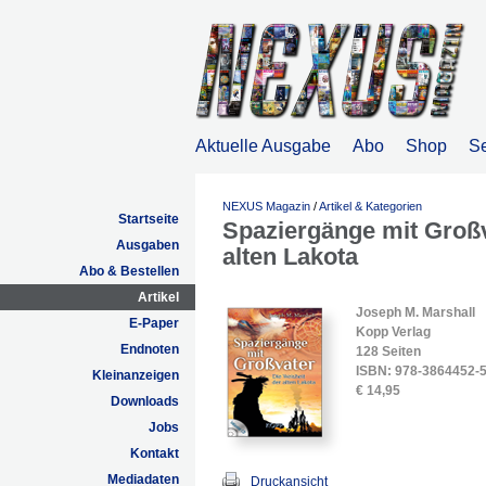
Aktuelle Ausgabe
Abo
Shop
S
NEXUS Magazin
/
Artikel & Kategorien
Startseite
Spaziergänge mit Großv
Ausgaben
alten Lakota
Abo & Bestellen
Artikel
Joseph M. Marshall
E-Paper
Kopp Verlag
Endnoten
128 Seiten
ISBN: 978-3864452-
Kleinanzeigen
€ 14,95
Downloads
Jobs
Kontakt
Mediadaten
Druckansicht