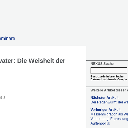
eminare
ater: Die Weisheit der
NEXUS Suche
Benutzerdefinierte Suche
Datenschutzhinweis Google
Weitere Artikel dieser
59-8
Nächster Artikel:
Der Regenwurm: der wa
Vorheriger Artikel:
Massenmigration als Wa
Vertreibung, Erpressun
Außenpolitik