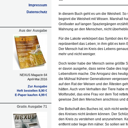
Impressum
Datenschutz
In diesem Buch geht es um die Weisheit. So
beginnt die Weisheit mit Wissen. Marshall h
Großvater auf langen Spaziergängen erzählt 
Mahnung an den Menschen, nicht überheblic
Aus der Ausgabe
Für die Lakote verkörpert das Symbol des Krei
repräsentiert das Leben; in ihm gibt es kein 
Der Mensch hat im Kreis des Lebens genaus
mehr und nicht weniger.
Doch leider habe der Mensch seine größte 
er davon ausgehe, dass seine Gabe des log
Lebensform mache. Die Arroganz des heutig
NEXUS Magazin 64
die Mühsal früherer Generationen vergesse
April-Mai 2016
auf den Rat der Weisen und der Ältesten geh
Zur Ausgabe
hätten. Auch vom Verhalten der Tiere habe m
Heft bestellen 8,90 €
Wolfsrudel, das eine Frau vor dem Tod rettet
E-Paper kaufen 4,99 €
gewisse Zeit den Menschen anschloss und 
Gratis Ausgabe 71
Die Botschaft des Buches ist, sich nicht weit
des Kreises nicht ändern können. Der Schlüs
den Kreis zu verstehen und anzunehmen. Kein
entfernt oder liege ihm näher. So sollen wir 