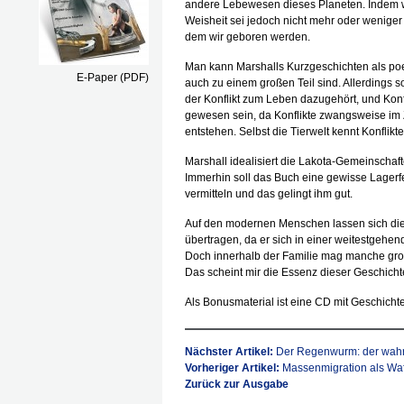
andere Lebewesen dieses Planeten. Indem wi
Weisheit sei jedoch nicht mehr oder weniger 
dem wir geboren werden.
Man kann Marshalls Kurzgeschichten als poe
E-Paper (PDF)
auch zu einem großen Teil sind. Allerdings s
der Konflikt zum Leben dazugehört, und Konf
gewesen sein, da Konflikte zwangsweise i
entstehen. Selbst die Tierwelt kennt Konflikte
Marshall idealisiert die Lakota-Gemeinscha
Immerhin soll das Buch eine gewisse Lager
vermitteln und das gelingt ihm gut.
Auf den modernen Menschen lassen sich die
übertragen, da er sich in einer weitestgehe
Doch innerhalb der Familie mag manche gr
Das scheint mir die Essenz dieser Geschicht
Als Bonusmaterial ist eine CD mit Geschicht
Nächster Artikel:
Der Regenwurm: der wahr
Vorheriger Artikel:
Massenmigration als Waf
Zurück zur Ausgabe