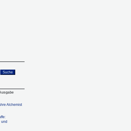
Suche
 Ausgabe
hre Alchemist
ffe:
g und