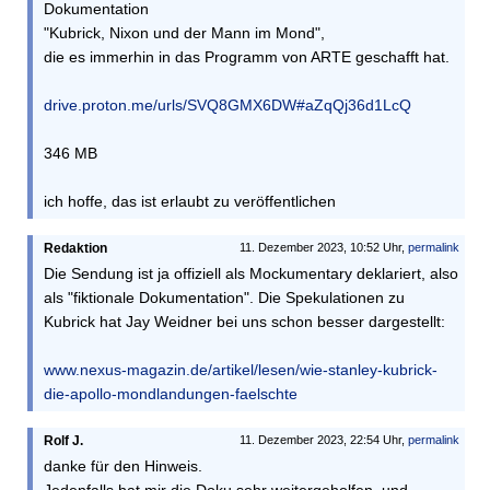
Dokumentation
"Kubrick, Nixon und der Mann im Mond",
die es immerhin in das Programm von ARTE geschafft hat.
drive.proton.me/urls/SVQ8GMX6DW#aZqQj36d1LcQ
346 MB
ich hoffe, das ist erlaubt zu veröffentlichen
Redaktion
11. Dezember 2023, 10:52 Uhr,
permalink
Die Sendung ist ja offiziell als Mockumentary deklariert, also
als "fiktionale Dokumentation". Die Spekulationen zu
Kubrick hat Jay Weidner bei uns schon besser dargestellt:
www.nexus-magazin.de/artikel/lesen/wie-stanley-kubrick-
die-apollo-mondlandungen-faelschte
Rolf J.
11. Dezember 2023, 22:54 Uhr,
permalink
danke für den Hinweis.