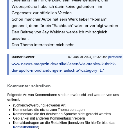
Jedenfalls hat mir die Doku sehr weitergeholfen, und
Widersprüche habe ich darin keine gefunden - im
Gegensatz zur offiziellen Version.
Schon mancher Autor hat sein Werk lieber "Roman"
genannt, denn für ein "Sachbuch" wäre er verfolgt worden.
Den Beitrag von Jay Weidner werde ich mir sogleich
ansehen.
Das Thema interessiert mich sehr.
Rainer Kewitz
07. Januar 2024, 15:32 Uhr,
permalink
www.nexus-magazin.de/artikel/lesen/wie-stanley-kubrick-
die-apollo-mondlandungen-faelschte?category=17
Kommentar schreiben
Folgende Art von Kommentaren sind unerwünscht und werden von uns
entfernt:
(Schleich-)Werbung jedweder Art
Kommentare die nichts zum Thema beitragen
Kommentare die der deutschen Sprache nicht gerecht werden
Geplänkel mit anderen Kommentarschreibern
Kontaktanfragen an die Redaktion (benutzen Sie hierfür bitte das
Kontaktformular
)