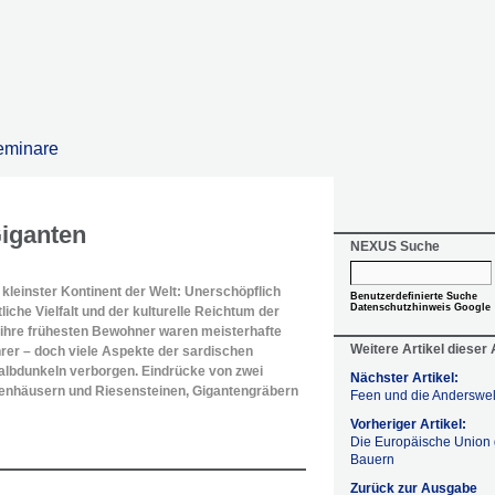
eminare
Giganten
NEXUS Suche
s kleinster Kontinent der Welt: Unerschöpflich
Benutzerdefinierte Suche
Datenschutzhinweis Google
liche Vielfalt und der kulturelle Reichtum der
 ihre frühesten Bewohner waren meisterhafte
Weitere Artikel dieser
rer – doch viele Aspekte der sardischen
albdunkeln verborgen. Eindrücke von zwei
Nächster Artikel:
nhäusern und Riesensteinen, Gigantengräbern
Feen und die Anderswel
Vorheriger Artikel:
Die Europäische Union
Bauern
Zurück zur Ausgabe