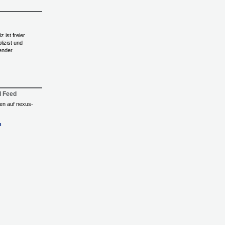
 ist freier
lizist und
ender.
l Feed
ngen auf nexus-
n