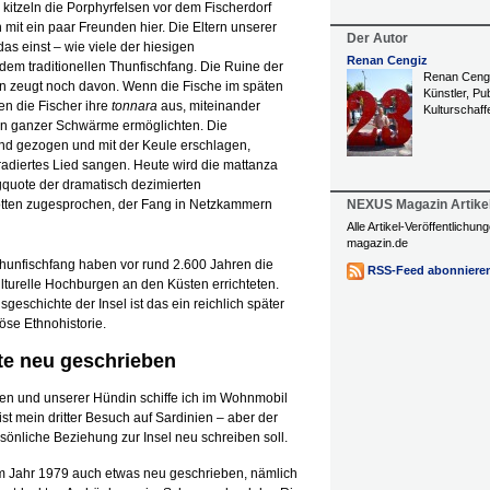
itzeln die Porphyrfelsen vor dem Fischerdorf
mit ein paar Freunden hier. Die Eltern unserer
Der Autor
as einst – wie viele der hiesigen
Renan Cengiz
 dem traditionellen Thunfischfang. Die Ruine der
Renan Cengiz
 zeugt noch davon. Wenn die Fische im späten
Künstler, Pub
en die Fischer ihre
tonnara
aus, miteinander
Kulturschaff
n ganzer Schwärme ermöglichten. Die
nd gezogen und mit der Keule erschlagen,
radiertes Lied sangen. Heute wird die mattanza
ngquote der dramatisch dezimierten
lotten zugesprochen, der Fang in Netzkammern
NEXUS Magazin Artike
Alle Artikel-Veröffentlichu
magazin.de
 Thunfischfang haben vor rund 2.600 Jahren die
RSS-Feed abonniere
ulturelle Hochburgen an den Küsten errichteten.
eschichte der Insel ist das ein reichlich später
iöse Ethnohistorie.
te neu geschrieben
en und unserer Hündin schiffe ich im Wohnmobil
ist mein dritter Besuch auf Sardinien – aber der
rsönliche Beziehung zur Insel neu schreiben soll.
im Jahr 1979 auch etwas neu geschrieben, nämlich