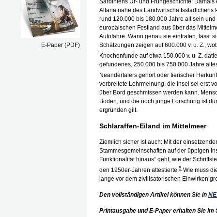
Sardiniens Ur- und Frühgeschichte: Damal
Altana nahe des Landwirtschaftsstädtchens P
rund 120.000 bis 180.000 Jahre alt sein un
europäischen Festland aus über das Mittelm
Autofähre. Wann genau sie eintrafen, lässt s
E-Paper (PDF)
Schätzungen zeigen auf 600.000 v. u. Z., wo
Knochenfunde auf etwa 150.000 v. u. Z. datie
gefundenes, 250.000 bis 750.000 Jahre alte
Neandertalers gehört oder tierischer Herkunft is
verbreitete Lehrmeinung, die Insel sei erst v
über Bord geschmissen werden kann. Menschhe
Boden, und die noch junge Forschung ist du
ergründen gilt.
Schlaraffen-Eiland im Mittelmeer
Ziemlich sicher ist auch: Mit der einsetzende
Stammesgemeinschaften auf der üppigen Ins
Funktionalität hinaus“ geht, wie der Schrifts
5
den 1950er-Jahren attestierte.
Wie muss die
lange vor dem zivilisatorischen Einwirken 
Den vollständigen Artikel können Sie in
NE
Printausgabe und E-Paper erhalten Sie im S