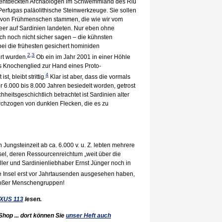
s entdeckten Archäologen im Schwemmland des Riu
erfugas paläolithische Steinwerkzeuge. Sie sollen
d von Frühmenschen stammen, die wie wir vom
eer auf Sardinien landeten. Nur eben ohne
ich noch nicht sicher sagen – die kühnsten
bei die frühesten gesichert hominiden
2
,
3
rt wurden.
Ob ein im Jahr 2001 in einer Höhle
s Knochenglied zur Hand eines Proto-
4
t, bleibt strittig.
Klar ist aber, dass die vormals
or 6.000 bis 8.000 Jahren besiedelt worden, getrost
itsgeschichtlich betrachtet ist Sardinien alter
rchzogen von dunklen Flecken, die es zu
n Jungsteinzeit ab ca. 6.000 v. u. Z. lebten mehrere
el, deren Ressourcenreichtum „weit über die
teller und Sardinienliebhaber Ernst Jünger noch in
 Insel erst vor Jahrtausenden ausgesehen haben,
großer Menschengruppen!
XUS
113
lesen.
hop ... dort können Sie
unser Heft auch