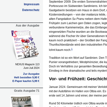
September 2009. Die ersten Sonnenstrahlen k
Impressum
Portoscuso im Südwesten Sardiniens. Ich bin 
Datenschutz
Gastgeberin besitzen ein Haus in dem Dorf, d
Küstensiedlungen – von der
mattanza
lebte,
alten Fangstation
Su Pranu
neben dem Hafen
Frühjahr zum Laichen gen Osten zogen, legt
Aus der Ausgabe
verbundene Kammernetze, die das Einfange
eingenetzten Fische wurden an die Bootswa
während die Fischer ihr über Generationen t
kaum noch praktiziert – der Großteil der Fa
Thunfischbestände wird den industriellen F
1
lohnt kaum noch.
Tradition ist so ein Wort auf Sardinien. Den
Punier vorangetrieben; Westphönizier, die k
NEXUS Magazin 113
Doch im Verhältnis zur gesamten Besiedlungsg
Juni-Juli 2024
Einstieg in ihre dramatische und teils myster
Zur Ausgabe
Heft bestellen 9,90 €
Vor- und Frühzeit: Geschich
E-Paper kaufen 5,99 €
Januar 2024. Gemeinsam mit meiner Verlobt
Gratis Ausgabe 71
mit der Autofähre im Hafen von Olbia ein. Es 
erste seit 14 Jahren und einer, der meine pe
Rund 50 Kilometer östlich von Olbia wurde 