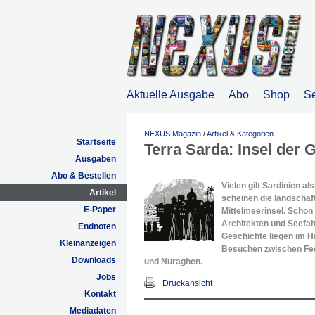
Aktuelle Ausgabe
Abo
Shop
S
NEXUS Magazin
/
Artikel & Kategorien
Startseite
Terra Sarda: Insel der 
Ausgaben
Abo & Bestellen
Vielen gilt Sardinien al
Artikel
scheinen die landschaft
E-Paper
Mittelmeerinsel. Schon
Architekten und Seefah
Endnoten
Geschichte liegen im H
Kleinanzeigen
Besuchen zwischen Fee
Downloads
und Nuraghen.
Jobs
Druckansicht
Kontakt
Mediadaten