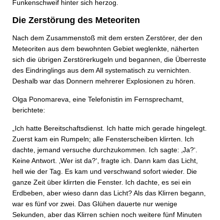
Funkenschweif hinter sich herzog.
Die Zerstörung des Meteoriten
Nach dem Zusammenstoß mit dem ersten Zerstörer, der den
Meteoriten aus dem bewohnten Gebiet weglenkte, näherten
sich die übrigen Zerstörerkugeln und begannen, die Überreste
des Eindringlings aus dem All systematisch zu vernichten.
Deshalb war das Donnern mehrerer Explosionen zu hören.
Olga Ponomareva, eine Telefonistin im Fernsprechamt,
berichtete:
„Ich hatte Bereitschaftsdienst. Ich hatte mich gerade hingelegt.
Zuerst kam ein Rumpeln; alle Fensterscheiben klirrten. Ich
dachte, jemand versuche durchzukommen. Ich sagte: ‚Ja?‘.
Keine Antwort. ‚Wer ist da?‘, fragte ich. Dann kam das Licht,
hell wie der Tag. Es kam und ver­schwand sofort wieder. Die
ganze Zeit über klirrten die Fenster. Ich dachte, es sei ein
Erdbeben, aber wieso dann das Licht? Als das Klirren begann,
war es fünf vor zwei. Das Glühen dauerte nur wenige
Sekunden, aber das Klirren schien noch weitere fünf Minuten