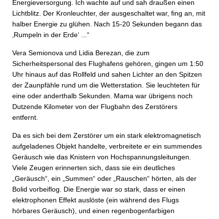
Energieversorgung. Ich wachte auf und sah draußen einen
Lichtblitz. Der Kronleuchter, der ausgeschaltet war, fing an, mit
halber Energie zu glühen. Nach 15-20 Sekunden begann das
‚Rumpeln in der Erde‘ ...“
Vera Semionova und Lidia Berezan, die zum
Sicherheitspersonal des Flughafens gehören, gingen um 1:50
Uhr hinaus auf das Rollfeld und sahen Lichter an den Spitzen
der Zaunpfähle rund um die Wetterstation. Sie leuchteten für
eine oder anderthalb Sekunden. Mama war übrigens noch
Dutzende Kilometer von der Flugbahn des Zerstörers
entfernt.
Da es sich bei dem Zerstörer um ein stark elektromagnetisch
aufgeladenes Objekt handelte, verbreitete er ein summendes
Geräusch wie das Knistern von Hochspannungsleitungen.
Viele Zeugen erinnerten sich, dass sie ein deutliches
„Geräusch“, ein „Summen“ oder „Rauschen“ hörten, als der
Bolid vorbeiflog. Die Energie war so stark, dass er einen
elektrophonen Effekt auslöste (ein während des Flugs
hörbares Geräusch), und einen regenbogenfarbigen