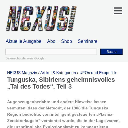
Aktuelle Ausgabe
Abo
Shop
Seminare
Suche
Datenschutzhinweis Google
NEXUS Magazin
/
Artikel & Kategorien
/
UFOs und Exopolitik
Tunguska, Sibiriens geheimnisvolles
„Tal des Todes“, Teil 3
Augenzeugenberichte und andere Hinweise lassen
vermuten, dass der Meteorit, der 1908 die Tunguska
Region bedrohte, von intelligent gesteuerten „Plasma-
Zerstörerkugeln“ vernichtet wurde, die in der Lage waren,
die ursprüngliche Explosionskraft zu kompensieren.