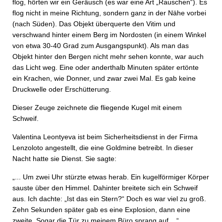
flog, hörten wir ein Geräusch (es war eine Art „Rauschen“). Es
flog nicht in meine Richtung, sondern ganz in der Nähe vorbei
(nach Süden). Das Objekt überquerte den Vitim und
verschwand hinter einem Berg im Nordosten (in einem Winkel
von etwa 30-40 Grad zum Ausgangspunkt). Als man das
Objekt hinter den Bergen nicht mehr sehen konnte, war auch
das Licht weg. Eine oder anderthalb Minuten später ertönte
ein Krachen, wie Donner, und zwar zwei Mal. Es gab keine
Druckwelle oder Erschütterung.
Dieser Zeuge zeichnete die fliegende Kugel mit einem
Schweif.
Valentina Leontyeva ist beim Sicherheitsdienst in der Firma
Lenzoloto angestellt, die eine Goldmine betreibt. In dieser
Nacht hatte sie Dienst. Sie sagte:
„... Um zwei Uhr stürzte etwas herab. Ein kugelförmiger Körper
sauste über den Himmel. Dahinter breitete sich ein Schweif
aus. Ich dachte: „Ist das ein Stern?“ Doch es war viel zu groß.
Zehn Sekunden später gab es eine Explosion, dann eine
zweite. Sogar die Tür zu meinem Büro sprang auf ...“