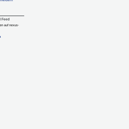
nfeldern
l Feed
ngen auf nexus-
n