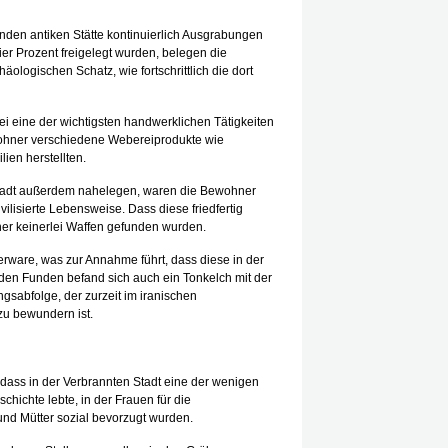
nden antiken Stätte kontinuierlich Ausgrabungen
ier Prozent freigelegt wurden, belegen die
ologischen Schatz, wie fortschrittlich die dort
i eine der wichtigsten handwerklichen Tätigkeiten
nwohner verschiedene Webereiprodukte wie
ien herstellten.
Stadt außerdem nahelegen, waren die Bewohner
lisierte Lebensweise. Dass diese friedfertig
sher keinerlei Waffen gefunden wurden.
erware, was zur Annahme führt, dass diese in der
r den Funden befand sich auch ein Tonkelch mit der
sabfolge, der zurzeit im iranischen
zu bewundern ist.
 dass in der Verbrannten Stadt eine der wenigen
hichte lebte, in der Frauen für die
und Mütter sozial bevorzugt wurden.