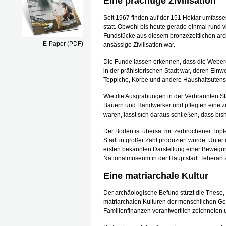
Eine prächtige Zivilisation
Seit 1967 finden auf der 151 Hektar umfasse
statt. Obwohl bis heute gerade einmal rund v
Fundstücke aus diesem bronzezeitlichen archä
E-Paper (PDF)
ansässige Zivilisation war.
Die Funde lassen erkennen, dass die Webere
in der prähistorischen Stadt war, deren Ei
Teppiche, Körbe und andere Haushaltsutensil
Wie die Ausgrabungen in der Verbrannten 
Bauern und Handwerker und pflegten eine zivi
waren, lässt sich daraus schließen, dass bi
Der Boden ist übersät mit zerbrochener Töpf
Stadt in großer Zahl produziert wurde. Unte
ersten bekannten Darstellung einer Bewegung
Nationalmuseum in der Hauptstadt Teheran 
Eine matriarchale Kultur
Der archäologische Befund stützt die These,
matriarchalen Kulturen der menschlichen Gesc
Familienfinanzen verantwortlich zeichneten 