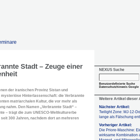
eminare
rannte Stadt – Zeuge einer
NEXUS Suche
nheit
Benutzerdefinierte Suche
Datenschutzhinweis Google
enen der iranischen Provinz Sistan und
e mysteriöse Hinterlassenschaft: die Verbrannte
Weitere Artikel dieser
enten matriarchalen Kultur, die vor mehr als
fang nahm. Den Namen „Verbrannte Stadt“ –
Nächster Artikel:
Twilight Zone: MJ-12-
hte – trägt die zum UNESCO-Weltkulturerbe
lange als Fälschung ent
t seit 300 Jahren, nachdem dort an mehreren
Vorheriger Artikel:
Die Priore-Maschine: Ei
wirksame Kombination 