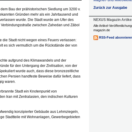
Magnet- und Mikrowelle
Zurück zur Ausgabe
 dem Bau der prähistorischen Siedlung um 3200 v.
ekannten Gründen mehr als ein Jahrtausend und
 verlassen wurde. Die Stadt wurde am Ufer des
NEXUS Magazin Artike
die Verbindungsstraße zwischen Zahedan und Zābol
Alle Artikel-Veröffentlichu
magazin.de
RSS-Feed abonniere
e die Stadt nicht wegen eines Feuers verlassen:
 es sich vermutlich um die Rückstände der von
uchte aufgrund des Klimawandels und der
nde für den Untergang der Zivilisation, von der
 Spekuliert wurde auch, dass diese bronzezeitliche
chen Persien handfeste Beweise dafür liefert, dass
ig waren.
erbrannte Stadt ein Knotenpunkt von
 Iran mit Zentralasien, den indischen Kulturen
aufwendig konzipierter Gebäude aus Lehmziegeln,
dige Stadtteile mit Wohnanlagen, Gewerbegebieten