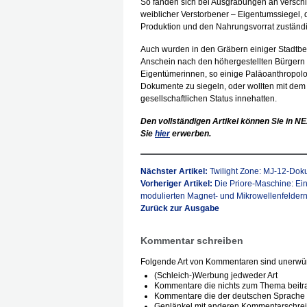
So fanden sich bei Ausgrabungen an verschi
weiblicher Verstorbener – Eigentumssiegel, d
Produktion und den Nahrungsvorrat zuständ
Auch wurden in den Gräbern einiger Stadtbe
Anschein nach den höhergestellten Bürgern 
Eigentümerinnen, so einige Paläoanthropolo
Dokumente zu siegeln, oder wollten mit dem
gesellschaftlichen Status innehatten.
Den vollständigen Artikel können Sie in
NE
Sie
hier
erwerben.
Nächster Artikel:
Twilight Zone: MJ-12-Dok
Vorheriger Artikel:
Die Priore-Maschine: Ei
modulierten Magnet- und Mikrowellenfelder
Zurück zur Ausgabe
Kommentar schreiben
Folgende Art von Kommentaren sind unerwün
(Schleich-)Werbung jedweder Art
Kommentare die nichts zum Thema beitr
Kommentare die der deutschen Sprache 
Geplänkel mit anderen Kommentarschre