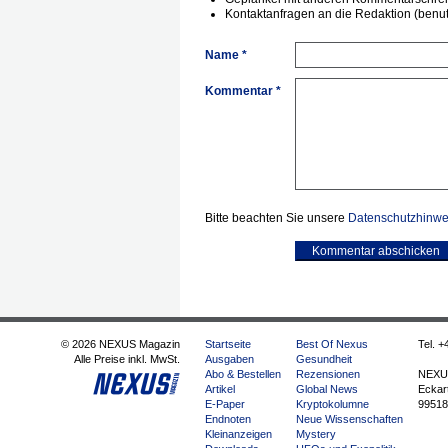
Kontaktanfragen an die Redaktion (benutz
Name *
Kommentar *
Bitte beachten Sie unsere
Datenschutzhinwe
Kommentar abschicken
© 2026 NEXUS Magazin
Startseite
Best Of Nexus
Tel. +
Alle Preise inkl. MwSt.
Ausgaben
Gesundheit
Abo & Bestellen
Rezensionen
NEXU
Artikel
Global News
Eckart
E-Paper
Kryptokolumne
99518
Endnoten
Neue Wissenschaften
Kleinanzeigen
Mystery