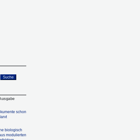
Suche
 Ausgabe
Dokumente schon
larvt
ne biologisch
aus modulierten