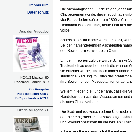
Impressum
Die archäologischen Funde zeigen, dass mit
Datenschutz
Chr. begonnen wurde, diese jedoch aus unb
vier Bauperioden später – um 1800 v. Chr. –
Helmandflusses errichtet; heute führt hier 
vorbei.
Aus der Ausgabe
Anders als es ihr Name vermuten lässt, wurd
Bei den namengebenden Ascheresten handelt
den Bewohnern verwendeten Öfen.
Einigen Theorien zufolge wurde Schahr-e S
Trockenheit aufgegeben, doch die wahren Grü
sie errichtet wurde, sind noch immer unklar.
städtische Siedlung im Osten des prähistoris
NEXUS Magazin 80
ihre Bewohner von Mesopotamien unabhäng
Dezember-Januar 2019
Zur Ausgabe
Weiterhin legen die Funde nahe, dass die V
Heft bestellen 8,90 €
Handelswegen war, der Mesopotamien und den
E-Paper kaufen 4,99 €
als auch China verband.
Gratis Ausgabe 71
Die Stadt umfasst verschiedene Überreste 
darunter ein großer Palast sowie eigenstän
und Produktionsstätten für die lokalen Güter.