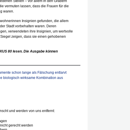
edenen Stellen – vor allem in den Gräbern
ie vermuten lassen, dass die Frauen für die
ig waren.
wohnerinnen Insignien gefunden, die allem
der Stadt vorbehalten waren. Deren
gen, verwendeten ihre Insignien, um wertvolle
 Siegel zeigen, dass sie einen gehobenen
XUS
80 lesen. Die Ausgabe können
umente schon lange als Fälschung entlarvt
ne biologisch wirksame Kombination aus
n
scht und werden von uns entfernt:
agen
nicht gerecht werden
ibern