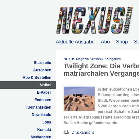
Aktuelle Ausgabe
Abo
Shop
S
NEXUS Magazin
/
Artikel & Kategorien
Startseite
Twilight Zone: Die Verb
Ausgaben
matriarchalen Vergange
Abo & Bestellen
Artikel
In den südöstlichen Eb
E-Paper
Belutschistan liegt ein
Endnoten
Stadt, Wiege einer opul
5.200 Jahren ihren An
Kleinanzeigen
persisch Schahr-e Suc
Downloads
erklärte Ausgrabungsstätte allerdings ers
Jobs
Stellen Asche gefunden wurde.
Kontakt
Druckansicht
Mediadaten