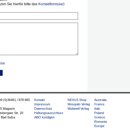
en Sie hierfür bitte das
Kontaktformular
)
ise
49 (0)36461 / 878 865
Kontakt
NEXUS Shop
Australia
Impressum
Mosquito Verlag
France
S Magazin
Datenschutz
Mobiwell Verlag
Italy
sbergaer Str. 20
Haftungsausschluss
Poland
 Bad Sulza
ABO kündigen
Greece
Romania
Europe